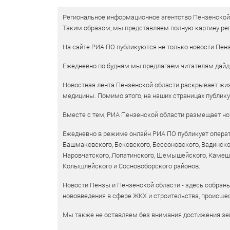
Региональное информационное агентство Пензенской о
Таким образом, мы представляем полную картину рег
На сайте РИА ПО публикуются не только новости Пенз
Ежедневно по будням мы предлагаем читателям дайд
Новостная лента Пензенской области раскрывает жизн
медицины. Помимо этого, на наших страницах публик
Вместе с тем, РИА Пензенской области размещает нов
Ежедневно в режиме онлайн РИА ПО публикует операт
Башмаковского, Бековского, Бессоновского, Вадинско
Наровчатского, Лопатинского, Шемышейского, Камешки
Колышлейского и Сосновоборского районов.
Новости Пензы и Пензенской области - здесь собраны
нововведения в сфере ЖКХ и строительства, происшес
Мы также не оставляем без внимания достижения зем