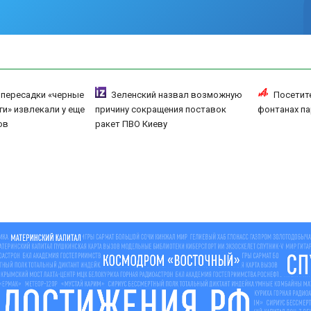
 пересадки «черные
Зеленский назвал возможную
Посетит
и» извлекали у еще
причину сокращения поставок
фонтанах па
ов
ракет ПВО Киеву