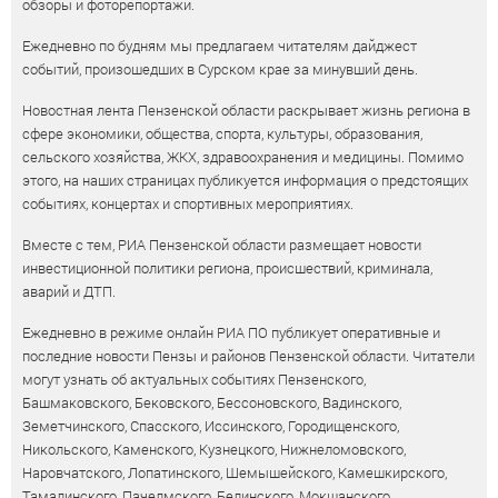
обзоры и фоторепортажи.
Ежедневно по будням мы предлагаем читателям дайджест
событий, произошедших в Сурском крае за минувший день.
Новостная лента Пензенской области раскрывает жизнь региона в
сфере экономики, общества, спорта, культуры, образования,
сельского хозяйства, ЖКХ, здравоохранения и медицины. Помимо
этого, на наших страницах публикуется информация о предстоящих
событиях, концертах и спортивных мероприятиях.
Вместе с тем, РИА Пензенской области размещает новости
инвестиционной политики региона, происшествий, криминала,
аварий и ДТП.
Ежедневно в режиме онлайн РИА ПО публикует оперативные и
последние новости Пензы и районов Пензенской области. Читатели
могут узнать об актуальных событиях Пензенского,
Башмаковского, Бековского, Бессоновского, Вадинского,
Земетчинского, Спасского, Иссинского, Городищенского,
Никольского, Каменского, Кузнецкого, Нижнеломовского,
Наровчатского, Лопатинского, Шемышейского, Камешкирского,
Тамалинского, Пачелмского, Белинского, Мокшанского,