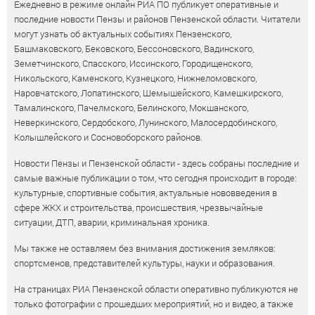
Ежедневно в режиме онлайн РИА ПО публикует оперативные и
последние новости Пензы и районов Пензенской области. Читатели
могут узнать об актуальных событиях Пензенского,
Башмаковского, Бековского, Бессоновского, Вадинского,
Земетчинского, Спасского, Иссинского, Городищенского,
Никольского, Каменского, Кузнецкого, Нижнеломовского,
Наровчатского, Лопатинского, Шемышейского, Камешкирского,
Тамалинского, Пачелмского, Белинского, Мокшанского,
Неверкинского, Сердобского, Лунинского, Малосердобинского,
Колышлейского и Сосновоборского районов.
Новости Пензы и Пензенской области - здесь собраны последние и
самые важные публикации о том, что сегодня происходит в городе:
культурные, спортивные события, актуальные нововведения в
сфере ЖКХ и строительства, происшествия, чрезвычайные
ситуации, ДТП, аварии, криминальная хроника.
Мы также не оставляем без внимания достижения земляков:
спортсменов, представителей культуры, науки и образования.
На страницах РИА Пензенской области оперативно публикуются не
только фотографии с прошедших мероприятий, но и видео, а также