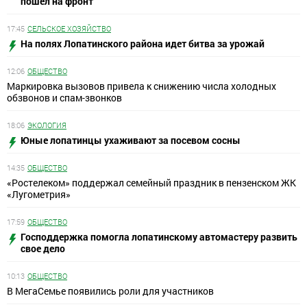
пошел на фронт
17:45
СЕЛЬСКОЕ ХОЗЯЙСТВО
На полях Лопатинского района идет битва за урожай
12:06
ОБЩЕСТВО
Маркировка вызовов привела к снижению числа холодных
обзвонов и спам-звонков
18:06
ЭКОЛОГИЯ
Юные лопатинцы ухаживают за посевом сосны
14:35
ОБЩЕСТВО
«Ростелеком» поддержал семейный праздник в пензенском ЖК
«Лугометрия»
17:59
ОБЩЕСТВО
Господдержка помогла лопатинскому автомастеру развить
свое дело
10:13
ОБЩЕСТВО
В МегаСемье появились роли для участников