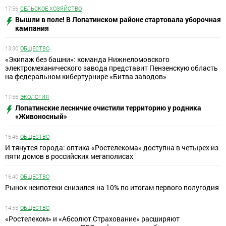
17:56
СЕЛЬСКОЕ ХОЗЯЙСТВО
Вышли в поле! В Лопатинском районе стартовала уборочная
кампания
13:30
ОБЩЕСТВО
«Экипаж без башни»: команда Нижнеломовского
электромеханического завода представит Пензенскую область
на федеральном кибертурнире «Битва заводов»
17:56
ЭКОЛОГИЯ
Лопатинские лесничие очистили территорию у родника
«Живоносный»
16:46
ОБЩЕСТВО
И тянутся города: оптика «Ростелекома» доступна в четырех из
пяти домов в российских мегаполисах
16:40
ОБЩЕСТВО
Рынок неипотеки снизился на 10% по итогам первого полугодия
14:55
ОБЩЕСТВО
«Ростелеком» и «Абсолют Страхование» расширяют