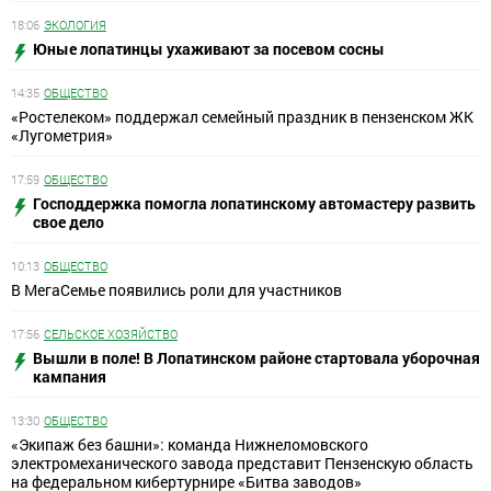
18:06
ЭКОЛОГИЯ
Юные лопатинцы ухаживают за посевом сосны
14:35
ОБЩЕСТВО
«Ростелеком» поддержал семейный праздник в пензенском ЖК
«Лугометрия»
17:59
ОБЩЕСТВО
Господдержка помогла лопатинскому автомастеру развить
свое дело
10:13
ОБЩЕСТВО
В МегаСемье появились роли для участников
17:56
СЕЛЬСКОЕ ХОЗЯЙСТВО
Вышли в поле! В Лопатинском районе стартовала уборочная
кампания
13:30
ОБЩЕСТВО
«Экипаж без башни»: команда Нижнеломовского
электромеханического завода представит Пензенскую область
на федеральном кибертурнире «Битва заводов»