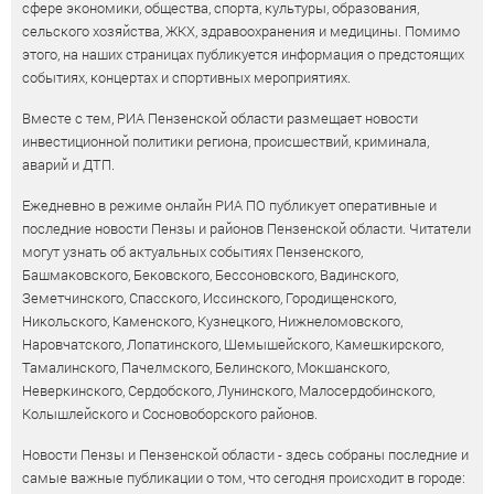
сфере экономики, общества, спорта, культуры, образования,
сельского хозяйства, ЖКХ, здравоохранения и медицины. Помимо
этого, на наших страницах публикуется информация о предстоящих
событиях, концертах и спортивных мероприятиях.
Вместе с тем, РИА Пензенской области размещает новости
инвестиционной политики региона, происшествий, криминала,
аварий и ДТП.
Ежедневно в режиме онлайн РИА ПО публикует оперативные и
последние новости Пензы и районов Пензенской области. Читатели
могут узнать об актуальных событиях Пензенского,
Башмаковского, Бековского, Бессоновского, Вадинского,
Земетчинского, Спасского, Иссинского, Городищенского,
Никольского, Каменского, Кузнецкого, Нижнеломовского,
Наровчатского, Лопатинского, Шемышейского, Камешкирского,
Тамалинского, Пачелмского, Белинского, Мокшанского,
Неверкинского, Сердобского, Лунинского, Малосердобинского,
Колышлейского и Сосновоборского районов.
Новости Пензы и Пензенской области - здесь собраны последние и
самые важные публикации о том, что сегодня происходит в городе: