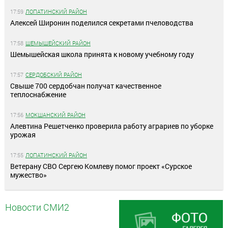
17:59
ЛОПАТИНСКИЙ РАЙОН
Алексей Широнин поделился секретами пчеловодства
17:58
ШЕМЫШЕЙСКИЙ РАЙОН
Шемышейская школа принята к новому учебному году
17:57
СЕРДОБСКИЙ РАЙОН
Свыше 700 сердобчан получат качественное
теплоснабжение
17:56
МОКШАНСКИЙ РАЙОН
Алевтина Решетченко проверила работу аграриев по уборке
урожая
17:55
ЛОПАТИНСКИЙ РАЙОН
Ветерану СВО Сергею Комлеву помог проект «Сурское
мужество»
Новости СМИ2