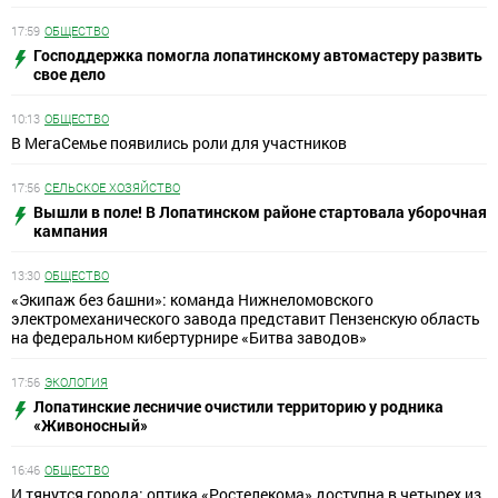
17:59
ОБЩЕСТВО
Господдержка помогла лопатинскому автомастеру развить
свое дело
10:13
ОБЩЕСТВО
В МегаСемье появились роли для участников
17:56
СЕЛЬСКОЕ ХОЗЯЙСТВО
Вышли в поле! В Лопатинском районе стартовала уборочная
кампания
13:30
ОБЩЕСТВО
«Экипаж без башни»: команда Нижнеломовского
электромеханического завода представит Пензенскую область
на федеральном кибертурнире «Битва заводов»
17:56
ЭКОЛОГИЯ
Лопатинские лесничие очистили территорию у родника
«Живоносный»
16:46
ОБЩЕСТВО
И тянутся города: оптика «Ростелекома» доступна в четырех из