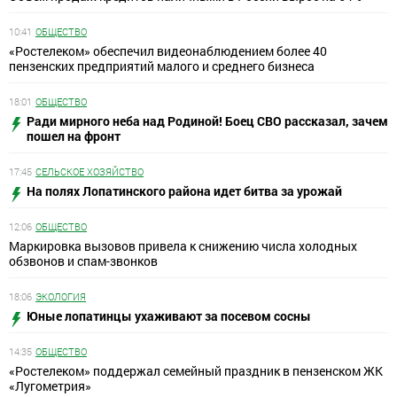
10:41
ОБЩЕСТВО
«Ростелеком» обеспечил видеонаблюдением более 40
пензенских предприятий малого и среднего бизнеса
18:01
ОБЩЕСТВО
Ради мирного неба над Родиной! Боец СВО рассказал, зачем
пошел на фронт
17:45
СЕЛЬСКОЕ ХОЗЯЙСТВО
На полях Лопатинского района идет битва за урожай
12:06
ОБЩЕСТВО
Маркировка вызовов привела к снижению числа холодных
обзвонов и спам-звонков
18:06
ЭКОЛОГИЯ
Юные лопатинцы ухаживают за посевом сосны
14:35
ОБЩЕСТВО
«Ростелеком» поддержал семейный праздник в пензенском ЖК
«Лугометрия»