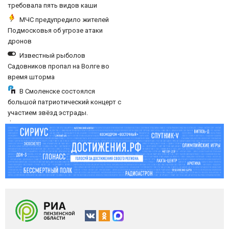
требовала пять видов каши
каждое утро?
МЧС предупредило жителей
Подмосковья об угрозе атаки
дронов
Известный рыболов
Садовников пропал на Волге во
время шторма
В Смоленске состоялся
большой патриотический концерт с
участием звёзд эстрады.
Фоторепортаж «РП»