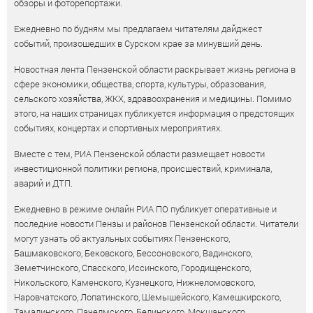
обзоры и фоторепортажи.
Ежедневно по будням мы предлагаем читателям дайджест
событий, произошедших в Сурском крае за минувший день.
Новостная лента Пензенской области раскрывает жизнь региона в
сфере экономики, общества, спорта, культуры, образования,
сельского хозяйства, ЖКХ, здравоохранения и медицины. Помимо
этого, на наших страницах публикуется информация о предстоящих
событиях, концертах и спортивных мероприятиях.
Вместе с тем, РИА Пензенской области размещает новости
инвестиционной политики региона, происшествий, криминала,
аварий и ДТП.
Ежедневно в режиме онлайн РИА ПО публикует оперативные и
последние новости Пензы и районов Пензенской области. Читатели
могут узнать об актуальных событиях Пензенского,
Башмаковского, Бековского, Бессоновского, Вадинского,
Земетчинского, Спасского, Иссинского, Городищенского,
Никольского, Каменского, Кузнецкого, Нижнеломовского,
Наровчатского, Лопатинского, Шемышейского, Камешкирского,
Тамалинского, Пачелмского, Белинского, Мокшанского,