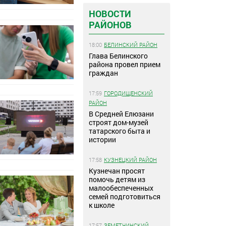
НОВОСТИ
РАЙОНОВ
18:00
БЕЛИНСКИЙ РАЙОН
Глава Белинского
района провел прием
граждан
17:59
ГОРОДИЩЕНСКИЙ
РАЙОН
В Средней Елюзани
строят дом-музей
татарского быта и
истории
17:58
КУЗНЕЦКИЙ РАЙОН
Кузнечан просят
помочь детям из
малообеспеченных
семей подготовиться
к школе
17:57
ЗЕМЕТЧИНСКИЙ