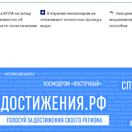
ка БПЛА на склад
В Карелии пенсионерам не
Находчи
о известно об
оплачивают полностью проезд к
мошеннико
ре по логистическим
морю
способом
2026 – Новости