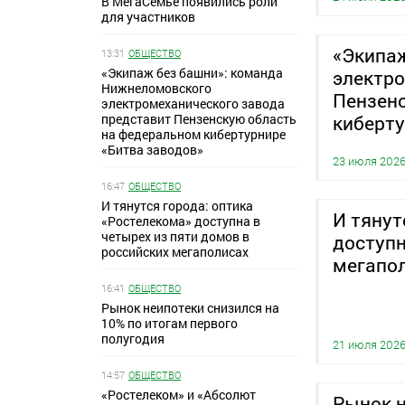
В МегаСемье появились роли
для участников
«Экипа
13:31
ОБЩЕСТВО
«Экипаж без башни»: команда
электро
Нижнеломовского
Пензен
электромеханического завода
представит Пензенскую область
киберту
на федеральном кибертурнире
«Битва заводов»
23 июля 202
16:47
ОБЩЕСТВО
И тянутся города: оптика
И тянут
«Ростелекома» доступна в
четырех из пяти домов в
доступн
российских мегаполисах
мегапо
16:41
ОБЩЕСТВО
Рынок неипотеки снизился на
10% по итогам первого
полугодия
21 июля 202
14:57
ОБЩЕСТВО
«Ростелеком» и «Абсолют
Рынок н