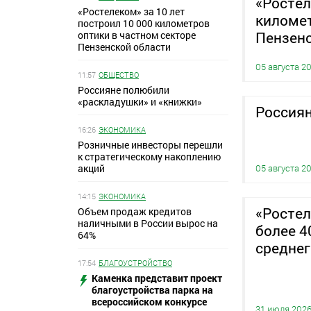
«Ростел
«Ростелеком» за 10 лет
километ
построил 10 000 километров
Пензенс
оптики в частном секторе
Пензенской области
05 августа 2
11:57
ОБЩЕСТВО
Россияне полюбили
«раскладушки» и «книжки»
Россиян
16:26
ЭКОНОМИКА
Розничные инвесторы перешли
к стратегическому накоплению
акций
05 августа 2
14:15
ЭКОНОМИКА
«Росте
Объем продаж кредитов
наличными в России вырос на
более 4
64%
среднег
17:54
БЛАГОУСТРОЙСТВО
Каменка представит проект
благоустройства парка на
всероссийском конкурсе
31 июля 202