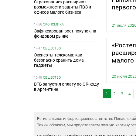
Страхование» расширяют
первого
возможности защиты ПВЗ и
офисов малого бизнеса
14:56
ЭКОНОМИКА
21 июля 202
Зафиксирован рост покупок на
фондовом рынке
«Ростел
14:47
ОБЩЕСТВО
расшир
Эксперты телекома: как
малого 
безопасно хранить дома
гаджеты
20 июля 202
13:45
ОБЩЕСТВО
ВТБ запустил оплату по QR-коду
в Аргентине
1
2
3
4
Региональное информационное агентство Пензенской о
Таким образом, мы представляем полную картину рег