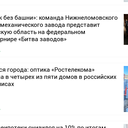
ж без башни»: команда Нижнеломовского
механического завода представит
скую область на федеральном
рнире «Битва заводов»
6
ся города: оптика «Ростелекома»
а в четырех из пяти домов в российских
лисах
6
еипотеки снизился на 10% по итогам