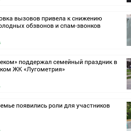
овка вызовов привела к снижению
олодных обзвонов и спам-звонков
6
леком» поддержал семейный праздник в
ском ЖК «Лугометрия»
6
емье появились роли для участников
6