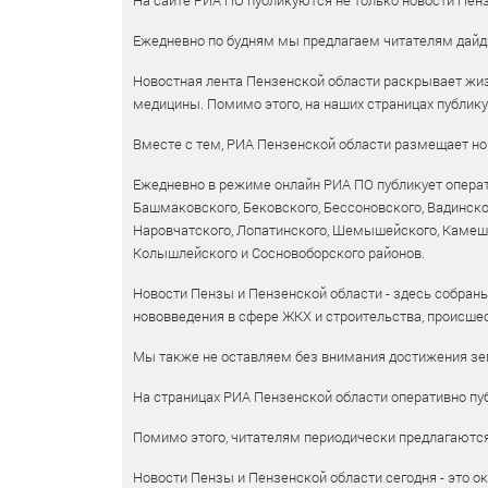
На сайте РИА ПО публикуются не только новости Пенз
Ежедневно по будням мы предлагаем читателям дайд
Новостная лента Пензенской области раскрывает жизн
медицины. Помимо этого, на наших страницах публик
Вместе с тем, РИА Пензенской области размещает нов
Ежедневно в режиме онлайн РИА ПО публикует операт
Башмаковского, Бековского, Бессоновского, Вадинско
Наровчатского, Лопатинского, Шемышейского, Камешки
Колышлейского и Сосновоборского районов.
Новости Пензы и Пензенской области - здесь собраны
нововведения в сфере ЖКХ и строительства, происшес
Мы также не оставляем без внимания достижения зем
На страницах РИА Пензенской области оперативно пуб
Помимо этого, читателям периодически предлагаются 
Новости Пензы и Пензенской области сегодня - это ок