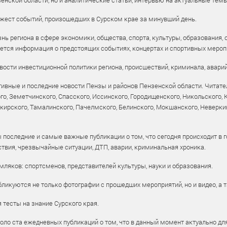
енской области, но и аналитические статьи, интервью на актуальные тем
жест событий, произошедших в Сурском крае за минувший день.
ь региона в сфере экономики, общества, спорта, культуры, образования, 
уется информация о предстоящих событиях, концертах и спортивных мероп
ости инвестиционной политики региона, происшествий, криминала, аварий
ивные и последние новости Пензы и районов Пензенской области. Читател
го, Земетчинского, Спасского, Иссинского, Городищенского, Никольского,
рского, Тамалинского, Пачелмского, Белинского, Мокшанского, Неверкин
 последние и самые важные публикации о том, что сегодня происходит в г
твия, чрезвычайные ситуации, ДТП, аварии, криминальная хроника.
ляков: спортсменов, представителей культуры, науки и образования.
ликуются не только фотографии с прошедших мероприятий, но и видео, а 
тесты на знание Сурского края.
оло ста ежедневных публикаций о том, что в данный момент актуально для