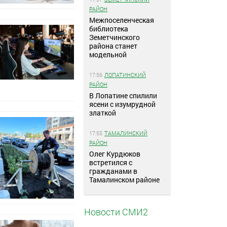
РАЙОН
Межпоселенческая
библиотека
Земетчинского
района станет
модельной
17:56
ЛОПАТИНСКИЙ
РАЙОН
В Лопатине спилили
ясени с изумрудной
златкой
17:55
ТАМАЛИНСКИЙ
РАЙОН
Олег Курдюков
встретился с
гражданами в
Тамалинском районе
Новости СМИ2