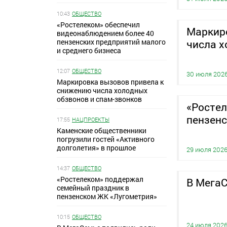
10:43
ОБЩЕСТВО
«Ростелеком» обеспечил
Маркир
видеонаблюдением более 40
пензенских предприятий малого
числа х
и среднего бизнеса
12:07
ОБЩЕСТВО
30 июля 202
Маркировка вызовов привела к
снижению числа холодных
обзвонов и спам-звонков
«Росте
пензен
17:55
НАЦПРОЕКТЫ
Каменские общественники
погрузили гостей «Активного
долголетия» в прошлое
29 июля 202
14:37
ОБЩЕСТВО
«Ростелеком» поддержал
В МегаС
семейный праздник в
пензенском ЖК «Лугометрия»
10:15
ОБЩЕСТВО
24 июля 202