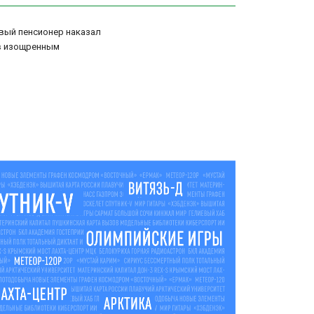
вый пенсионер наказал
в изощренным