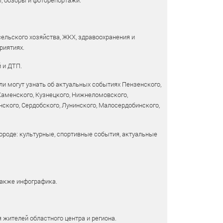
ы, обзоры и фоторепортажи.
сельского хозяйства, ЖКХ, здравоохранения и
риятиях.
 и ДТП.
и могут узнать об актуальных событиях Пензенского,
 Каменского, Кузнецкого, Нижнеломовского,
ского, Сердобского, Лунинского, Малосердобинского,
ороде: культурные, спортивные события, актуальные
также инфографика.
 жителей областного центра и региона.