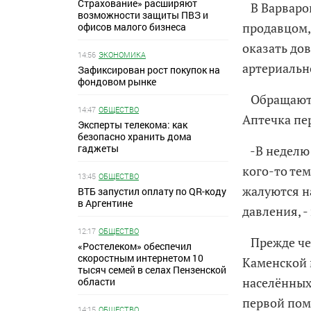
Страхование» расширяют
В Варваров
возможности защиты ПВЗ и
продавцом,
офисов малого бизнеса
оказать до
14:56
ЭКОНОМИКА
артериально
Зафиксирован рост покупок на
фондовом рынке
Обращаются
14:47
ОБЩЕСТВО
Аптечка пе
Эксперты телекома: как
безопасно хранить дома
гаджеты
-В неделю 
кого-то тем
13:45
ОБЩЕСТВО
жалуются н
ВТБ запустил оплату по QR-коду
в Аргентине
давления, 
12:17
ОБЩЕСТВО
Прежде чем
«Ростелеком» обеспечил
скоростным интернетом 10
Каменской 
тысяч семей в селах Пензенской
населённых
области
первой пом
14:15
ОБЩЕСТВО