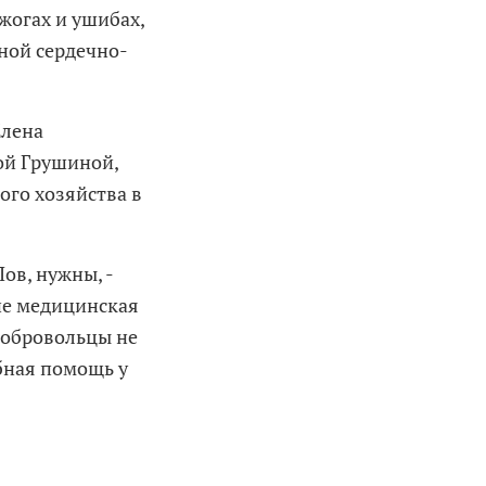
жогах и ушибах,
рной сердечно-
Елена
ой Грушиной,
го хозяйства в
ов, нужны, -
 не медицинская
 добровольцы не
ебная помощь у