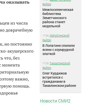
ача оказывать
РАЙОН
Межпоселенческая
библиотека
Земетчинского
района станет
ьцев из числа
модельной
нно доврачебную
17:56
ЛОПАТИНСКИЙ
РАЙОН
к, но постоянно
В Лопатине спилили
ясени с изумрудной
ско-акушерского
златкой
ь что, без
17:55
ТАМАЛИНСКИЙ
 с момента
РАЙОН
рриториальную
Олег Курдюков
встретился с
оэтому важно,
гражданами в
первую помощь.
Тамалинском районе
 здоровья
Новости СМИ2