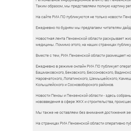
Таким образом, мы представляем полную картину рег
На сайте РИА ПО публикуются не только новости Пенз
Ежедневно по будням мы предлагаем читателям дайд
Новостная лента Пензенской области раскрывает жизн
медицины. Помимо этого, на наших страницах публик
Вместе с тем, РИА Пензенской области размещает нов
Ежедневно в режиме онлайн РИА ПО публикует операт
Башмаковского, Бековского, Бессоновского, Вадинско
Наровчатского, Лопатинского, Шемышейского, Камешки
Колышлейского и Сосновоборского районов.
Новости Пензы и Пензенской области - здесь собраны
нововведения в сфере ЖКХ и строительства, происшес
Мы также не оставляем без внимания достижения зем
На страницах РИА Пензенской области оперативно пуб