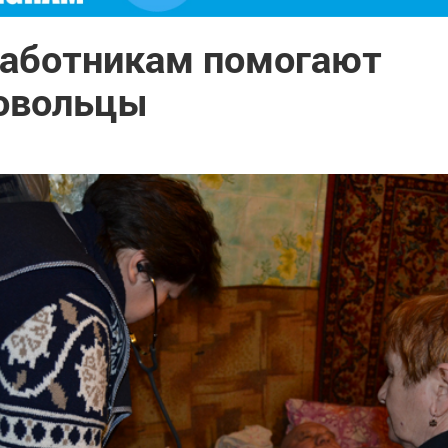
аботникам помогают
овольцы
7