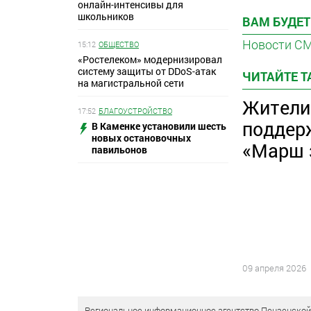
онлайн-интенсивы для
школьников
ВАМ БУДЕТ
Новости С
15:12
ОБЩЕСТВО
«Ростелеком» модернизировал
систему защиты от DDoS-атак
ЧИТАЙТЕ 
на магистральной сети
Жители
17:52
БЛАГОУСТРОЙСТВО
поддер
В Каменке установили шесть
новых остановочных
«Марш 
павильонов
09 апреля 2026
Региональное информационное агентство Пензенской о