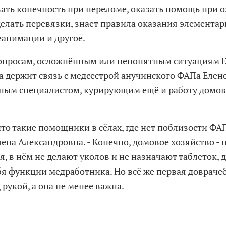
ать конечность при переломе, оказать помощь при о
делать перевязки, знает правила оказания элемента
еанимации и другое.
просам, осложнённым или непонятным ситуациям 
 держит связь с медсестрой анучинского ФАПа Елен
ным специалистом, курирующим ещё и работу домово
то такие помощники в сёлах, где нет поблизости ФАП
лена Александровна. - Конечно, домовое хозяйство -
я, в нём не делают уколов и не назначают таблеток,
ебя функции медработника. Но всё же первая доврач
 рукой, а она не менее важна.