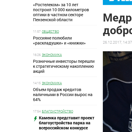
«Ростелеком» за 10 лет
построил 10 000 километров
Медр
оптики в частном секторе
Пензенской области
добр
11:57
ОБЩЕСТВО
Россияне полюбили
26.12.2017, 14:3
«раскладушки» и «книжки»
16:26
ЭКОНОМИКА
Розничные инвесторы перешли
к стратегическому накоплению
акций
14:15
ЭКОНОМИКА
Объем продаж кредитов
наличными в России вырос на
64%
17:54
БЛАГОУСТРОЙСТВО
Каменка представит проект
благоустройства парка на
всероссийском конкурсе