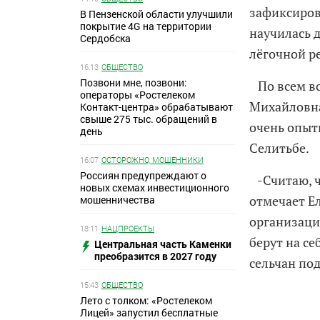
зафиксиров
В Пензенской области улучшили
покрытие 4G на территории
научилась 
Сердобска
лёгочной р
16:13
ОБЩЕСТВО
Позвони мне, позвони:
По всем во
операторы «Ростелеком
Михайловна
Контакт-центра» обрабатывают
свыше 275 тыс. обращений в
очень опыт
день
Селитьбе.
16:07
ОСТОРОЖНО, МОШЕННИКИ
Россиян предупреждают о
-Считаю, ч
новых схемах инвестиционного
отмечает Е
мошенничества
организаци
18:11
НАЦПРОЕКТЫ
берут на с
Центральная часть Каменки
преобразится в 2027 году
сельчан под
15:43
ОБЩЕСТВО
Лето с толком: «Ростелеком
Лицей» запустил бесплатные