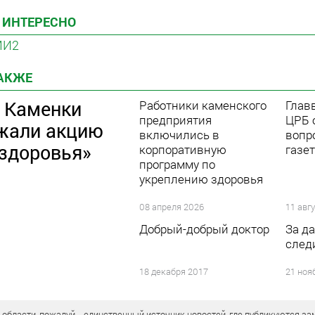
 ИНТЕРЕСНО
МИ2
ТАКЖЕ
 Каменки
Работники каменского
Глав
предприятия
ЦРБ 
жали акцию
включились в
вопр
здоровья»
корпоративную
газе
программу по
укреплению здоровья
08 апреля 2026
11 авг
Добрый-добрый доктор
За д
след
18 декабря 2017
21 ноя
бласти, пожалуй, - единственный источник новостей, где публикуются зам