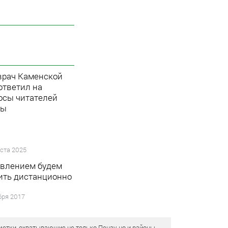
врач Каменской
ответил на
осы читателей
ты
уста 2025
авлением будем
ить дистанционно
бря 2017
етки, охватывающие не только Пензу, но и районы.