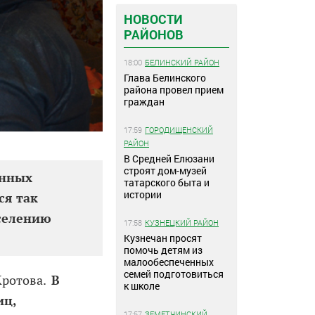
НОВОСТИ
РАЙОНОВ
18:00
БЕЛИНСКИЙ РАЙОН
Глава Белинского
района провел прием
граждан
17:59
ГОРОДИЩЕНСКИЙ
РАЙОН
В Средней Елюзани
строят дом-музей
енных
татарского быта и
истории
ся так
аселению
17:58
КУЗНЕЦКИЙ РАЙОН
Кузнечан просят
помочь детям из
малообеспеченных
семей подготовиться
 Кротова.
В
к школе
иц,
17:57
ЗЕМЕТЧИНСКИЙ