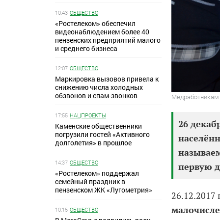
10:43
ОБЩЕСТВО
«Ростелеком» обеспечил
видеонаблюдением более 40
пензенских предприятий малого
и среднего бизнеса
12:07
ОБЩЕСТВО
Маркировка вызовов привела к
снижению числа холодных
обзвонов и спам-звонков
Медработникам
17:55
НАЦПРОЕКТЫ
26 декаб
Каменские общественники
погрузили гостей «Активного
населённ
долголетия» в прошлое
называем
14:37
ОБЩЕСТВО
первую 
«Ростелеком» поддержал
семейный праздник в
пензенском ЖК «Лугометрия»
26.12.2017
малочисле
10:15
ОБЩЕСТВО