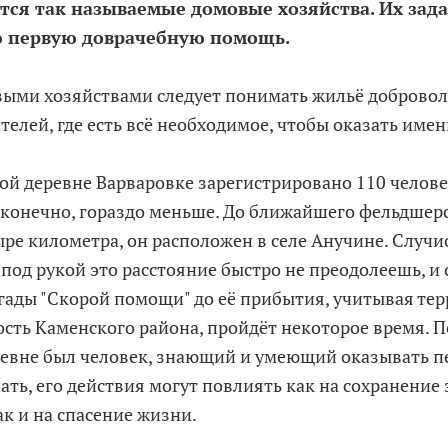
тся так называемые домовые хозяйства. Их зад
 первую доврачебную помощь.
ми хозяйствами следует понимать жильё добровол
телей, где есть всё необходимое, чтобы оказать име
й деревне Варваровке зарегистрировано 110 челове
 конечно, гораздо меньше. До ближайшего фельдшер
ре километра, он расположен в селе Анучине. Случис
 под рукой это расстояние быстро не преодолеешь, и
гады "Скорой помощи" до её прибытия, учитывая те
сть Каменского района, пройдёт некоторое время. П
ревне был человек, знающий и умеющий оказывать 
нать, его действия могут повлиять как на сохранение
ак и на спасение жизни.