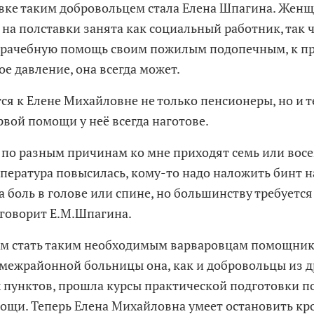
ке таким добровольцем стала Елена Шпагина. Женщ
 на полставки занята как социальный работник, так 
врачебную помощь своим пожилым подопечным, к пр
е давление, она всегда может.
 к Елене Михайловне не только пенсионеры, но и те
рвой помощи у неё всегда наготове.
по разным причинам ко мне приходят семь или восе
пература повысилась, кому-то надо наложить бинт на
а боль в голове или спине, но большинству требуетс
- говорит Е.М.Шпагина.
 стать таким необходимым варваровцам помощнико
межрайонной больницы она, как и добровольцы из д
 пунктов, прошла курсы практической подготовки п
ощи. Теперь Елена Михайловна умеет остановить кр