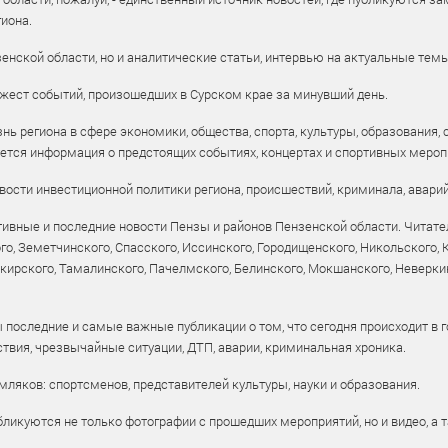
иона.
енской области, но и аналитические статьи, интервью на актуальные тем
жест событий, произошедших в Сурском крае за минувший день.
ь региона в сфере экономики, общества, спорта, культуры, образования, 
уется информация о предстоящих событиях, концертах и спортивных мероп
ости инвестиционной политики региона, происшествий, криминала, аварий
ивные и последние новости Пензы и районов Пензенской области. Читател
го, Земетчинского, Спасского, Иссинского, Городищенского, Никольского,
рского, Тамалинского, Пачелмского, Белинского, Мокшанского, Неверкин
 последние и самые важные публикации о том, что сегодня происходит в г
твия, чрезвычайные ситуации, ДТП, аварии, криминальная хроника.
ляков: спортсменов, представителей культуры, науки и образования.
ликуются не только фотографии с прошедших мероприятий, но и видео, а 