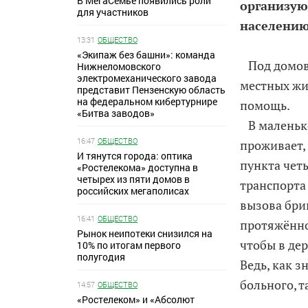
В МегаСемье появились роли
организую
для участников
населению
13:31
ОБЩЕСТВО
«Экипаж без башни»: команда
Под домовы
Нижнеломовского
электромеханического завода
местных жи
представит Пензенскую область
на федеральном кибертурнире
помощь.
«Битва заводов»
В маленько
16:47
ОБЩЕСТВО
проживает,
И тянутся города: оптика
пункта четы
«Ростелекома» доступна в
четырех из пяти домов в
транспорта
российских мегаполисах
вызова бри
16:41
ОБЩЕСТВО
протяжённо
Рынок неипотеки снизился на
чтобы в де
10% по итогам первого
полугодия
Ведь, как з
больного, т
14:57
ОБЩЕСТВО
«Ростелеком» и «Абсолют