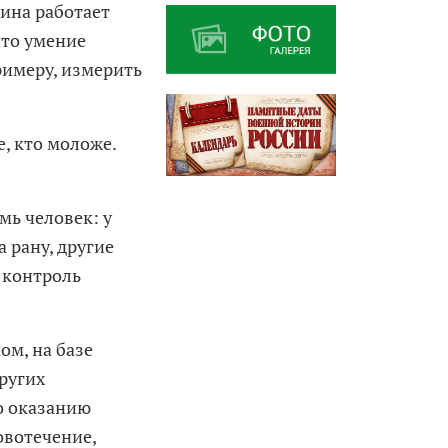
ина работает
что умение
имеру, измерить
, кто моложе.
мь человек: у
 рану, другие
я контроль
м, на базе
ругих
о оказанию
овотечение,