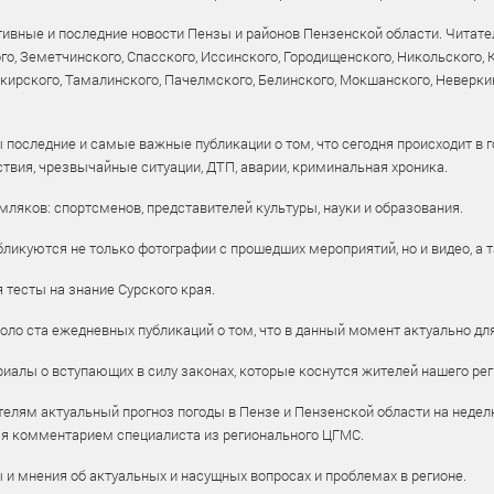
ивные и последние новости Пензы и районов Пензенской области. Читател
го, Земетчинского, Спасского, Иссинского, Городищенского, Никольского,
рского, Тамалинского, Пачелмского, Белинского, Мокшанского, Неверкин
 последние и самые важные публикации о том, что сегодня происходит в г
твия, чрезвычайные ситуации, ДТП, аварии, криминальная хроника.
ляков: спортсменов, представителей культуры, науки и образования.
ликуются не только фотографии с прошедших мероприятий, но и видео, а 
тесты на знание Сурского края.
оло ста ежедневных публикаций о том, что в данный момент актуально для
алы о вступающих в силу законах, которые коснутся жителей нашего рег
елям актуальный прогноз погоды в Пензе и Пензенской области на недел
ся комментарием специалиста из регионального ЦГМС.
ы и мнения об актуальных и насущных вопросах и проблемах в регионе.