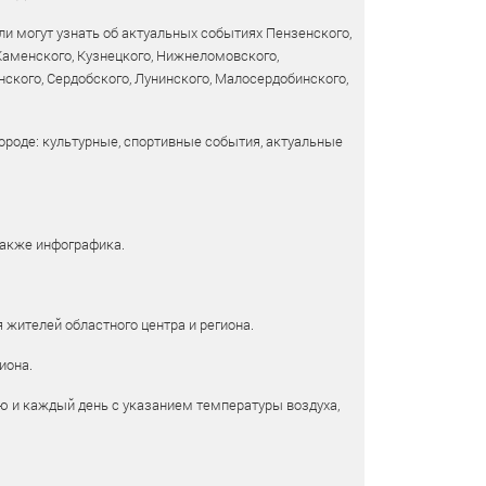
и могут узнать об актуальных событиях Пензенского,
 Каменского, Кузнецкого, Нижнеломовского,
ского, Сердобского, Лунинского, Малосердобинского,
ороде: культурные, спортивные события, актуальные
также инфографика.
 жителей областного центра и региона.
иона.
ю и каждый день с указанием температуры воздуха,