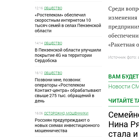
Среди вопр
12:16
ОБЩЕСТВО
«Ростелеком» обеспечил
изменения 
скоростным интернетом 10
тысяч семей в селах Пензенской
предприним
области
обеспечени
14:14
ОБЩЕСТВО
«Ракетная о
В Пензенской области улучшили
покрытие 4G на территории
Источник фото:
Сердобска
16:12
ОБЩЕСТВО
ВАМ БУДЕТ
Позвони мне, позвони:
операторы «Ростелеком
Новости С
Контакт-центра» обрабатывают
свыше 275 тыс. обращений в
ЧИТАЙТЕ 
день
Семейно
16:06
ОСТОРОЖНО, МОШЕННИКИ
Россиян предупреждают о
Нина Р
новых схемах инвестиционного
мошенничества
стала и