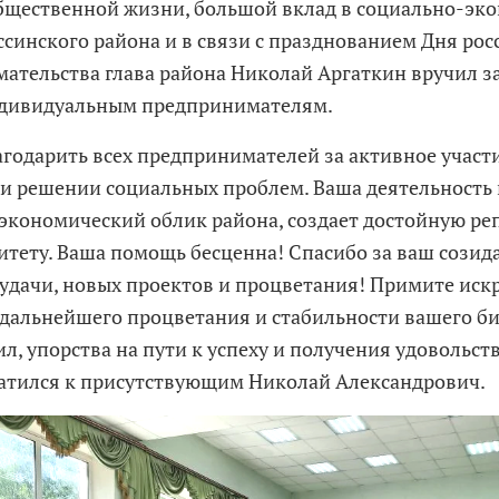
общественной жизни, большой вклад в социально-эк
ссинского района и в связи с празднованием Дня рос
ательства глава района Николай Аргаткин вручил 
ндивидуальным предпринимателям.
агодарить всех предпринимателей за активное участ
и решении социальных проблем. Ваша деятельность 
экономический облик района, создает достойную р
тету. Ваша помощь бесценна! Спасибо за ваш созид
удачи, новых проектов и процветания! Примите иск
дальнейшего процветания и стабильности вашего би
ил, упорства на пути к успеху и получения удовольс
братился к присутствующим Николай Александрович.