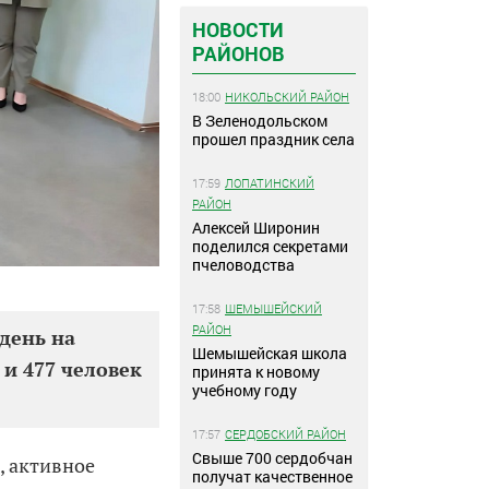
НОВОСТИ
РАЙОНОВ
18:00
НИКОЛЬСКИЙ РАЙОН
В Зеленодольском
прошел праздник села
17:59
ЛОПАТИНСКИЙ
РАЙОН
Алексей Широнин
поделился секретами
пчеловодства
17:58
ШЕМЫШЕЙСКИЙ
РАЙОН
 день на
Шемышейская школа
и 477 человек
принята к новому
учебному году
17:57
СЕРДОБСКИЙ РАЙОН
Свыше 700 сердобчан
, активное
получат качественное