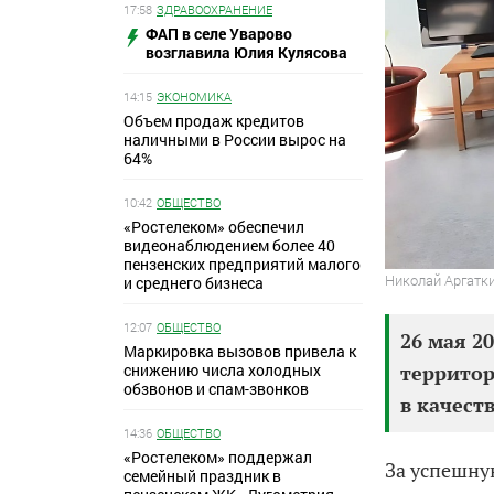
17:58
ЗДРАВООХРАНЕНИЕ
ФАП в селе Уварово
возглавила Юлия Кулясова
14:15
ЭКОНОМИКА
Объем продаж кредитов
наличными в России вырос на
64%
10:42
ОБЩЕСТВО
«Ростелеком» обеспечил
видеонаблюдением более 40
пензенских предприятий малого
Николай Аргатк
и среднего бизнеса
12:07
ОБЩЕСТВО
26 мая 2
Маркировка вызовов привела к
снижению числа холодных
территор
обзвонов и спам-звонков
в качест
14:36
ОБЩЕСТВО
«Ростелеком» поддержал
За успешну
семейный праздник в