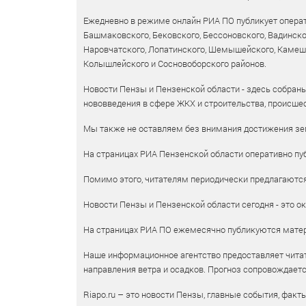
Ежедневно в режиме онлайн РИА ПО публикует операт
Башмаковского, Бековского, Бессоновского, Вадинско
Наровчатского, Лопатинского, Шемышейского, Камешки
Колышлейского и Сосновоборского районов.
Новости Пензы и Пензенской области - здесь собраны
нововведения в сфере ЖКХ и строительства, происшес
Мы также не оставляем без внимания достижения зем
На страницах РИА Пензенской области оперативно пуб
Помимо этого, читателям периодически предлагаются 
Новости Пензы и Пензенской области сегодня - это ок
На страницах РИА ПО ежемесячно публикуются матери
Наше информационное агентство предоставляет читат
направления ветра и осадков. Прогноз сопровождает
Riapo.ru – это новости Пензы, главные события, факт