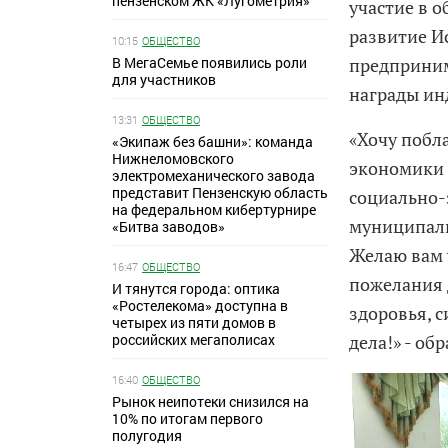
пензенском ЖК «Лугометрия»
участие в 
развитие И
10:15
ОБЩЕСТВО
В МегаСемье появились роли
предприним
для участников
награды и
13:31
ОБЩЕСТВО
«Хочу побл
«Экипаж без башни»: команда
Нижнеломовского
экономики 
электромеханического завода
представит Пензенскую область
социально-
на федеральном кибертурнире
муниципали
«Битва заводов»
Желаю вам 
16:47
ОБЩЕСТВО
пожелания 
И тянутся города: оптика
«Ростелекома» доступна в
здоровья, с
четырех из пяти домов в
российских мегаполисах
дела!» - о
16:40
ОБЩЕСТВО
Рынок неипотеки снизился на
10% по итогам первого
полугодия