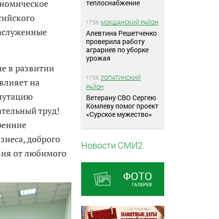
ономическое
теплоснабжение
сийского
17:56
МОКШАНСКИЙ РАЙОН
заслуженные
Алевтина Решетченко
проверила работу
аграриев по уборке
урожая
ие в развитии
17:55
ЛОПАТИНСКИЙ
влияет на
РАЙОН
епутацию
Ветерану СВО Сергею
Комлеву помог проект
ательный труд!
«Сурское мужество»
ренние
знеса, доброго
Новости СМИ2
твия от любимого