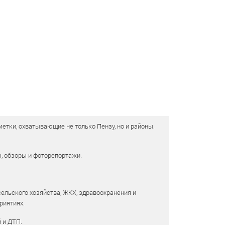
етки, охватывающие не только Пензу, но и районы.
ы, обзоры и фоторепортажи.
сельского хозяйства, ЖКХ, здравоохранения и
риятиях.
 и ДТП.