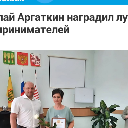
лай Аргаткин наградил л
принимателей
9