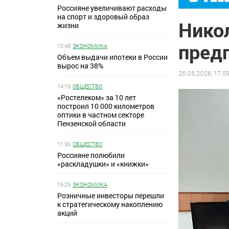
Россияне увеличивают расходы
на спорт и здоровый образ
Нико
жизни
пред
15:48
ЭКОНОМИКА
Объем выдачи ипотеки в России
вырос на 38%
26.05.2026, 17:5
14:19
ОБЩЕСТВО
«Ростелеком» за 10 лет
построил 10 000 километров
оптики в частном секторе
Пензенской области
11:56
ОБЩЕСТВО
Россияне полюбили
«раскладушки» и «книжки»
16:25
ЭКОНОМИКА
Розничные инвесторы перешли
к стратегическому накоплению
акций