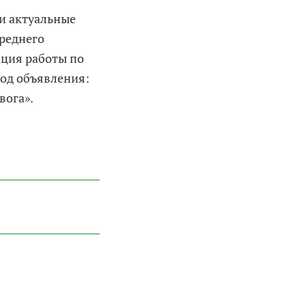
 и актуальные
среднего
ация работы по
иод объявления:
вога».