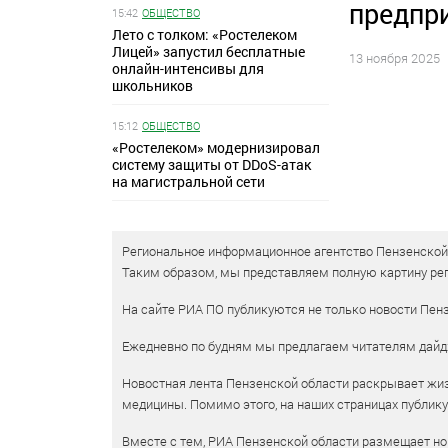
предпр
15:42
ОБЩЕСТВО
Лето с толком: «Ростелеком
Лицей» запустил бесплатные
13 ноября 2025
онлайн-интенсивы для
школьников
15:12
ОБЩЕСТВО
«Ростелеком» модернизировал
систему защиты от DDoS-атак
на магистральной сети
Региональное информационное агентство Пензенской о
Таким образом, мы представляем полную картину рег
На сайте РИА ПО публикуются не только новости Пенз
Ежедневно по будням мы предлагаем читателям дайд
Новостная лента Пензенской области раскрывает жизн
медицины. Помимо этого, на наших страницах публик
Вместе с тем, РИА Пензенской области размещает нов