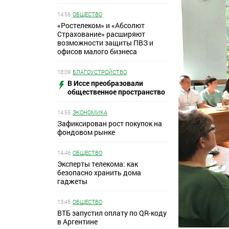
14:56
ОБЩЕСТВО
«Ростелеком» и «Абсолют
Страхование» расширяют
возможности защиты ПВЗ и
офисов малого бизнеса
18:09
БЛАГОУСТРОЙСТВО
В Иссе преобразовали
общественное пространство
14:55
ЭКОНОМИКА
Зафиксирован рост покупок на
фондовом рынке
14:46
ОБЩЕСТВО
Эксперты телекома: как
безопасно хранить дома
гаджеты
13:45
ОБЩЕСТВО
ВТБ запустил оплату по QR-коду
в Аргентине