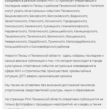
Ежедневно в режиме онлайн РИА ПО публикует оперативные и
последние новости Пензы и районов Пензенской области. Читатели
могут узнать об актуальных событиях Пензенского,
Башмаковского, Бековского, Бессоновского, Вадинского,
Земетчинского, Спасского, Иссинского, Городищенского,
Никольского, Каменского, Кузнецкого, Нижнеломовского,
Наровчатского, Лопатинского, Шемышейского, Камешкирского,
Тамалинского, Пачелмского, Белинского, Мокшанского,
Неверкинского, Сердобского, Лунинского, Малосердобинского,
Колышлейского и Сосновоборского районов.
Новости Пензы и Пензенской области - здесь собраны последние и
самые важные публикации о том, что сегодня происходит в городе:
культурные, спортивные события, актуальные нововведения в
сфере ЖКХ и строительства, происшествия, чрезвычайные
ситуации, ДТП, аварии, криминальная хроника.
Мы также не оставляем без внимания достижения земляков:
спортсменов, представителей культуры, науки и образования.
На страницах РИА Пензенской области оперативно публикуются не
только фотографии с прошедших мероприятий, но и видео, а также