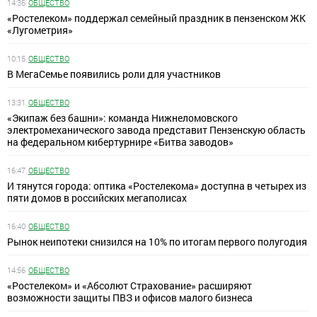
14:36
ОБЩЕСТВО
«Ростелеком» поддержал семейный праздник в пензенском ЖК
«Лугометрия»
10:15
ОБЩЕСТВО
В МегаСемье появились роли для участников
13:31
ОБЩЕСТВО
«Экипаж без башни»: команда Нижнеломовского
электромеханического завода представит Пензенскую область
на федеральном кибертурнире «Битва заводов»
16:47
ОБЩЕСТВО
И тянутся города: оптика «Ростелекома» доступна в четырех из
пяти домов в российских мегаполисах
16:40
ОБЩЕСТВО
Рынок неипотеки снизился на 10% по итогам первого полугодия
14:56
ОБЩЕСТВО
«Ростелеком» и «Абсолют Страхование» расширяют
возможности защиты ПВЗ и офисов малого бизнеса