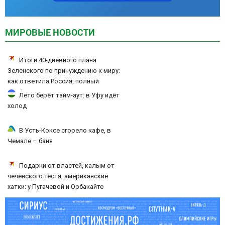
МИРОВЫЕ НОВОСТИ
Итоги 40-дневного плана
Зеленского по принуждению к миру:
как ответила Россия, полный
разбор провала операции Украины
Лето берёт тайм-аут: в Уфу идёт
от военкора Коца
холод
В Усть-Коксе сгорело кафе, в
Чемале – баня
Подарки от властей, калым от
чеченского тестя, американские
хатки: у Пугачевой и Орбакайте
домов и квартир насчитали на 3
млрд рублей