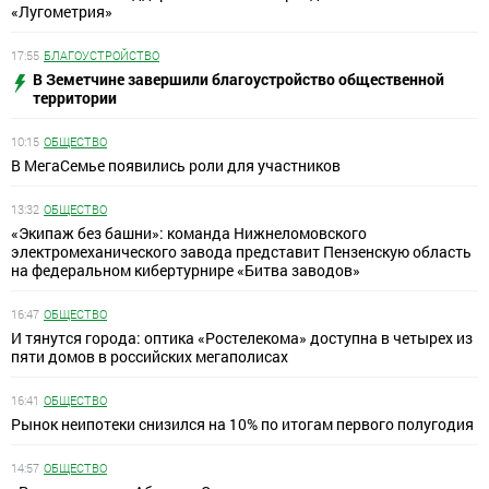
«Лугометрия»
17:55
БЛАГОУСТРОЙСТВО
В Земетчине завершили благоустройство общественной
территории
10:15
ОБЩЕСТВО
В МегаСемье появились роли для участников
13:32
ОБЩЕСТВО
«Экипаж без башни»: команда Нижнеломовского
электромеханического завода представит Пензенскую область
на федеральном кибертурнире «Битва заводов»
16:47
ОБЩЕСТВО
И тянутся города: оптика «Ростелекома» доступна в четырех из
пяти домов в российских мегаполисах
16:41
ОБЩЕСТВО
Рынок неипотеки снизился на 10% по итогам первого полугодия
14:57
ОБЩЕСТВО