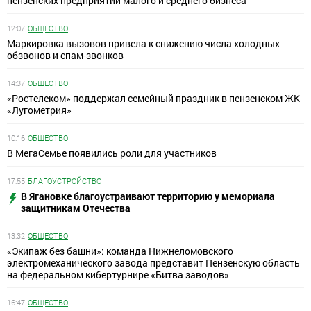
пензенских предприятий малого и среднего бизнеса
12:07
ОБЩЕСТВО
Маркировка вызовов привела к снижению числа холодных
обзвонов и спам-звонков
14:37
ОБЩЕСТВО
«Ростелеком» поддержал семейный праздник в пензенском ЖК
«Лугометрия»
10:16
ОБЩЕСТВО
В МегаСемье появились роли для участников
17:55
БЛАГОУСТРОЙСТВО
В Ягановке благоустраивают территорию у мемориала
защитникам Отечества
13:32
ОБЩЕСТВО
«Экипаж без башни»: команда Нижнеломовского
электромеханического завода представит Пензенскую область
на федеральном кибертурнире «Битва заводов»
16:47
ОБЩЕСТВО