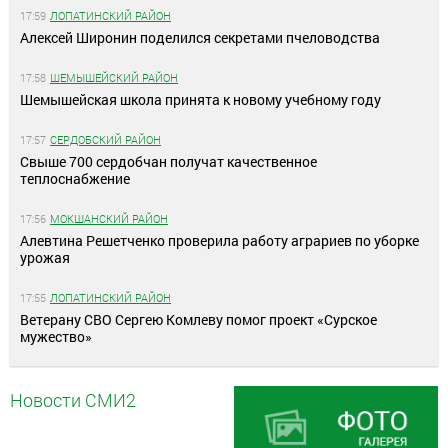
17:59
ЛОПАТИНСКИЙ РАЙОН
Алексей Широнин поделился секретами пчеловодства
17:58
ШЕМЫШЕЙСКИЙ РАЙОН
Шемышейская школа принята к новому учебному году
17:57
СЕРДОБСКИЙ РАЙОН
Свыше 700 сердобчан получат качественное
теплоснабжение
17:56
МОКШАНСКИЙ РАЙОН
Алевтина Решетченко проверила работу аграриев по уборке
урожая
17:55
ЛОПАТИНСКИЙ РАЙОН
Ветерану СВО Сергею Комлеву помог проект «Сурское
мужество»
Новости СМИ2