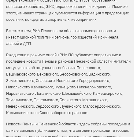
сфере экономики, общества, спорта, культуры, образования,
сельского хозяйства, ЖКХ, здравоохранения и медицины. Помимо
этого, на наших страницах публикуется информация о предстоящих
событиях, концертах и спортивных мероприятиях.
Вместе с тем, РИА Пензенской области размещает новости
инвестиционной политики региона, происшествий, криминала,
аварий и ДТП.
Ежедневно в режиме онлайн РИА ПО публикует оперативные и
последние новости Пензы и районов Пензенской области. Читатели
могут узнать об актуальных событиях Пензенского,
Башмаковского, Бековского, Бессоновского, Вадинского,
Земетчинского, Спасского, Иссинского, Городищенского,
Никольского, Каменского, Кузнецкого, Нижнеломовского,
Наровчатского, Лопатинского, Шемышейского, Камешкирского,
Тамалинского, Пачелмского, Белинского, Мокшанского,
Неверкинского, Сердобского, Лунинского, Малосердобинского,
Колышлейского и Сосновоборского районов.
Новости Пензы и Пензенской области - здесь собраны последние и
самые важные публикации о том, что сегодня происходит в городе:
культурные, спортивные события, актуальные нововведения в