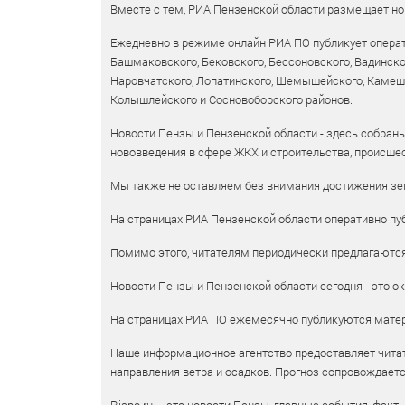
Вместе с тем, РИА Пензенской области размещает нов
Ежедневно в режиме онлайн РИА ПО публикует операт
Башмаковского, Бековского, Бессоновского, Вадинско
Наровчатского, Лопатинского, Шемышейского, Камешки
Колышлейского и Сосновоборского районов.
Новости Пензы и Пензенской области - здесь собраны
нововведения в сфере ЖКХ и строительства, происшес
Мы также не оставляем без внимания достижения зем
На страницах РИА Пензенской области оперативно пуб
Помимо этого, читателям периодически предлагаются 
Новости Пензы и Пензенской области сегодня - это ок
На страницах РИА ПО ежемесячно публикуются матери
Наше информационное агентство предоставляет читат
направления ветра и осадков. Прогноз сопровождает
Riapo.ru – это новости Пензы, главные события, факт