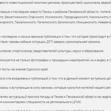
ости инвестиционной политики региона, происшествий, криминала, аварий
ивные и последние новости Пензы и районов Пензенской области. Читател
го, Земетчинского, Спасского, Иссинского, Городищенского, Никольского,
рского, Тамалинского, Пачелмского, Белинского, Мокшанского, Неверкин
 последние и самые важные публикации о том, что сегодня происходит в г
твия, чрезвычайные ситуации, ДТП, аварии, криминальная хроника.
ляков: спортсменов, представителей культуры, науки и образования.
ликуются не только фотографии с прошедших мероприятий, но и видео, а 
тесты на знание Сурского края.
оло ста ежедневных публикаций о том, что в данный момент актуально для
алы о вступающих в силу законах, которые коснутся жителей нашего рег
елям актуальный прогноз погоды в Пензе и Пензенской области на недел
ся комментарием специалиста из регионального ЦГМС.
ы и мнения об актуальных и насущных вопросах и проблемах в регионе.