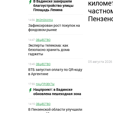
киломе
В Вадинске завершили
благоустройство улицы
частно
Площадь Ленина
Пензен
14:56
ЭКОНОМИКА
Зафиксирован рост покупок на
фондовом рынке
14:47
ОБЩЕСТВО
Эксперты телекома: как
безопасно хранить дома
гаджеты
05 августа 2026
13:45
ОБЩЕСТВО
ВТБ запустил оплату по QR-коду
в Аргентине
17:55
НАЦПРОЕКТЫ
Нацпроект: в Вадинске
обновлена пешеходная зона
14:15
ОБЩЕСТВО
В Пензенской области улучшили