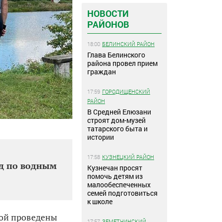
НОВОСТИ
РАЙОНОВ
18:00
БЕЛИНСКИЙ РАЙОН
Глава Белинского
района провел прием
граждан
17:59
ГОРОДИЩЕНСКИЙ
РАЙОН
В Средней Елюзани
строят дом-музей
татарского быта и
истории
17:58
КУЗНЕЦКИЙ РАЙОН
йд по водным
Кузнечан просят
помочь детям из
малообеспеченных
семей подготовиться
к школе
пой проведены
17:57
ЗЕМЕТЧИНСКИЙ