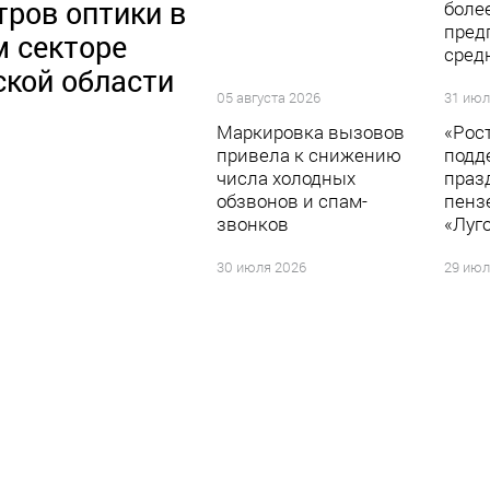
тров оптики в
боле
пред
м секторе
сред
ской области
05 августа 2026
31 июл
Маркировка вызовов
«Рос
привела к снижению
подд
числа холодных
праз
обзвонов и спам-
пенз
звонков
«Луг
30 июля 2026
29 июл