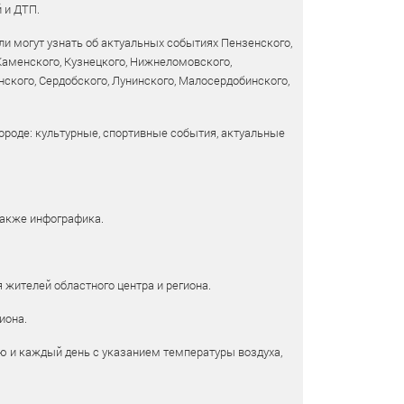
 и ДТП.
и могут узнать об актуальных событиях Пензенского,
 Каменского, Кузнецкого, Нижнеломовского,
ского, Сердобского, Лунинского, Малосердобинского,
ороде: культурные, спортивные события, актуальные
также инфографика.
 жителей областного центра и региона.
иона.
ю и каждый день с указанием температуры воздуха,