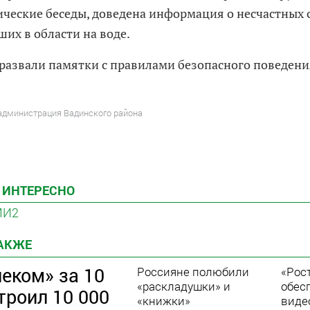
ческие беседы, доведена информация о несчастных с
их в области на воде.
развали памятки с правилами безопасного поведени
 администрация Вадинского района
 ИНТЕРЕСНО
МИ2
ТАКЖЕ
еком» за 10
Россияне полюбили
«Рос
«раскладушки» и
обес
троил 10 000
«книжки»
виде