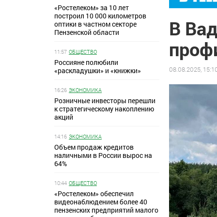
«Ростелеком» за 10 лет
построил 10 000 километров
В Ва
оптики в частном секторе
Пензенской области
проф
11:57
ОБЩЕСТВО
Россияне полюбили
08.08.2025, 15:1
«раскладушки» и «книжки»
16:26
ЭКОНОМИКА
Розничные инвесторы перешли
к стратегическому накоплению
акций
14:16
ЭКОНОМИКА
Объем продаж кредитов
наличными в России вырос на
64%
10:44
ОБЩЕСТВО
«Ростелеком» обеспечил
видеонаблюдением более 40
пензенских предприятий малого