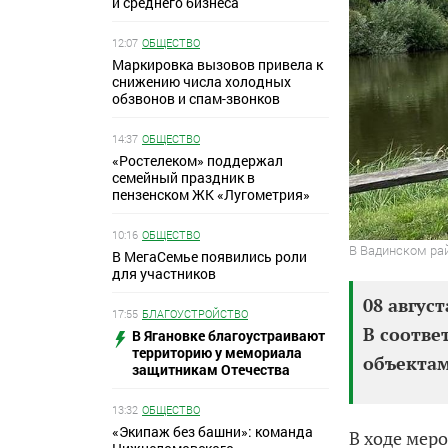
и среднего бизнеса
12:07
ОБЩЕСТВО
Маркировка вызовов привела к
снижению числа холодных
обзвонов и спам-звонков
14:37
ОБЩЕСТВО
«Ростелеком» поддержал
семейный праздник в
пензенском ЖК «Лугометрия»
10:16
ОБЩЕСТВО
В Вадинском ра
В МегаСемье появились роли
для участников
08 август
17:55
БЛАГОУСТРОЙСТВО
В соотве
В Ягановке благоустраивают
территорию у мемориала
объектам
защитникам Отечества
13:32
ОБЩЕСТВО
«Экипаж без башни»: команда
В ходе мер