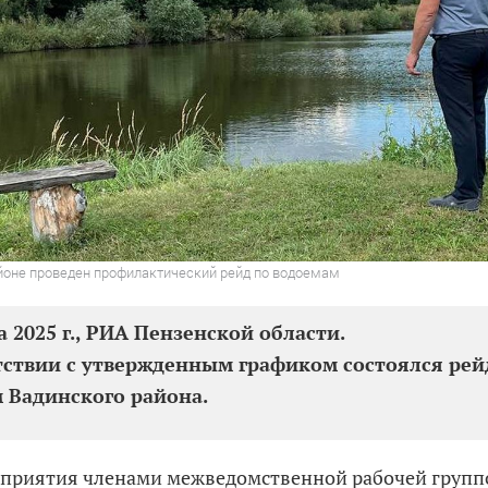
йоне проведен профилактический рейд по водоемам
а 2025 г., РИА Пензенской области.
тствии с утвержденным графиком состоялся ре
 Вадинского района.
оприятия членами межведомственной рабочей груп