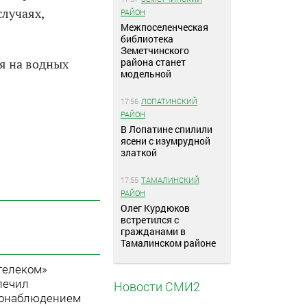
лучаях,
РАЙОН
Межпоселенческая
библиотека
Земетчинского
района станет
я на водных
модельной
17:56
ЛОПАТИНСКИЙ
РАЙОН
В Лопатине спилили
ясени с изумрудной
златкой
17:55
ТАМАЛИНСКИЙ
РАЙОН
Олег Курдюков
встретился с
гражданами в
Тамалинском районе
телеком»
печил
Новости СМИ2
онаблюдением