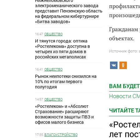
Нижнеломовского
профилакти
электромеханического завода
представит Пензенскую область
произошедш
на федеральном кибертурнире
«Битва заводов»
Гражданам 
16:47
ОБЩЕСТВО
объектах.
И тянутся города: оптика
«Ростелекома» доступна в
Источник фото:
четырех из пяти домов в
российских мегаполисах
16:41
ОБЩЕСТВО
Рынок неипотеки снизился на
10% по итогам первого
ВАМ БУДЕТ
полугодия
Новости С
14:57
ОБЩЕСТВО
«Ростелеком» и «Абсолют
ЧИТАЙТЕ 
Страхование» расширяют
возможности защиты ПВЗ и
«Ростел
офисов малого бизнеса
лет пос
17:55
БЛАГОУСТРОЙСТВО