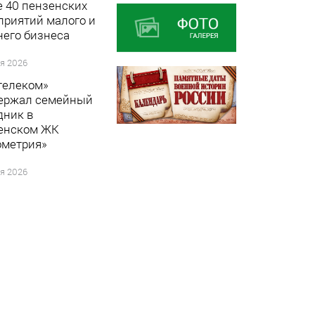
е 40 пензенских
приятий малого и
него бизнеса
я 2026
телеком»
ержал семейный
дник в
енском ЖК
ометрия»
я 2026