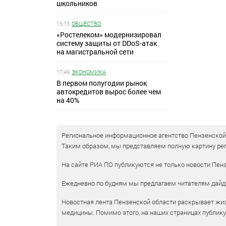
школьников
15:13
ОБЩЕСТВО
«Ростелеком» модернизировал
систему защиты от DDoS-атак
на магистральной сети
17:49
ЭКОНОМИКА
В первом полугодии рынок
автокредитов вырос более чем
на 40%
Региональное информационное агентство Пензенской о
Таким образом, мы представляем полную картину рег
На сайте РИА ПО публикуются не только новости Пенз
Ежедневно по будням мы предлагаем читателям дайд
Новостная лента Пензенской области раскрывает жизн
медицины. Помимо этого, на наших страницах публик