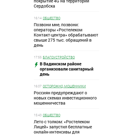
покрытие 4G на территории
Сердобска
16:14
ОБЩЕСТВО
Позвони мне, позвони:
операторы «Ростелеком
Контакт-центра» обрабатывают
свыше 275 тыс. обращений в
день
17:55
БЛАГОУСТРОЙСТВО
В Вадинском районе
организовали санитарный
день
16:07
ОСТОРОЖНО, МОШЕННИКИ
Россиян предупреждают о
новых схемах инвестиционного
мошенничества
15:43
ОБЩЕСТВО
Лето с толком: «Ростелеком
Лицей» запустил бесплатные
онлайн-интенсивы для