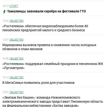
18:13
СПОРТ
Тамалинцы завоевали серебро на фестиваля ГТО
10:42
ОБЩЕСТВО
«Ростелеком» обеспечил видеонаблюдением более 40
пензенских предприятий малого и среднего бизнеса
12:07
ОБЩЕСТВО
Маркировка вызовов привела к снижению числа холодных
обзвонов и спам-звонков
14:36
ОБЩЕСТВО
«Ростелеком» поддержал семейный праздник в пензенском ЖК
«Лугометрия»
10:14
ОБЩЕСТВО
В МегаСемье появились роли для участников
13:31
ОБЩЕСТВО
«Экипаж без башни»: команда Нижнеломовского
электромеханического завода представит Пензенскую область
на федеральном кибертурнире «Битва заводов»