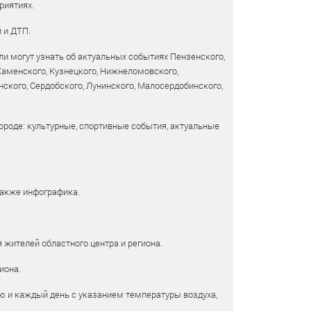
риятиях.
 и ДТП.
и могут узнать об актуальных событиях Пензенского,
 Каменского, Кузнецкого, Нижнеломовского,
ского, Сердобского, Лунинского, Малосердобинского,
ороде: культурные, спортивные события, актуальные
также инфографика.
 жителей областного центра и региона.
иона.
ю и каждый день с указанием температуры воздуха,