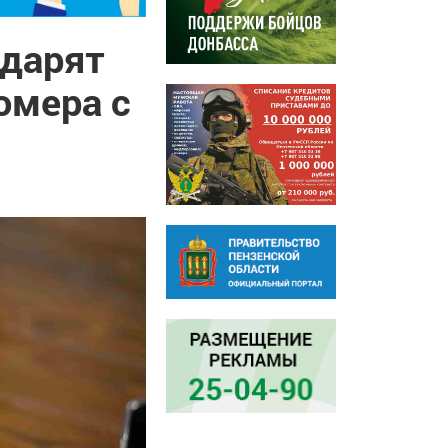
одарят
омера с