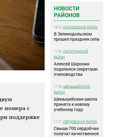
НОВОСТИ
РАЙОНОВ
18:00
НИКОЛЬСКИЙ РАЙОН
В Зеленодольском
прошел праздник села
17:59
ЛОПАТИНСКИЙ
РАЙОН
Алексей Широнин
поделился секретами
пчеловодства
17:58
ШЕМЫШЕЙСКИЙ
РАЙОН
двум
Шемышейская школа
принята к новому
е номера с
учебному году
при поддержке
17:57
СЕРДОБСКИЙ РАЙОН
Свыше 700 сердобчан
получат качественное