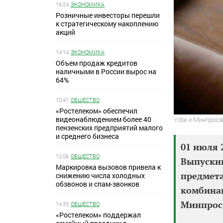
16:24
ЭКОНОМИКА
Розничные инвесторы перешли
к стратегическому накоплению
акций
14:14
ЭКОНОМИКА
Объем продаж кредитов
наличными в России вырос на
64%
10:41
ОБЩЕСТВО
«Ростелеком» обеспечил
видеонаблюдением более 40
Yota и Минпрос
пензенских предприятий малого
и среднего бизнеса
01 июля 
12:06
ОБЩЕСТВО
Выпускни
Маркировка вызовов привела к
предмета
снижению числа холодных
обзвонов и спам-звонков
комбинац
Минпросв
14:35
ОБЩЕСТВО
«Ростелеком» поддержал