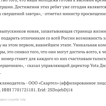
вершин. Достижения этих ребят уже сегодня являют
х свершений завтра», - отметил министр просвещени
 выпускников новая, захватывающая страница жизни 
подарить отличникам со всей России возможность 
у на этом первом, важнейшем этапе. Уникальная ком
ы, это символ того, что они могут достичь всего, к ч
й номер станет для каждого из них счастливым талис
ершениям», - сказал управляющий директор Yota Д
.
екламодатель - ООО «Скартел» (аффилированное лиц
. ИНН 7701725181. Erid: 2SDnjebDj14
пресс-служба Yota