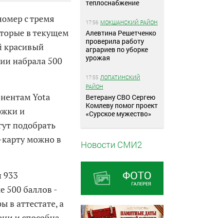
теплоснабжение
номер с тремя
17:56
МОКШАНСКИЙ РАЙОН
оторые в текущем
Алевтина Решетченко
проверила работу
й красивый
аграриев по уборке
урожая
ии набрала 500
17:55
ЛОПАТИНСКИЙ
РАЙОН
нентам Yota
Ветерану СВО Сергею
Комлеву помог проект
ржки и
«Сурское мужество»
гут подобрать
-карту можно в
Новости СМИ2
и 933
е 500 баллов -
ы в аттестате, а
ени и способна