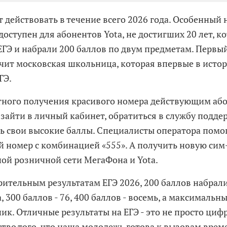
 действовать в течение всего 2026 года. Особенный 
оступен для абонентов Yota, не достигших 20 лет, к
 ЕГЭ и набрали 200 баллов по двум предметам. Первы
чит московская школьница, которая впервые в истор
ГЭ.
тного получения красивого номера действующим або
 зайти в личный кабинет, обратиться в службу подде
ь свои высокие баллы. Специалисты оператора помо
 номер с комбинацией «555». А получить новую сим
ой розничной сети МегаФона и Yota.
рительным результатам ЕГЭ 2026, 200 баллов набрал
 300 баллов - 76, 400 баллов - восемь, а максимальны
ик. Отличные результаты на ЕГЭ - это не просто цифр
ство того, что наша молодежь готова к вызовам врем