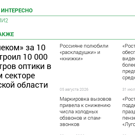
 ИНТЕРЕСНО
МИ2
ТАКЖЕ
еком» за 10
Россияне полюбили
«Рос
«раскладушки» и
обес
троил 10 000
«книжки»
виде
тров оптики в
боле
пред
м секторе
сред
ской области
05 августа 2026
31 июл
Маркировка вызовов
«Рос
привела к снижению
подд
числа холодных
праз
обзвонов и спам-
пенз
звонков
«Луг