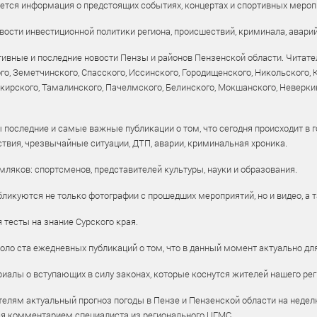
уется информация о предстоящих событиях, концертах и спортивных мероп
ости инвестиционной политики региона, происшествий, криминала, аварий
ивные и последние новости Пензы и районов Пензенской области. Читател
го, Земетчинского, Спасского, Иссинского, Городищенского, Никольского,
рского, Тамалинского, Пачелмского, Белинского, Мокшанского, Неверкин
 последние и самые важные публикации о том, что сегодня происходит в г
твия, чрезвычайные ситуации, ДТП, аварии, криминальная хроника.
ляков: спортсменов, представителей культуры, науки и образования.
ликуются не только фотографии с прошедших мероприятий, но и видео, а 
тесты на знание Сурского края.
оло ста ежедневных публикаций о том, что в данный момент актуально для
алы о вступающих в силу законах, которые коснутся жителей нашего рег
елям актуальный прогноз погоды в Пензе и Пензенской области на недел
ся комментарием специалиста из регионального ЦГМС.