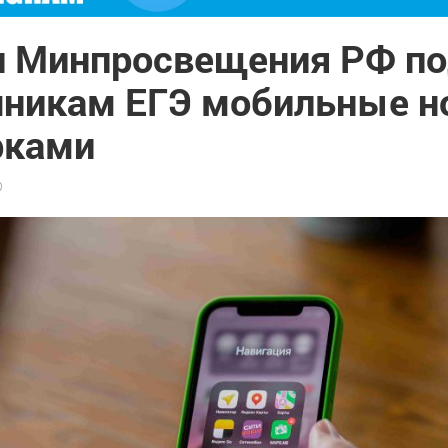
 и Минпросвещения РФ п
чникам ЕГЭ мобильные н
рками
0