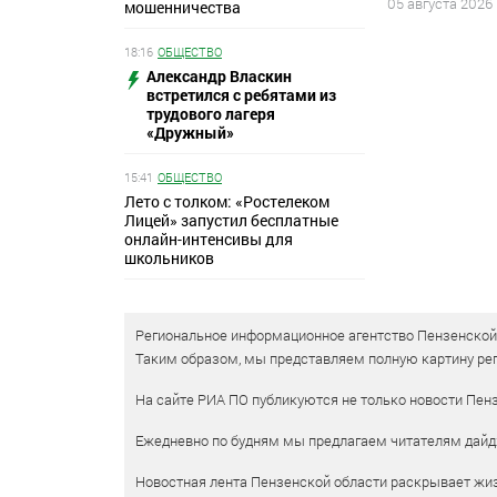
05 августа 2026
мошенничества
18:16
ОБЩЕСТВО
Александр Власкин
встретился с ребятами из
трудового лагеря
«Дружный»
15:41
ОБЩЕСТВО
Лето с толком: «Ростелеком
Лицей» запустил бесплатные
онлайн-интенсивы для
школьников
Региональное информационное агентство Пензенской о
Таким образом, мы представляем полную картину рег
На сайте РИА ПО публикуются не только новости Пенз
Ежедневно по будням мы предлагаем читателям дайд
Новостная лента Пензенской области раскрывает жизн