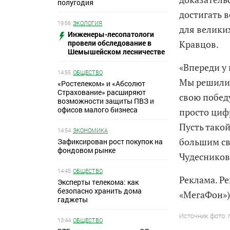
полугодия
достигать 
19:56
ЭКОЛОГИЯ
для велики
Инженеры-лесопатологи
провели обследование в
Кравцов.
Шемышейском лесничестве
«Впереди у
14:55
ОБЩЕСТВО
Мы решили 
«Ростелеком» и «Абсолют
Страхование» расширяют
свою побед
возможности защиты ПВЗ и
офисов малого бизнеса
просто цифр
Пусть тако
14:54
ЭКОНОМИКА
большим св
Зафиксирован рост покупок на
фондовом рынке
Чудесников
14:45
ОБЩЕСТВО
Реклама. Р
Эксперты телекома: как
безопасно хранить дома
«МегаФон»)
гаджеты
Источник фото: 
13:44
ОБЩЕСТВО