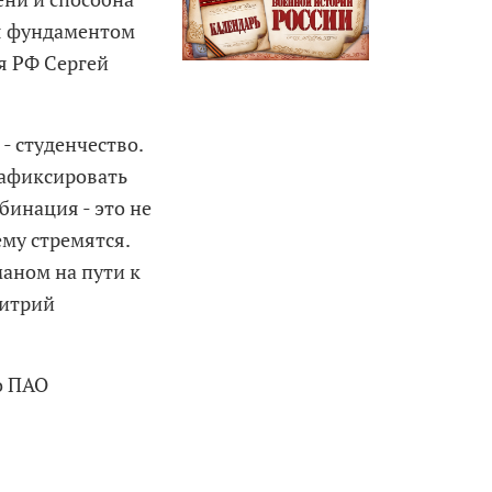
ся фундаментом
я РФ Сергей
- студенчество.
зафиксировать
бинация - это не
ему стремятся.
маном на пути к
митрий
о ПАО