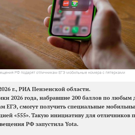
вещения РФ подарят отличникам ЕГЭ мобильные номера с пятерками
2026 г., РИА Пензенской области.
ки 2026 года, набравшие 200 баллов по любым 
м ЕГЭ, смогут получить специальные мобильны
ией «555». Такую инициативу для отличников 
ещения РФ запустила Yota.