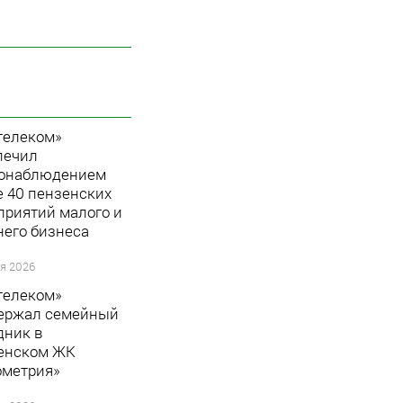
телеком»
печил
онаблюдением
е 40 пензенских
приятий малого и
него бизнеса
я 2026
телеком»
ержал семейный
дник в
енском ЖК
ометрия»