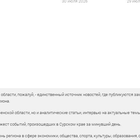
30 июля 2026
29 июл
бласти, пожалуй, - единственный источник новостей, где публикуются зам
иона.
енской области, но и аналитические статьи, интервью на актуальные тем
жест событий, произошедших в Сурском крае за минувший день.
ь региона в сфере экономики, общества, спорта, культуры, образования, 