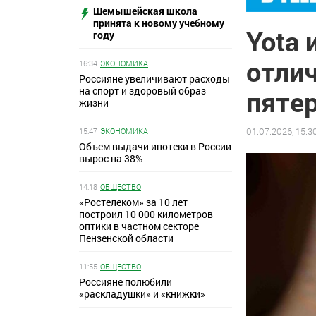
Шемышейская школа
принята к новому учебному
Yota
году
отли
16:34
ЭКОНОМИКА
Россияне увеличивают расходы
на спорт и здоровый образ
пяте
жизни
01.07.2026, 15:3
15:47
ЭКОНОМИКА
Объем выдачи ипотеки в России
вырос на 38%
14:18
ОБЩЕСТВО
«Ростелеком» за 10 лет
построил 10 000 километров
оптики в частном секторе
Пензенской области
11:55
ОБЩЕСТВО
Россияне полюбили
«раскладушки» и «книжки»