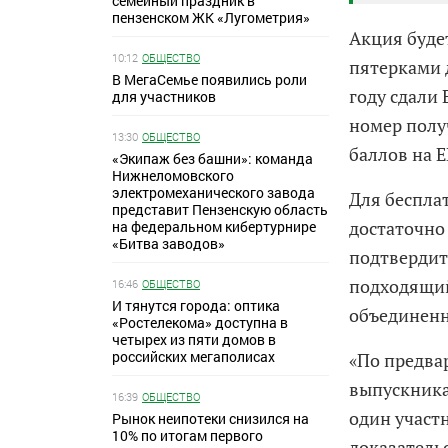
семейный праздник в
пензенском ЖК «Лугометрия»
Акция будет
10:12
ОБЩЕСТВО
пятерками д
В МегаСемье появились роли
году сдали
для участников
номер полу
13:30
ОБЩЕСТВО
баллов на Е
«Экипаж без башни»: команда
Нижнеломовского
электромеханического завода
Для беспла
представит Пензенскую область
достаточно
на федеральном кибертурнире
«Битва заводов»
подтвердит
подходящий
16:46
ОБЩЕСТВО
И тянутся города: оптика
объединенн
«Ростелекома» доступна в
четырех из пяти домов в
российских мегаполисах
«По предва
выпускника,
16:39
ОБЩЕСТВО
один участн
Рынок неипотеки снизился на
10% по итогам первого
доказатель