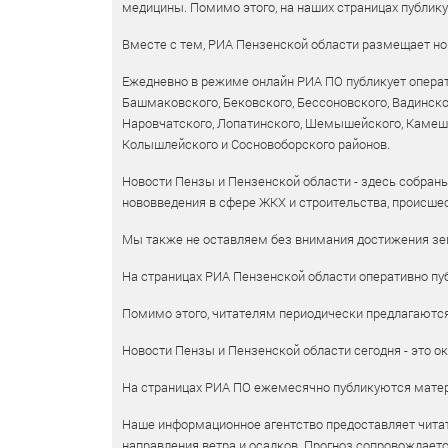
медицины. Помимо этого, на наших страницах публик
Вместе с тем, РИА Пензенской области размещает нов
Ежедневно в режиме онлайн РИА ПО публикует операт
Башмаковского, Бековского, Бессоновского, Вадинско
Наровчатского, Лопатинского, Шемышейского, Камешки
Колышлейского и Сосновоборского районов.
Новости Пензы и Пензенской области - здесь собраны
нововведения в сфере ЖКХ и строительства, происшес
Мы также не оставляем без внимания достижения зем
На страницах РИА Пензенской области оперативно пуб
Помимо этого, читателям периодически предлагаются 
Новости Пензы и Пензенской области сегодня - это ок
На страницах РИА ПО ежемесячно публикуются матери
Наше информационное агентство предоставляет читат
направления ветра и осадков. Прогноз сопровождает