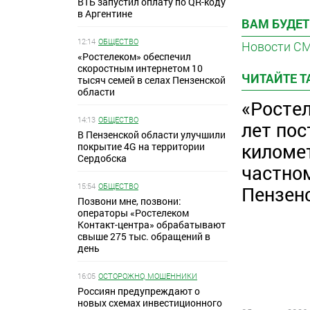
ВТБ запустил оплату по QR-коду
в Аргентине
ВАМ БУДЕТ
12:14
ОБЩЕСТВО
Новости С
«Ростелеком» обеспечил
скоростным интернетом 10
ЧИТАЙТЕ 
тысяч семей в селах Пензенской
области
«Ростел
14:13
ОБЩЕСТВО
лет пос
В Пензенской области улучшили
киломе
покрытие 4G на территории
Сердобска
частно
15:54
ОБЩЕСТВО
Пензен
Позвони мне, позвони:
операторы «Ростелеком
Контакт-центра» обрабатывают
свыше 275 тыс. обращений в
день
16:05
ОСТОРОЖНО, МОШЕННИКИ
Россиян предупреждают о
новых схемах инвестиционного