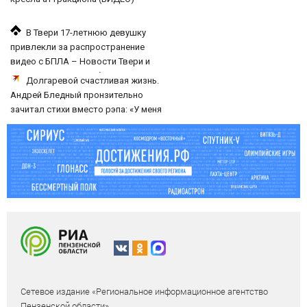
В Твери 17-летнюю девушку
привлекли за распространение
видео с БПЛА – Новости Твери и
городов Тверской области сегодня
Долгаревой счастливая жизнь.
- Afanasy.biz – Тверские новости.
Андрей Бледный пронзительно
Новости Твери. Т
зачитал стихи вместо рэпа: «У меня
на душе сто и один шов — это туше»
Сетевое издание «Региональное информационное агентство
Пензенской области»