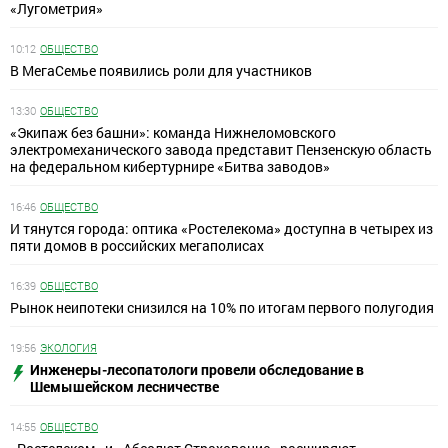
«Лугометрия»
10:12
ОБЩЕСТВО
В МегаСемье появились роли для участников
13:30
ОБЩЕСТВО
«Экипаж без башни»: команда Нижнеломовского
электромеханического завода представит Пензенскую область
на федеральном кибертурнире «Битва заводов»
16:46
ОБЩЕСТВО
И тянутся города: оптика «Ростелекома» доступна в четырех из
пяти домов в российских мегаполисах
16:39
ОБЩЕСТВО
Рынок неипотеки снизился на 10% по итогам первого полугодия
19:56
ЭКОЛОГИЯ
Инженеры-лесопатологи провели обследование в
Шемышейском лесничестве
14:55
ОБЩЕСТВО