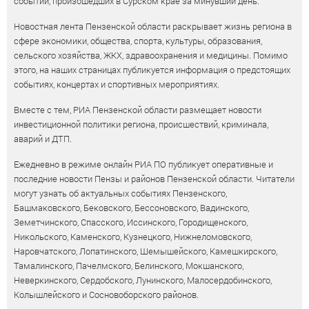
событий, произошедших в Сурском крае за минувший день.
Новостная лента Пензенской области раскрывает жизнь региона в
сфере экономики, общества, спорта, культуры, образования,
сельского хозяйства, ЖКХ, здравоохранения и медицины. Помимо
этого, на наших страницах публикуется информация о предстоящих
событиях, концертах и спортивных мероприятиях.
Вместе с тем, РИА Пензенской области размещает новости
инвестиционной политики региона, происшествий, криминала,
аварий и ДТП.
Ежедневно в режиме онлайн РИА ПО публикует оперативные и
последние новости Пензы и районов Пензенской области. Читатели
могут узнать об актуальных событиях Пензенского,
Башмаковского, Бековского, Бессоновского, Вадинского,
Земетчинского, Спасского, Иссинского, Городищенского,
Никольского, Каменского, Кузнецкого, Нижнеломовского,
Наровчатского, Лопатинского, Шемышейского, Камешкирского,
Тамалинского, Пачелмского, Белинского, Мокшанского,
Неверкинского, Сердобского, Лунинского, Малосердобинского,
Колышлейского и Сосновоборского районов.