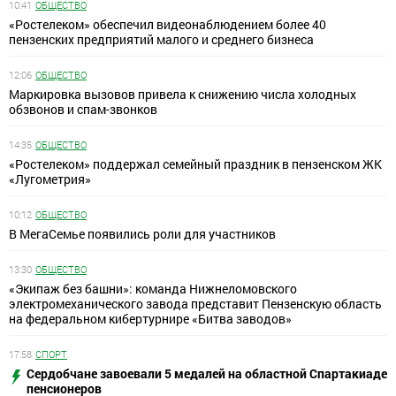
10:41
ОБЩЕСТВО
«Ростелеком» обеспечил видеонаблюдением более 40
пензенских предприятий малого и среднего бизнеса
12:06
ОБЩЕСТВО
Маркировка вызовов привела к снижению числа холодных
обзвонов и спам-звонков
14:35
ОБЩЕСТВО
«Ростелеком» поддержал семейный праздник в пензенском ЖК
«Лугометрия»
10:12
ОБЩЕСТВО
В МегаСемье появились роли для участников
13:30
ОБЩЕСТВО
«Экипаж без башни»: команда Нижнеломовского
электромеханического завода представит Пензенскую область
на федеральном кибертурнире «Битва заводов»
17:58
СПОРТ
Сердобчане завоевали 5 медалей на областной Спартакиаде
пенсионеров