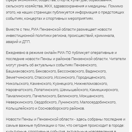
сельского хозяйства, ЖКХ, здравоохранения и медицины. Помимо
этого, на наших страницах публикуется информация о предстоящих
событиях, концертах и спортивных мероприятиях.
Вместе с тем, РИА Пензенской области размещает новости
инвестиционной политики региона, происшествий, криминала,
аварий и ДТП.
Ежедневно в режиме онлайн РИА ПО публикует оперативные и
последние новости Пензы и районов Пензенской области. Читатели
могут узнать об актуальных событиях Пензенского,
Башмаковского, Бековского, Бессоновского, Вадинского,
Земетчинского, Спасского, Иссинского, Городищенского,
Никольского, Каменского, Кузнецкого, Нижнеломовского,
Наровчатского, Лопатинского, Шемышейского, Камешкирского,
Тамалинского, Пачелмского, Белинского, Мокшанского,
Неверкинского, Сердобского, Лунинского, Малосердобинского,
Колышлейского и Сосновоборского районов.
Новости Пензы и Пензенской области - здесь собраны последние и
самые важные публикации о том, что сегодня происходит в городе:
культурные, спортивные события, актуальные нововведения в