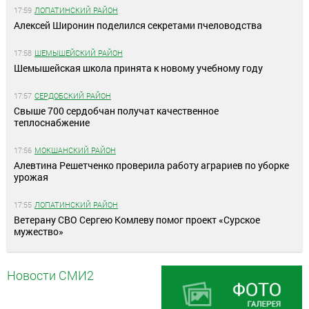
17:59
ЛОПАТИНСКИЙ РАЙОН
Алексей Широнин поделился секретами пчеловодства
17:58
ШЕМЫШЕЙСКИЙ РАЙОН
Шемышейская школа принята к новому учебному году
17:57
СЕРДОБСКИЙ РАЙОН
Свыше 700 сердобчан получат качественное
теплоснабжение
17:56
МОКШАНСКИЙ РАЙОН
Алевтина Решетченко проверила работу аграриев по уборке
урожая
17:55
ЛОПАТИНСКИЙ РАЙОН
Ветерану СВО Сергею Комлеву помог проект «Сурское
мужество»
Новости СМИ2