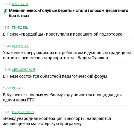
16:15
КУЛЬТУРА
Мельниченко: «Голубые береты» стали голосом десантного
братства»
15:51
ГВАРДЕЕЦ
В Пензе «гвардейцы» приступили к парашютной подготовке
15:40
ОБЩЕСТВО
Уважение к верующим, их потребностям и духовным традициям
остается неизменным приоритетом, - Вадим Супиков
15:25
ОБРАЗОВАНИЕ
В Пензе состоится областной педагогический форум
14:50
СПОРТ
В Кузнецке к новому учебному году появится площадка для
сдачи норм ГТО
14:31
НАЦПРОЕКТЫ
«Международная кооперация и экспорт»: набираются
желающие на магистерскую программу