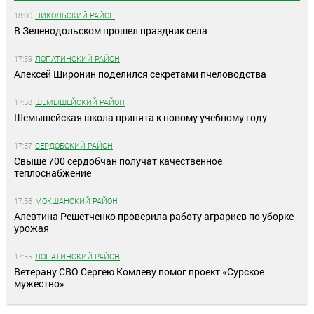
18:00
НИКОЛЬСКИЙ РАЙОН
В Зеленодольском прошел праздник села
17:59
ЛОПАТИНСКИЙ РАЙОН
Алексей Широнин поделился секретами пчеловодства
17:58
ШЕМЫШЕЙСКИЙ РАЙОН
Шемышейская школа принята к новому учебному году
17:57
СЕРДОБСКИЙ РАЙОН
Свыше 700 сердобчан получат качественное
теплоснабжение
17:56
МОКШАНСКИЙ РАЙОН
Алевтина Решетченко проверила работу аграриев по уборке
урожая
17:55
ЛОПАТИНСКИЙ РАЙОН
Ветерану СВО Сергею Комлеву помог проект «Сурское
мужество»