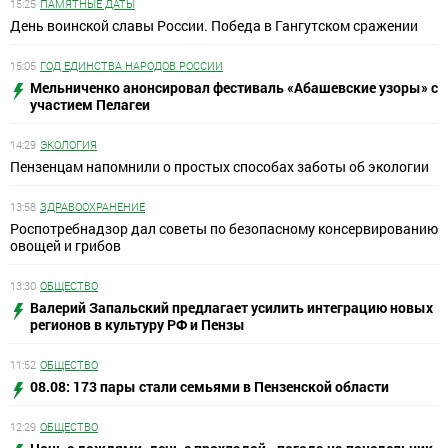
15:25
ПАМЯТНЫЕ ДАТЫ
День воинской славы России. Победа в Гангутском сражении
15:05
ГОД ЕДИНСТВА НАРОДОВ РОССИИ
Мельниченко анонсировал фестиваль «Абашевские узоры» с
участием Пелагеи
14:29
ЭКОЛОГИЯ
Пензенцам напомнили о простых способах заботы об экологии
13:58
ЗДРАВООХРАНЕНИЕ
Роспотребнадзор дал советы по безопасному консервированию
овощей и грибов
13:30
ОБЩЕСТВО
Валерий Запальский предлагает усилить интеграцию новых
регионов в культуру РФ и Пензы
11:52
ОБЩЕСТВО
08.08: 173 пары стали семьями в Пензенской области
12:29
ОБЩЕСТВО