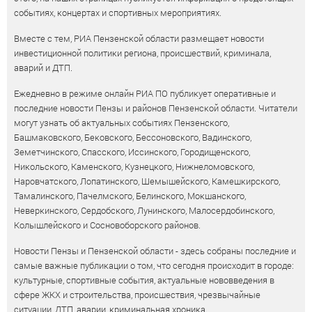
событиях, концертах и спортивных мероприятиях.
Вместе с тем, РИА Пензенской области размещает новости
инвестиционной политики региона, происшествий, криминала,
аварий и ДТП.
Ежедневно в режиме онлайн РИА ПО публикует оперативные и
последние новости Пензы и районов Пензенской области. Читатели
могут узнать об актуальных событиях Пензенского,
Башмаковского, Бековского, Бессоновского, Вадинского,
Земетчинского, Спасского, Иссинского, Городищенского,
Никольского, Каменского, Кузнецкого, Нижнеломовского,
Наровчатского, Лопатинского, Шемышейского, Камешкирского,
Тамалинского, Пачелмского, Белинского, Мокшанского,
Неверкинского, Сердобского, Лунинского, Малосердобинского,
Колышлейского и Сосновоборского районов.
Новости Пензы и Пензенской области - здесь собраны последние и
самые важные публикации о том, что сегодня происходит в городе:
культурные, спортивные события, актуальные нововведения в
сфере ЖКХ и строительства, происшествия, чрезвычайные
ситуации, ДТП, аварии, криминальная хроника.