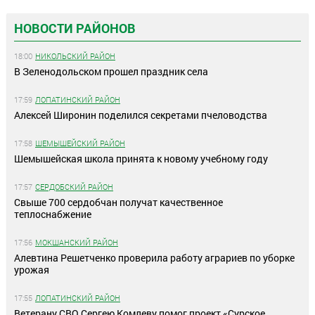
НОВОСТИ РАЙОНОВ
18:00
НИКОЛЬСКИЙ РАЙОН
В Зеленодольском прошел праздник села
17:59
ЛОПАТИНСКИЙ РАЙОН
Алексей Широнин поделился секретами пчеловодства
17:58
ШЕМЫШЕЙСКИЙ РАЙОН
Шемышейская школа принята к новому учебному году
17:57
СЕРДОБСКИЙ РАЙОН
Свыше 700 сердобчан получат качественное
теплоснабжение
17:56
МОКШАНСКИЙ РАЙОН
Алевтина Решетченко проверила работу аграриев по уборке
урожая
17:55
ЛОПАТИНСКИЙ РАЙОН
Ветерану СВО Сергею Комлеву помог проект «Сурское