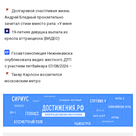
Долгаревой счастливая жизнь.
Андрей Бледный пронзительно
зачитал стихи вместо рэпа: «У меня
на душе сто и один шов — это туше»
19-летняя девушка выпала из
кресла аттракциона (ВИДЕО)
Госавтоинспекция Нижнекамска
опубликовала видео жесткого ДТП
с участием питбайкера 07/08/2026 –
Новости
Такер Карлсон восхитился
московским метро