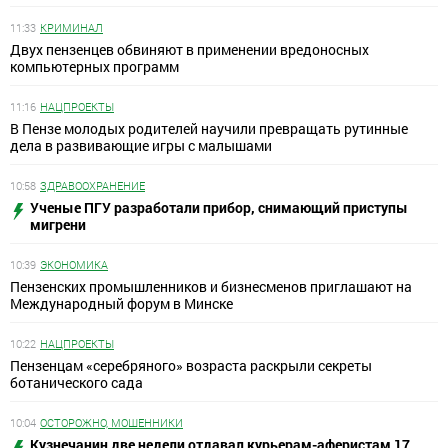
11:33
КРИМИНАЛ
Двух пензенцев обвиняют в применении вредоносных
компьютерных программ
11:16
НАЦПРОЕКТЫ
В Пензе молодых родителей научили превращать рутинные
дела в развивающие игры с малышами
10:58
ЗДРАВООХРАНЕНИЕ
Ученые ПГУ разработали прибор, снимающий приступы
мигрени
10:39
ЭКОНОМИКА
Пензенских промышленников и бизнесменов приглашают на
Международный форум в Минске
10:22
НАЦПРОЕКТЫ
Пензенцам «серебряного» возраста раскрыли секреты
ботанического сада
10:04
ОСТОРОЖНО, МОШЕННИКИ
Кузнечанин две недели отдавал курьерам-аферистам 17