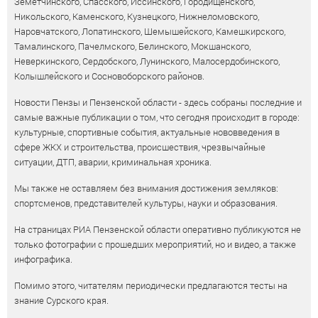
Земетчинского, Спасского, Иссинского, Городищенского,
Никольского, Каменского, Кузнецкого, Нижнеломовского,
Наровчатского, Лопатинского, Шемышейского, Камешкирского,
Тамалинского, Пачелмского, Белинского, Мокшанского,
Неверкинского, Сердобского, Лунинского, Малосердобинского,
Колышлейского и Сосновоборского районов.
Новости Пензы и Пензенской области - здесь собраны последние и
самые важные публикации о том, что сегодня происходит в городе:
культурные, спортивные события, актуальные нововведения в
сфере ЖКХ и строительства, происшествия, чрезвычайные
ситуации, ДТП, аварии, криминальная хроника.
Мы также не оставляем без внимания достижения земляков:
спортсменов, представителей культуры, науки и образования.
На страницах РИА Пензенской области оперативно публикуются не
только фотографии с прошедших мероприятий, но и видео, а также
инфографика.
Помимо этого, читателям периодически предлагаются тесты на
знание Сурского края.