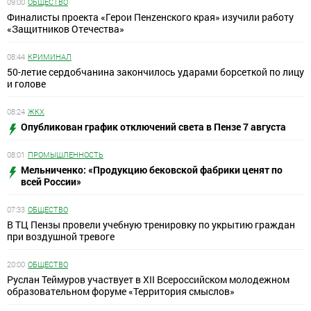
09:00
ОБЩЕСТВО
Финалисты проекта «Герои Пенzенского края» изучили работу
«Защитников Отечества»
08:44
КРИМИНАЛ
50-летие сердобчанина закончилось ударами борсеткой по лицу
и голове
08:24
ЖКХ
Опубликован график отключений света в Пензе 7 августа
08:01
ПРОМЫШЛЕННОСТЬ
Мельниченко: «Продукцию бековской фабрики ценят по
всей России»
07:33
ОБЩЕСТВО
В ТЦ Пензы провели учебную тренировку по укрытию граждан
при воздушной тревоге
20:00
ОБЩЕСТВО
Руслан Теймуров участвует в XII Всероссийском молодежном
образовательном форуме «Территория смыслов»