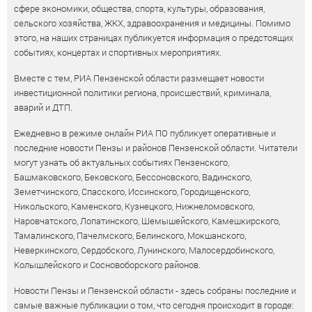
сфере экономики, общества, спорта, культуры, образования,
сельского хозяйства, ЖКХ, здравоохранения и медицины. Помимо
этого, на наших страницах публикуется информация о предстоящих
событиях, концертах и спортивных мероприятиях.
Вместе с тем, РИА Пензенской области размещает новости
инвестиционной политики региона, происшествий, криминала,
аварий и ДТП.
Ежедневно в режиме онлайн РИА ПО публикует оперативные и
последние новости Пензы и районов Пензенской области. Читатели
могут узнать об актуальных событиях Пензенского,
Башмаковского, Бековского, Бессоновского, Вадинского,
Земетчинского, Спасского, Иссинского, Городищенского,
Никольского, Каменского, Кузнецкого, Нижнеломовского,
Наровчатского, Лопатинского, Шемышейского, Камешкирского,
Тамалинского, Пачелмского, Белинского, Мокшанского,
Неверкинского, Сердобского, Лунинского, Малосердобинского,
Колышлейского и Сосновоборского районов.
Новости Пензы и Пензенской области - здесь собраны последние и
самые важные публикации о том, что сегодня происходит в городе: