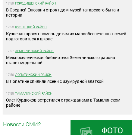
17:59
ГОРОДИЩЕНСКИЙ РАЙОН
В Средней Елюзани строят дом-музей татарского быта и
истории
17:58
КУЗНЕЦКИЙ РАЙОН
Кузнечан просят помочь детям из малообеспеченных семей
подготовиться к школе
17:57
ЗЕМЕТЧИНСКИЙ РАЙОН
Межпоселенческая библиотека Земетчинского района
станет модельной
17:56
ЛОПАТИНСКИЙ РАЙОН
В Лопатине спилили ясени с изумрудной златкой
17:55
ТАМАЛИНСКИЙ РАЙОН
Олег Курдюков встретился с гражданами в Тамалинском
районе
Новости СМИ2