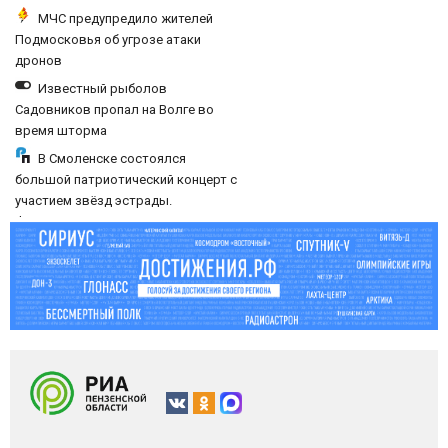
каждое утро?
МЧС предупредило жителей
Подмосковья об угрозе атаки
дронов
Известный рыболов
Садовников пропал на Волге во
время шторма
В Смоленске состоялся
большой патриотический концерт с
участием звёзд эстрады.
Фоторепортаж «РП»