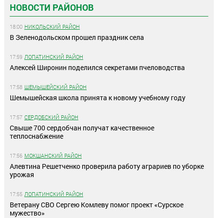
НОВОСТИ РАЙОНОВ
18:00
НИКОЛЬСКИЙ РАЙОН
В Зеленодольском прошел праздник села
17:59
ЛОПАТИНСКИЙ РАЙОН
Алексей Широнин поделился секретами пчеловодства
17:58
ШЕМЫШЕЙСКИЙ РАЙОН
Шемышейская школа принята к новому учебному году
17:57
СЕРДОБСКИЙ РАЙОН
Свыше 700 сердобчан получат качественное
теплоснабжение
17:56
МОКШАНСКИЙ РАЙОН
Алевтина Решетченко проверила работу аграриев по уборке
урожая
17:55
ЛОПАТИНСКИЙ РАЙОН
Ветерану СВО Сергею Комлеву помог проект «Сурское
мужество»