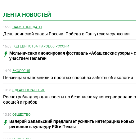
ЛЕНТА НОВОСТЕЙ
15:25
ПАМЯТНЫЕ ДАТЫ
День воинской славы России. Победа в Гангутском сражении
15:05
ГОД ЕДИНСТВА НАРОДОВ РОССИИ
Мельниченко анонсировал фестиваль «Абашевские узоры» с
участием Пелагеи
14:29
ЭКОЛОГИЯ
Пензенцам напомнили о простых способах заботы об экологии
13:58
ЗДРАВООХРАНЕНИЕ
Роспотребнадзор дал советы по безопасному консервированию
овощей и грибов
13:30
ОБЩЕСТВО
Валерий Запальский предлагает усилить интеграцию новых
регионов в культуру РФ и Пензы
11:52
ОБЩЕСТВО