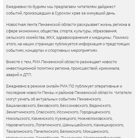
Ежедневно по будням мы предлагаем читателям дайджест
событий, произошедших в Сурском крае за минувший день.
Новостная лента Пензенской области раскрывает жизнь региона в
сфере экономики, общества, спорта, культуры, образования,
сельского хозяйства, ЖКХ, здравоохранения и медицины. Помимо
этого, на наших страницах публикуется информация о предстоящих
событиях, концертах и спортивных мероприятиях.
Вместе с тем, РИА Пензенской области размещает новости
инвестиционной политики региона, происшествий, криминала,
аварий и ДТП.
Ежедневно в режиме онлайн РИА ПО публикует оперативные и
последние новости Пензы и районов Пензенской области. Читатели
могут узнать об актуальных событиях Пензенского,
Башмаковского, Бековского, Бессоновского, Вадинского,
Земетчинского, Спасского, Иссинского, Городищенского,
Никольского, Каменского, Кузнецкого, Нижнеломовского,
Наровчатского, Лопатинского, Шемышейского, Камешкирского,
Тамалинского, Пачелмского, Белинского, Мокшанского,
Неверкинского, Сердобского, Лунинского, Малосердобинского,