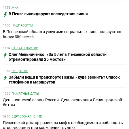
11:56
ЖКХ
В Пензе ликвидируют последствия ливня
11:33
НАЦПРОЕКТЫ
В Пензенской области услугами социальных нянь пользуются
более 350 семей
11:04
СТРОИТЕЛЬСТВО
Олег Мельниченко: «За 5 лет в Пензенской области
отремонтировали 25 мостов»
10:51
ОБЩЕСТВО
Забыли вещи в транспорте Пензы - куда звонить? Список
телефонов и маршрутов
10:32
ПАМЯТНЫЕ ДАТЫ
День воинской славы России. День окончания Ленинградской
битвы
09:50
ЗДРАВООХРАНЕНИЕ
Пензенский доктор развеяла миф о необходимости соблюдать
строгую диету при кормлении грудью