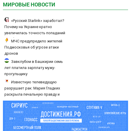
МИРОВЫЕ НОВОСТИ
«Русский Starlink» заработал?
Почему на Украине кратно
увеличилась точность попаданий
по объектам ВСУ
МЧС предупредило жителей
Подмосковья об угрозе атаки
дронов
Завклубом в Башкирии семь
лет платила зарплату мужу-
прогульщику
Известную телеведущую
разрушает рак: Мария Гладких
раскрыла печальную правду и
попросила о помощи