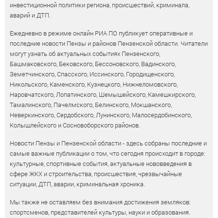
инвестиционной политики региона, происшествий, криминала,
аварий и ДТП.
Ежедневно в режиме онлайн РИА ПО публикует оперативные и
последние новости Пензы и районов Пензенской области. Читатели
могут узнать об актуальных событиях Пензенского,
Башмаковского, Бековского, Бессоновского, Вадинского,
Земетчинского, Спасского, Иссинского, Городищенского,
Никольского, Каменского, Кузнецкого, Нижнеломовского,
Наровчатского, Лопатинского, Шемышейского, Камешкирского,
Тамалинского, Пачелмского, Белинского, Мокшанского,
Неверкинского, Сердобского, Лунинского, Малосердобинского,
Колышлейского и Сосновоборского районов.
Новости Пензы и Пензенской области - здесь собраны последние и
самые важные публикации о том, что сегодня происходит в городе:
культурные, спортивные события, актуальные нововведения в
сфере ЖКХ и строительства, происшествия, чрезвычайные
ситуации, ДТП, аварии, криминальная хроника.
Мы также не оставляем без внимания достижения земляков:
спортсменов, представителей культуры, науки и образования.