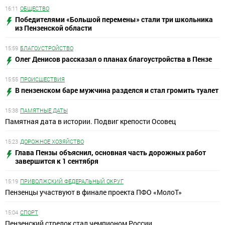
16:11
ОБЩЕСТВО
Победителями «Большой перемены» стали три школьника
из Пензенской области
15:59
БЛАГОУСТРОЙСТВО
Олег Денисов рассказал о планах благоустройства в Пензе
15:55
ПРОИСШЕСТВИЯ
В пензенском баре мужчина разделся и стал громить туалет
15:38
ПАМЯТНЫЕ ДАТЫ
Памятная дата в истории. Подвиг крепости Осовец
15:23
ДОРОЖНОЕ ХОЗЯЙСТВО
Глава Пензы объяснил, основная часть дорожных работ
завершится к 1 сентября
15:19
ПРИВОЛЖСКИЙ ФЕДЕРАЛЬНЫЙ ОКРУГ
Пензенцы участвуют в финале проекта ПФО «МолоТ»
15:04
СПОРТ
Пензенский стрелок стал чемпионом России