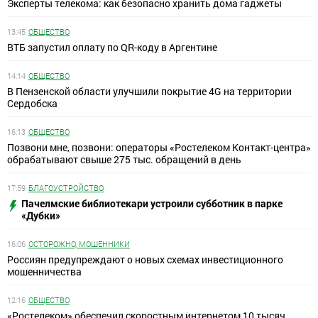
Эксперты телекома: как безопасно хранить дома гаджеты
13:45
ОБЩЕСТВО
ВТБ запустил оплату по QR-коду в Аргентине
14:14
ОБЩЕСТВО
В Пензенской области улучшили покрытие 4G на территории
Сердобска
16:13
ОБЩЕСТВО
Позвони мне, позвони: операторы «Ростелеком Контакт-центра»
обрабатывают свыше 275 тыс. обращений в день
17:59
БЛАГОУСТРОЙСТВО
Пачелмские библиотекари устроили субботник в парке
«Дубки»
16:06
ОСТОРОЖНО, МОШЕННИКИ
Россиян предупреждают о новых схемах инвестиционного
мошенничества
12:16
ОБЩЕСТВО
«Ростелеком» обеспечил скоростным интернетом 10 тысяч