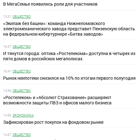
В МегаСемье появились роли для участников
13:31
ОБЩЕСТВО
«Экипаж без башни»: команда Нижнеломовского
электромеханического завода представит Пензенскую область
на федеральном кибертурнире «Битва заводов»
16:47
ОБЩЕСТВО
И тянутся города: оптика «Ростелекома» доступна в четырех из
пяти домов в российских мегаполисах
16:41
ОБЩЕСТВО
Рынок неипотеки снизился на 10% по итогам первого полугодия
14:56
ОБЩЕСТВО
«Ростелеком» и «Абсолют Страхование» расширяют
возможности защиты ПВЗ и офисов малого бизнеса
14:56
ЭКОНОМИКА
Зафиксирован рост покупок на фондовом рынке
14:47
ОБЩЕСТВО