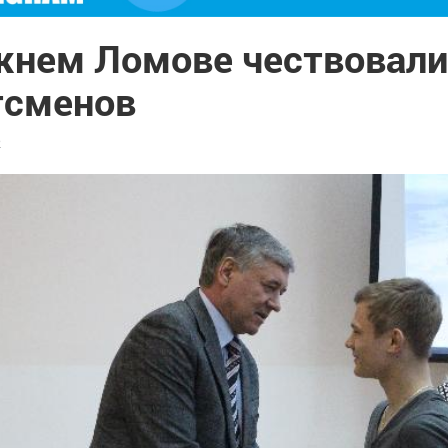
жнем Ломове чествовали
тсменов
2