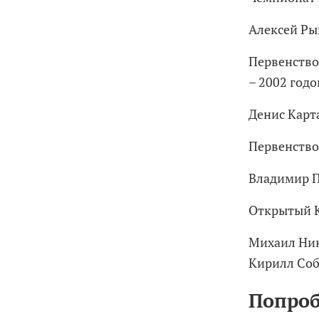
Алексей Ры
Первенство
– 2002 год
Денис Карт
Первенство
Владимир П
Открытый К
Михаил Ник
Кирилл Соб
Попроб