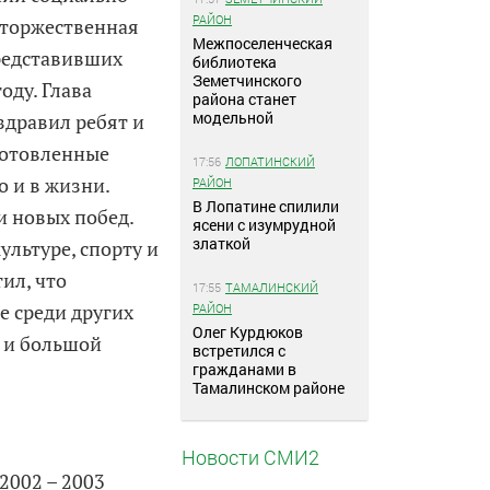
РАЙОН
 торжественная
Межпоселенческая
редставивших
библиотека
Земетчинского
оду. Глава
района станет
модельной
дравил ребят и
готовленные
17:56
ЛОПАТИНСКИЙ
о и в жизни.
РАЙОН
В Лопатине спилили
и новых побед.
ясени с изумрудной
златкой
льтуре, спорту и
ил, что
17:55
ТАМАЛИНСКИЙ
 среди других
РАЙОН
Олег Курдюков
а и большой
встретился с
гражданами в
Тамалинском районе
Новости СМИ2
2002 – 2003