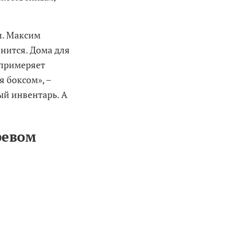
и. Максим
енится. Дома для
 примеряет
 боксом», –
ый инвентарь. А
ревом