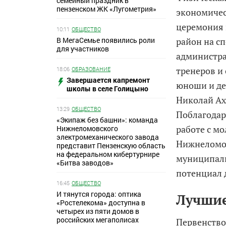
семейный праздник в
пензенском ЖК «Лугометрия»
экономичес
церемония 
10:11
ОБЩЕСТВО
В МегаСемье появились роли
район на с
для участников
администра
тренеров и
18:06
ОБРАЗОВАНИЕ
Завершается капремонт
юноши и дев
школы в селе Голицыно
Николай Ах
13:29
ОБЩЕСТВО
Поблагодар
«Экипаж без башни»: команда
работе с м
Нижнеломовского
электромеханического завода
Нижнеломов
представит Пензенскую область
на федеральном кибертурнире
муниципаль
«Битва заводов»
потенциал 
16:45
ОБЩЕСТВО
И тянутся города: оптика
Лучшие
«Ростелекома» доступна в
четырех из пяти домов в
российских мегаполисах
Первенство