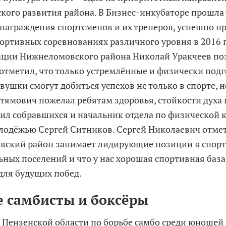
кого развития района. В Бизнес-инкубаторе прошла
награждения спортсменов и их тренеров, успешно п
портивных соревнованиях различного уровня в 2016 г
ции Нижнеломовского района Николай Уракчеев поз
 отметил, что только устремлённые и физически под
ушки смогут добиться успехов не только в спорте, н
тямович пожелал ребятам здоровья, стойкости духа 
ил собравшихся и начальник отдела по физической ку
олодёжью Сергей Ситников. Сергей Николаевич отмет
ский район занимает лидирующие позиции в спорте
ных поселений и что у нас хорошая спортивная баз
для будущих побед.
 самбисты и боксёры
 Пензенской области по борьбе самбо среди юношей 