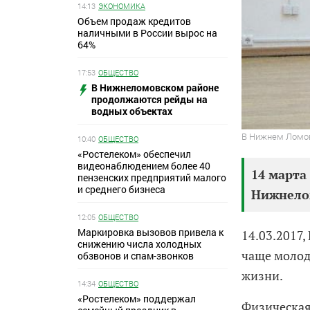
14:13
ЭКОНОМИКА
Объем продаж кредитов
наличными в России вырос на
64%
17:53
ОБЩЕСТВО
В Нижнеломовском районе
продолжаются рейды на
водных объектах
В Нижнем Ломов
10:40
ОБЩЕСТВО
«Ростелеком» обеспечил
видеонаблюдением более 40
14 марта
пензенских предприятий малого
и среднего бизнеса
Нижнелом
12:05
ОБЩЕСТВО
Маркировка вызовов привела к
14.03.2017
снижению числа холодных
чаще молод
обзвонов и спам-звонков
жизни.
14:34
ОБЩЕСТВО
«Ростелеком» поддержал
Физическая