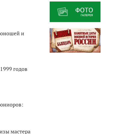
 юношей и
 1999 годов
 юниоров:
ризы мастера