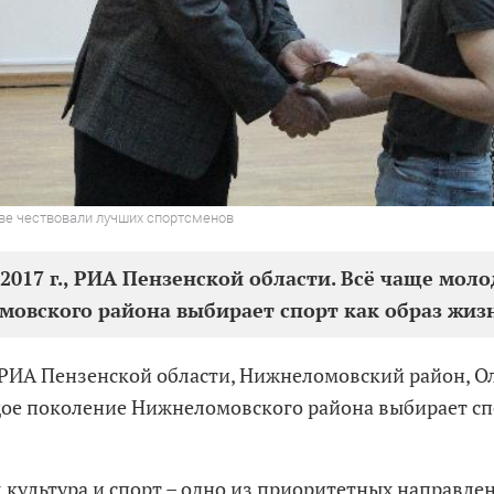
е чествовали лучших спортсменов
 2017 г., РИА Пензенской области. Всё чаще мол
овского района выбирает спорт как образ жиз
, РИА Пензенской области, Нижнеломовский район, Ол
ое поколение Нижнеломовского района выбирает сп
 культура и спорт – одно из приоритетных направле