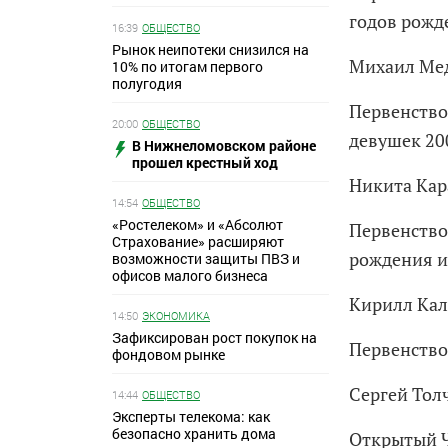
годов рожд
16:39
ОБЩЕСТВО
Рынок неипотеки снизился на
Михаил Мед
10% по итогам первого
полугодия
Первенство
20:00
ОБЩЕСТВО
девушек 20
В Нижнеломовском районе
прошел крестный ход
Никита Кар
14:54
ОБЩЕСТВО
«Ростелеком» и «Абсолют
Первенство
Страхование» расширяют
рождения и
возможности защиты ПВЗ и
офисов малого бизнеса
Кирилл Ка
14:50
ЭКОНОМИКА
Зафиксирован рост покупок на
Первенство
фондовом рынке
Сергей Тол
14:44
ОБЩЕСТВО
Эксперты телекома: как
безопасно хранить дома
Открытый Ч