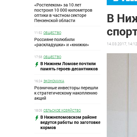
«Ростелеком» за 10 лет
построил 10 000 километров
В Ни
оптики в частном секторе
Пензенской области
спор
11:52
ОБЩЕСТВО
Россияне полюбили
14.03.2017, 14:1
«раскладушки» и «книжки»
17:58
ОБЩЕСТВО
В Нижнем Ломове почтили
память героев-десантников
16:24
ЭКОНОМИКА
Розничные инвесторы перешли
к стратегическому накоплению
акций
18:05
СЕЛЬСКОЕ ХОЗЯЙСТВО
В Нижнеломовском районе
ведутся работы по заготовке
кормов