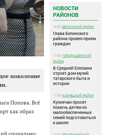
НОВОСТИ
РАЙОНОВ
18:00
БЕЛИНСКИЙ РАЙОН
Глава Белинского
района провел прием
граждан
17:59
ГОРОДИЩЕНСКИЙ
РАЙОН
В Средней Елюзани
строят дом-музей
одое поколение
татарского быта и
истории
ни.
17:58
КУЗНЕЦКИЙ РАЙОН
ьга Попова. Всё
Кузнечан просят
помочь детям из
орт как образ
малообеспеченных
семей подготовиться
к школе
ний социально-
17:57
ЗЕМЕТЧИНСКИЙ