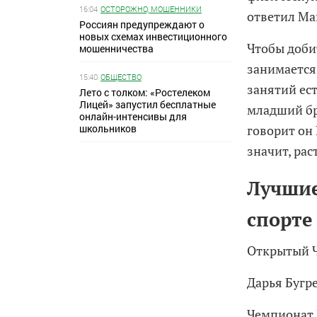
16:04
ОСТОРОЖНО, МОШЕННИКИ
ответил Ма
Россиян предупреждают о
новых схемах инвестиционного
Чтобы доби
мошенничества
занимается 
15:40
ОБЩЕСТВО
занятий ест
Лето с толком: «Ростелеком
Лицей» запустил бесплатные
младший бр
онлайн-интенсивы для
школьников
говорит он
значит, рас
Лучшие
спорте
Открытый Ч
Дарья Бугре
Чемпионат 