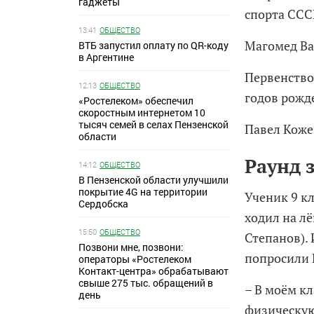
гаджеты
спорта ССС
13:41
ОБЩЕСТВО
Магомед Ва
ВТБ запустил оплату по QR-коду
в Аргентине
Первенство
12:13
ОБЩЕСТВО
годов рожд
«Ростелеком» обеспечил
скоростным интернетом 10
тысяч семей в селах Пензенской
Павел Коже
области
Раунд 
14:12
ОБЩЕСТВО
В Пензенской области улучшили
покрытие 4G на территории
Ученик 9 к
Сердобска
ходил на лё
15:50
ОБЩЕСТВО
Степанов). 
Позвони мне, позвони:
попросили 
операторы «Ростелеком
Контакт-центра» обрабатывают
свыше 275 тыс. обращений в
– В моём к
день
физическую 