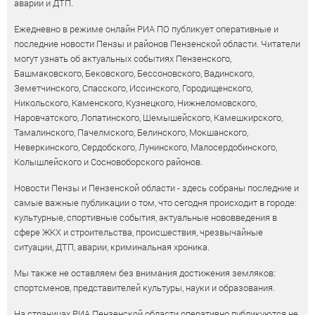
аварий и ДТП.
Ежедневно в режиме онлайн РИА ПО публикует оперативные и
последние новости Пензы и районов Пензенской области. Читатели
могут узнать об актуальных событиях Пензенского,
Башмаковского, Бековского, Бессоновского, Вадинского,
Земетчинского, Спасского, Иссинского, Городищенского,
Никольского, Каменского, Кузнецкого, Нижнеломовского,
Наровчатского, Лопатинского, Шемышейского, Камешкирского,
Тамалинского, Пачелмского, Белинского, Мокшанского,
Неверкинского, Сердобского, Лунинского, Малосердобинского,
Колышлейского и Сосновоборского районов.
Новости Пензы и Пензенской области - здесь собраны последние и
самые важные публикации о том, что сегодня происходит в городе:
культурные, спортивные события, актуальные нововведения в
сфере ЖКХ и строительства, происшествия, чрезвычайные
ситуации, ДТП, аварии, криминальная хроника.
Мы также не оставляем без внимания достижения земляков:
спортсменов, представителей культуры, науки и образования.
На страницах РИА Пензенской области оперативно публикуются не