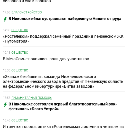
обзвонов и спам-звонков
17:58
БЛАГОУСТРОЙСТВО
В Никольске благоустраивают набережную Нижнего пруда
14:36
ОБЩЕСТВО
«Ростелеком» поддержал семейный праздник в пензенском ЖК
«Лугометрия»
10:13
ОБЩЕСТВО
В МегаСемье появились роли для участников
13:30
ОБЩЕСТВО
«Экипаж без башни»: команда Нижнеломовского
электромеханического завода представит Пензенскую область
на федеральном кибертурнире «Битва заводов»
17:57
ГУМАНИТАРНАЯ ПОМОЩЬ
В Никольске состоялся первый благотворительный рок-
фестиваль «Благо Устрой»
16:46
ОБЩЕСТВО
И тянутся города: оптика «Ростелекома» доступна в четырех из