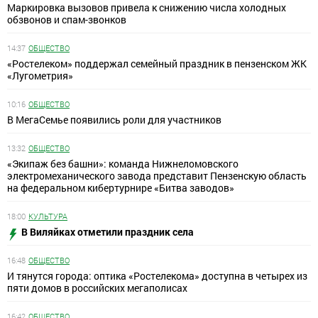
Маркировка вызовов привела к снижению числа холодных
обзвонов и спам-звонков
14:37
ОБЩЕСТВО
«Ростелеком» поддержал семейный праздник в пензенском ЖК
«Лугометрия»
10:16
ОБЩЕСТВО
В МегаСемье появились роли для участников
13:32
ОБЩЕСТВО
«Экипаж без башни»: команда Нижнеломовского
электромеханического завода представит Пензенскую область
на федеральном кибертурнире «Битва заводов»
18:00
КУЛЬТУРА
В Виляйках отметили праздник села
16:48
ОБЩЕСТВО
И тянутся города: оптика «Ростелекома» доступна в четырех из
пяти домов в российских мегаполисах
16:42
ОБЩЕСТВО