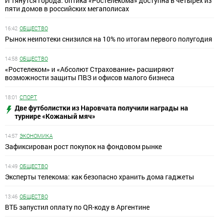
И тянутся города: оптика «Ростелекома» доступна в четырех из
пяти домов в российских мегаполисах
16:42
ОБЩЕСТВО
Рынок неипотеки снизился на 10% по итогам первого полугодия
14:58
ОБЩЕСТВО
«Ростелеком» и «Абсолют Страхование» расширяют
возможности защиты ПВЗ и офисов малого бизнеса
18:01
СПОРТ
Две футболистки из Наровчата получили награды на
турнире «Кожаный мяч»
14:57
ЭКОНОМИКА
Зафиксирован рост покупок на фондовом рынке
14:49
ОБЩЕСТВО
Эксперты телекома: как безопасно хранить дома гаджеты
13:46
ОБЩЕСТВО
ВТБ запустил оплату по QR-коду в Аргентине