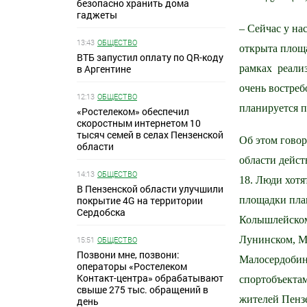
безопасно хранить дома
гаджеты
– Сейчас у на
13:43
ОБЩЕСТВО
открыта площ
ВТБ запустил оплату по QR-коду
в Аргентине
рамках реали
очень востреб
12:13
ОБЩЕСТВО
планируется 
«Ростелеком» обеспечил
скоростным интернетом 10
тысяч семей в селах Пензенской
Об этом говор
области
области дейст
14:13
ОБЩЕСТВО
18. Люди хотя
В Пензенской области улучшили
покрытие 4G на территории
площадки план
Сердобска
Колышлейском,
Лунинском, Мо
15:51
ОБЩЕСТВО
Позвони мне, позвони:
Малосердобин
операторы «Ростелеком
Контакт-центра» обрабатывают
спортобъектам
свыше 275 тыс. обращений в
жителей Пензе
день