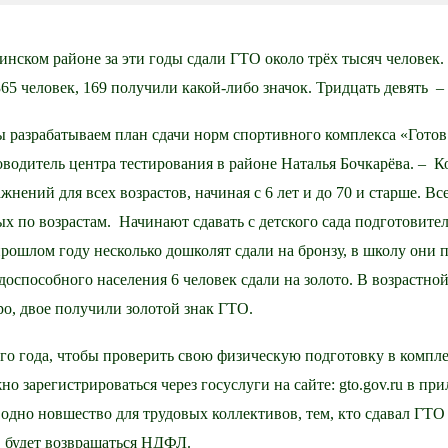
нском районе за эти годы сдали ГТО около трёх тысяч человек
365 человек, 169 получили какой-либо значок. Тридцать девять –
 разрабатываем план сдачи норм спортивного комплекса «Готов 
оводитель центра тестирования в районе Наталья Бочкарёва. – 
жнений для всех возрастов, начиная с 6 лет и до 70 и старше. Вс
х по возрастам. Начинают сдавать с детского сада подготовите
 прошлом году несколько дошколят сдали на бронзу, в школу они 
удоспособного населения 6 человек сдали на золото. В возрастной
ро, двое получили золотой знак ГТО.
ого года, чтобы проверить свою физическую подготовку в компле
но зарегистрироваться через госуслуги на сайте: gto.gov.ru в 
одно новшество для трудовых коллективов, тем, кто сдавал ГТО в
 будет возвращаться НДФЛ.