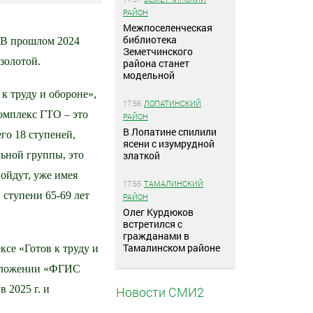
РАЙОН
Межпоселенческая
библиотека
. В прошлом 2024
Земетчинского
 золотой.
района станет
модельной
к труду и обороне»,
17:56
ЛОПАТИНСКИЙ
Комплекс ГТО – это
РАЙОН
В Лопатине спилили
его 18 ступеней,
ясени с изумрудной
златкой
льной группы, это
пойдут, уже имея
17:55
ТАМАЛИНСКИЙ
 ступени 65-69 лет
РАЙОН
Олег Курдюков
встретился с
гражданами в
Тамалинском районе
ксе «Готов к труду и
приложении «ФГИС
 2025 г. и
Новости СМИ2