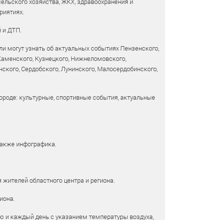
сельского хозяйства, ЖКХ, здравоохранения и
риятиях.
 и ДТП.
и могут узнать об актуальных событиях Пензенского,
 Каменского, Кузнецкого, Нижнеломовского,
ского, Сердобского, Лунинского, Малосердобинского,
ороде: культурные, спортивные события, актуальные
также инфографика.
 жителей областного центра и региона.
иона.
ю и каждый день с указанием температуры воздуха,