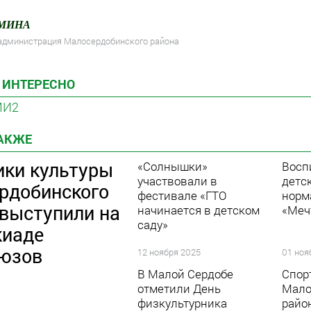
ЮМИНА
 администрация Малосердобинского района
 ИНТЕРЕСНО
МИ2
ТАКЖЕ
ики культуры
«Солнышки»
Восп
участвовали в
детс
рдобинского
фестивале «ГТО
норм
 выступили на
начинается в детском
«Меч
саду»
киаде
юзов
12 ноября 2025
01 ноя
В Малой Сердобе
Спор
отметили День
Мало
физкультурника
райо