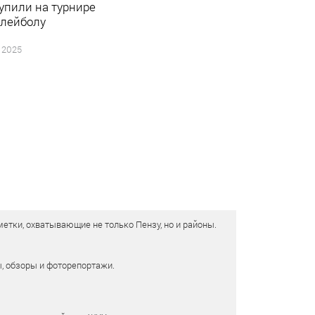
упили на турнире
олейболу
 2025
етки, охватывающие не только Пензу, но и районы.
ы, обзоры и фоторепортажи.