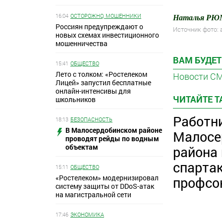
16:04
ОСТОРОЖНО, МОШЕННИКИ
Наталья Р
Россиян предупреждают о
Источник фото:
новых схемах инвестиционного
мошенничества
ВАМ БУДЕТ
15:41
ОБЩЕСТВО
Лето с толком: «Ростелеком
Новости С
Лицей» запустил бесплатные
онлайн-интенсивы для
ЧИТАЙТЕ 
школьников
Работн
18:13
БЕЗОПАСНОСТЬ
В Малосердобинском районе
Малосе
проводят рейды по водным
объектам
района
спарта
15:11
ОБЩЕСТВО
«Ростелеком» модернизировал
профсо
систему защиты от DDoS-атак
на магистральной сети
17:46
ЭКОНОМИКА