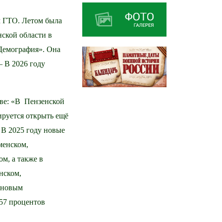
м ГТО. Летом была
ской области в
Демография». Она
– В 2026 году
тве: «В Пензенской
ируется открыть ещё
. В 2025 году новые
менском,
м, а также в
нском,
 новым
 57 процентов