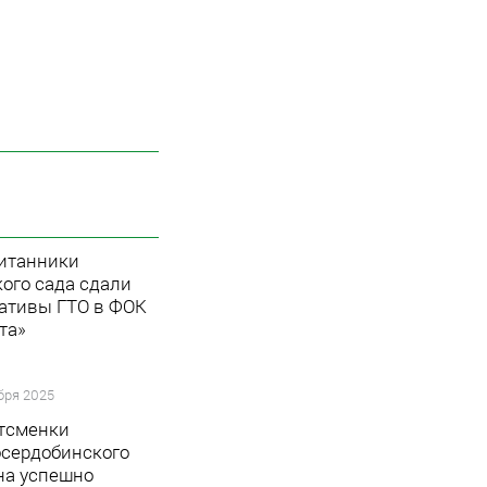
итанники
кого сада сдали
ативы ГТО в ФОК
та»
бря 2025
тсменки
сердобинского
на успешно