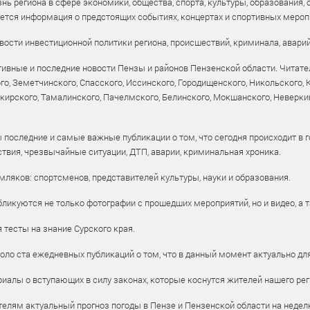
ь региона в сфере экономики, общества, спорта, культуры, образования, 
уется информация о предстоящих событиях, концертах и спортивных мероп
ости инвестиционной политики региона, происшествий, криминала, аварий
ивные и последние новости Пензы и районов Пензенской области. Читател
го, Земетчинского, Спасского, Иссинского, Городищенского, Никольского,
рского, Тамалинского, Пачелмского, Белинского, Мокшанского, Неверкин
 последние и самые важные публикации о том, что сегодня происходит в г
твия, чрезвычайные ситуации, ДТП, аварии, криминальная хроника.
ляков: спортсменов, представителей культуры, науки и образования.
ликуются не только фотографии с прошедших мероприятий, но и видео, а 
тесты на знание Сурского края.
оло ста ежедневных публикаций о том, что в данный момент актуально для
алы о вступающих в силу законах, которые коснутся жителей нашего рег
елям актуальный прогноз погоды в Пензе и Пензенской области на недел