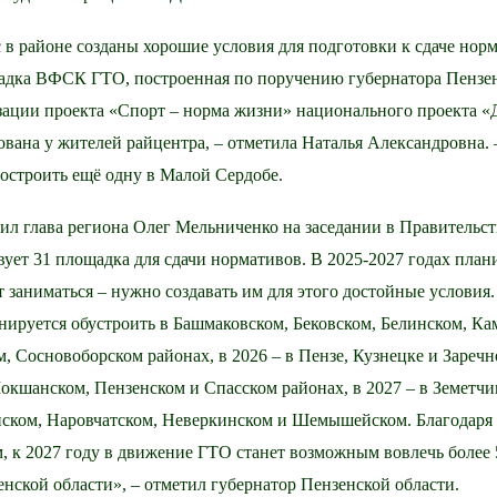
с в районе созданы хорошие условия для подготовки к сдаче нор
адка ВФСК ГТО, построенная по поручению губернатора Пензен
зации проекта «Спорт – норма жизни» национального проекта «
ована у жителей райцентра, – отметила Наталья Александровна. 
построить ещё одну в Малой Сердобе.
ил глава региона Олег Мельниченко на заседании в Правительс
вует 31 площадка для сдачи нормативов. В 2025-2027 годах план
т заниматься – нужно создавать им для этого достойные условия
ируется обустроить в Башмаковском, Бековском, Белинском, Ка
 Сосновоборском районах, в 2026 – в Пензе, Кузнецке и Заречно
кшанском, Пензенском и Спасском районах, в 2027 – в Земетчи
ском, Наровчатском, Неверкинском и Шемышейском. Благодаря
, к 2027 году в движение ГТО станет возможным вовлечь более
нской области», – отметил губернатор Пензенской области.