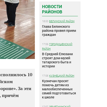
НОВОСТИ
РАЙОНОВ
18:00
БЕЛИНСКИЙ РАЙОН
Глава Белинского
района провел прием
граждан
17:59
ГОРОДИЩЕНСКИЙ
РАЙОН
В Средней Елюзани
строят дом-музей
татарского быта и
истории
 исполнилось 10
17:58
КУЗНЕЦКИЙ РАЙОН
Кузнечан просят
ийском
помочь детям из
ороне». За эти
малообеспеченных
семей подготовиться
, причём
к школе
17:57
ЗЕМЕТЧИНСКИЙ