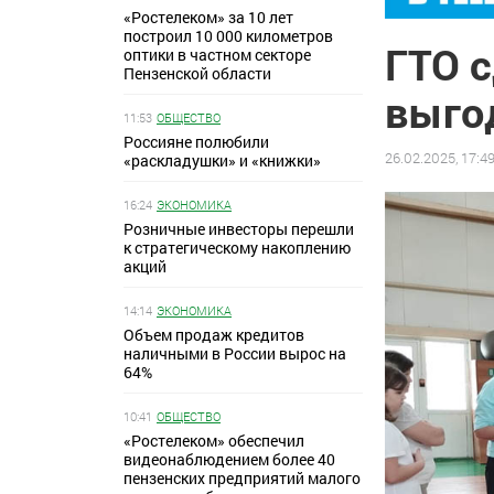
«Ростелеком» за 10 лет
построил 10 000 километров
ГТО с
оптики в частном секторе
Пензенской области
выго
11:53
ОБЩЕСТВО
Россияне полюбили
26.02.2025, 17:4
«раскладушки» и «книжки»
16:24
ЭКОНОМИКА
Розничные инвесторы перешли
к стратегическому накоплению
акций
14:14
ЭКОНОМИКА
Объем продаж кредитов
наличными в России вырос на
64%
10:41
ОБЩЕСТВО
«Ростелеком» обеспечил
видеонаблюдением более 40
пензенских предприятий малого