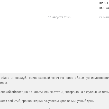
выст
по в
6
11 августа 2025
29 мая
бласти, пожалуй, - единственный источник новостей, где публикуются зам
иона.
енской области, но и аналитические статьи, интервью на актуальные тем
жест событий, произошедших в Сурском крае за минувший день.