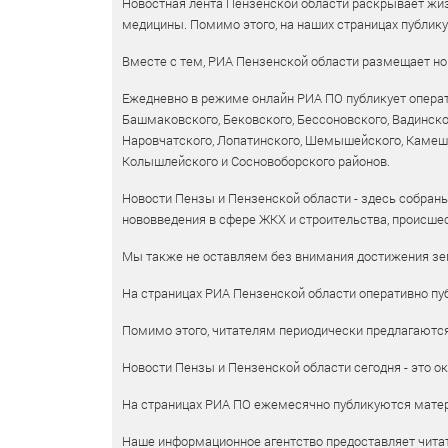
Новостная лента Пензенской области раскрывает жизн
медицины. Помимо этого, на наших страницах публик
Вместе с тем, РИА Пензенской области размещает нов
Ежедневно в режиме онлайн РИА ПО публикует операт
Башмаковского, Бековского, Бессоновского, Вадинско
Наровчатского, Лопатинского, Шемышейского, Камешки
Колышлейского и Сосновоборского районов.
Новости Пензы и Пензенской области - здесь собраны
нововведения в сфере ЖКХ и строительства, происшес
Мы также не оставляем без внимания достижения зем
На страницах РИА Пензенской области оперативно пуб
Помимо этого, читателям периодически предлагаются 
Новости Пензы и Пензенской области сегодня - это ок
На страницах РИА ПО ежемесячно публикуются матери
Наше информационное агентство предоставляет читат