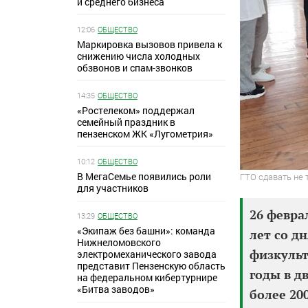
и среднего бизнеса
12:06
ОБЩЕСТВО
Маркировка вызовов привела к
снижению числа холодных
обзвонов и спам-звонков
14:35
ОБЩЕСТВО
«Ростелеком» поддержал
семейный праздник в
пензенском ЖК «Лугометрия»
10:12
ОБЩЕСТВО
В МегаСемье появились роли
ГТО сдавать не 
для участников
26 февра
13:29
ОБЩЕСТВО
«Экипаж без башни»: команда
лет со д
Нижнеломовского
физкульт
электромеханического завода
представит Пензенскую область
годы в д
на федеральном кибертурнире
«Битва заводов»
более 20