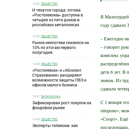
16:45
ОБЩЕСТВО
И тянутся города: оптика
«Ростелекома» доступна в
В Малосердоби
четырех из пяти домов в
российских мегаполисах
году сдавало 
16:39
ОБЩЕСТВО
– Ежегодно мы
Рынок неипотеки снизился на
10% по итогам первого
– говорит рук
полугодия
комплекс упра
распределённы
14:55
ОБЩЕСТВО
«Ростелеком» и «Абсолют
дети 6 лет. В
Страхование» расширяют
возможности защиты ПВЗ и
значок. Из тр
офисов малого бизнеса
сдавали четве
14:51
ЭКОНОМИКА
Зафиксирован рост покупок на
С 1 января эт
фондовом рынке
обороне», мож
«Спорт». Ещё 
14:45
ОБЩЕСТВО
Эксперты телекома: как
последующих,