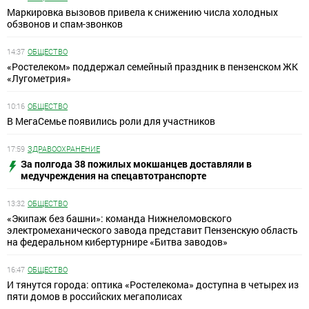
Маркировка вызовов привела к снижению числа холодных
обзвонов и спам-звонков
14:37
ОБЩЕСТВО
«Ростелеком» поддержал семейный праздник в пензенском ЖК
«Лугометрия»
10:16
ОБЩЕСТВО
В МегаСемье появились роли для участников
17:59
ЗДРАВООХРАНЕНИЕ
За полгода 38 пожилых мокшанцев доставляли в
медучреждения на спецавтотранспорте
13:32
ОБЩЕСТВО
«Экипаж без башни»: команда Нижнеломовского
электромеханического завода представит Пензенскую область
на федеральном кибертурнире «Битва заводов»
16:47
ОБЩЕСТВО
И тянутся города: оптика «Ростелекома» доступна в четырех из
пяти домов в российских мегаполисах