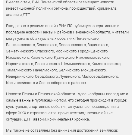
Вместе с тем, РИА Пензенской области размещает новости
инвестиционной политики региона, происшествий, криминала,
аварий и ДТП.
Ежедневно в режиме онлайн РИА ПО публикует оперативные и
последние новости Пензы и районов Пензенской области. Читатели
могут узнать об актуальных событиях Пензенского,
Башмаковского, Бековского, Бессоновского, Вадинского,
Земетчинского, Спасского, Иссинского, Городищенского,
Никольского, Каменского, Кузнецкого, Нижнеломовского,
Наровчатского, Лопатинского, Шемышейского, Камешкирского,
Тамалинского, Пачелмского, Белинского, Мокшанского,
Неверкинского, Сердобского, Лунинского, Малосердобинского,
Колышлейского и Сосновоборского районов.
Новости Пензы и Пензенской области - здесь собраны последние и
самые важные публикации о том, что сегодня происходит в городе:
культурные, спортивные события, актуальные нововведения в
сфере ЖКХ и строительства, происшествия, чрезвычайные
ситуации, ДТП, аварии, криминальная хроника.
Мы также не оставляем без внимания достижения земляков: