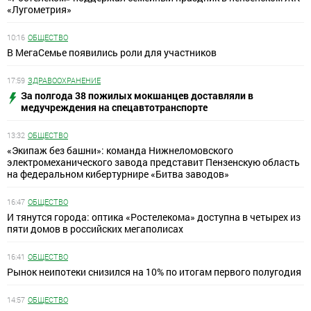
«Лугометрия»
10:16
ОБЩЕСТВО
В МегаСемье появились роли для участников
17:59
ЗДРАВООХРАНЕНИЕ
За полгода 38 пожилых мокшанцев доставляли в
медучреждения на спецавтотранспорте
13:32
ОБЩЕСТВО
«Экипаж без башни»: команда Нижнеломовского
электромеханического завода представит Пензенскую область
на федеральном кибертурнире «Битва заводов»
16:47
ОБЩЕСТВО
И тянутся города: оптика «Ростелекома» доступна в четырех из
пяти домов в российских мегаполисах
16:41
ОБЩЕСТВО
Рынок неипотеки снизился на 10% по итогам первого полугодия
14:57
ОБЩЕСТВО