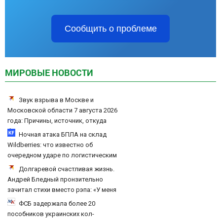
Сообщить о проблеме
МИРОВЫЕ НОВОСТИ
Звук взрыва в Москве и
Московской области 7 августа 2026
года: Причины, источник, откуда
был громкий хлопок
Ночная атака БПЛА на склад
Wildberries: что известно об
очередном ударе по логистическим
центрам 07/08/2026 – Новости
Долгаревой счастливая жизнь.
Андрей Бледный пронзительно
зачитал стихи вместо рэпа: «У меня
на душе сто и один шов — это туше»
ФСБ задержала более 20
пособников украинских кол-