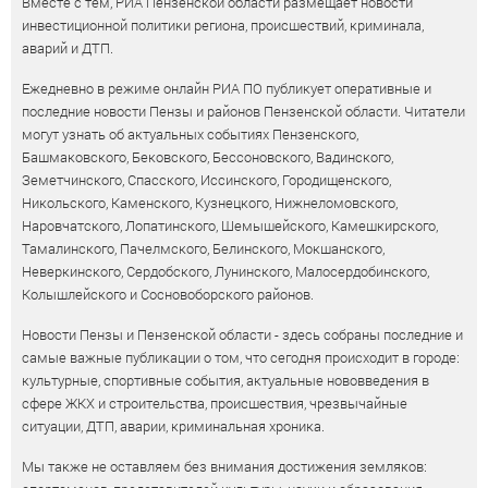
Вместе с тем, РИА Пензенской области размещает новости
инвестиционной политики региона, происшествий, криминала,
аварий и ДТП.
Ежедневно в режиме онлайн РИА ПО публикует оперативные и
последние новости Пензы и районов Пензенской области. Читатели
могут узнать об актуальных событиях Пензенского,
Башмаковского, Бековского, Бессоновского, Вадинского,
Земетчинского, Спасского, Иссинского, Городищенского,
Никольского, Каменского, Кузнецкого, Нижнеломовского,
Наровчатского, Лопатинского, Шемышейского, Камешкирского,
Тамалинского, Пачелмского, Белинского, Мокшанского,
Неверкинского, Сердобского, Лунинского, Малосердобинского,
Колышлейского и Сосновоборского районов.
Новости Пензы и Пензенской области - здесь собраны последние и
самые важные публикации о том, что сегодня происходит в городе:
культурные, спортивные события, актуальные нововведения в
сфере ЖКХ и строительства, происшествия, чрезвычайные
ситуации, ДТП, аварии, криминальная хроника.
Мы также не оставляем без внимания достижения земляков: