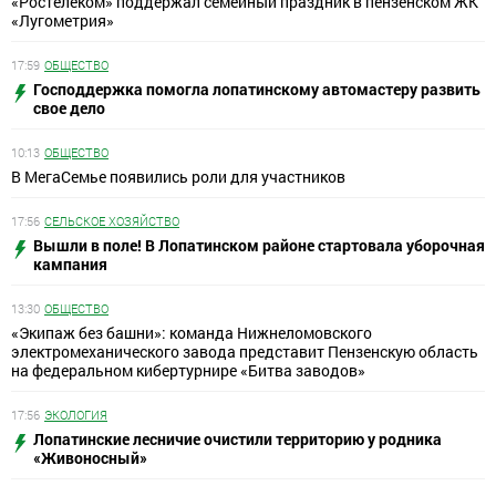
«Ростелеком» поддержал семейный праздник в пензенском ЖК
«Лугометрия»
17:59
ОБЩЕСТВО
Господдержка помогла лопатинскому автомастеру развить
свое дело
10:13
ОБЩЕСТВО
В МегаСемье появились роли для участников
17:56
СЕЛЬСКОЕ ХОЗЯЙСТВО
Вышли в поле! В Лопатинском районе стартовала уборочная
кампания
13:30
ОБЩЕСТВО
«Экипаж без башни»: команда Нижнеломовского
электромеханического завода представит Пензенскую область
на федеральном кибертурнире «Битва заводов»
17:56
ЭКОЛОГИЯ
Лопатинские лесничие очистили территорию у родника
«Живоносный»