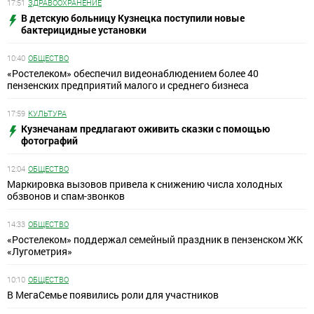
17:51
ЗДРАВООХРАНЕНИЕ
В детскую больницу Кузнецка поступили новые
бактерицидные установки
10:40
ОБЩЕСТВО
«Ростелеком» обеспечил видеонаблюдением более 40
пензенских предприятий малого и среднего бизнеса
17:59
КУЛЬТУРА
Кузнечанам предлагают оживить сказки с помощью
фотографий
12:04
ОБЩЕСТВО
Маркировка вызовов привела к снижению числа холодных
обзвонов и спам-звонков
14:33
ОБЩЕСТВО
«Ростелеком» поддержал семейный праздник в пензенском ЖК
«Лугометрия»
10:10
ОБЩЕСТВО
В МегаСемье появились роли для участников