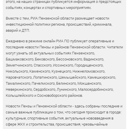
этого, на наших страницах публикуется информация о предстоящих
событиях, концертах и спортивных мероприятиях.
Вместе с тем, РИА Пензенской области размещает новости
инвестиционной политики региона, происшествий, криминала,
аварий и ДТП.
Ежедневно в режиме онлайн РИА ПО публикует оперативные и
последние новости Пензы и районов Пензенской области. Читатели
могут узнать об актуальных событиях Пензенского,
Башмаковского, Бековского, Бессоновского, Вадинского,
Земетчинского, Спасского, Иссинского, Городищенского,
Никольского, Каменского, Кузнецкого, Нижнеломовского,
Наровчатского, Лопатинского, Шемышейского, Камешкирского,
Тамалинского, Пачелмского, Белинского, Мокшанского,
Неверкинского, Сердобского, Лунинского, Малосердобинского,
Колышлейского и Сосновоборского районов.
Новости Пензы и Пензенской области - здесь собраны последние и
самые важные публикации о том, что сегодня происходит в городе:
культурные, спортивные события, актуальные нововведения в
сфере ЖКХ и строительства, происшествия, чрезвычайные