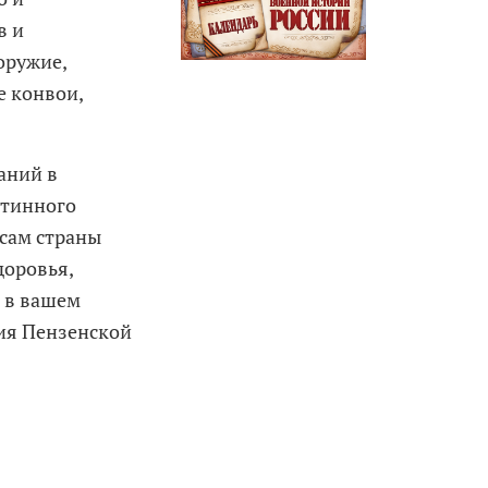
в и
оружие,
е конвои,
аний в
стинного
есам страны
доровья,
в в вашем
ния Пензенской