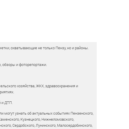
етки, охватывающие не только Пензу, но и районы.
ы, обзоры и фоторепортажи.
сельского хозяйства, ЖКХ, здравоохранения и
риятиях.
 и ДТП.
и могут узнать об актуальных событиях Пензенского,
 Каменского, Кузнецкого, Нижнеломовского,
ского, Сердобского, Лунинского, Малосердобинского,