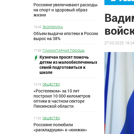
Россияне увеличивают расходы
на спорт и здоровый образ
Вади
жизни
войс
15:45
ЭКОНОМИКА
Объем выдачи ипотеки в России
вырос на 38%
27.03.2025, 18:2
17:58
ГУМАНИТАРНАЯ ПОМОЩЬ
Кузнечан просят помочь
детям из малообеспеченных
семей подготовиться к
школе
14:16
ОБЩЕСТВО
«Ростелеком» за 10 лет
построил 10 000 километров
оптики в частном секторе
Пензенской области
11:52
ОБЩЕСТВО
Россияне полюбили
«раскладушки» и «книжки»