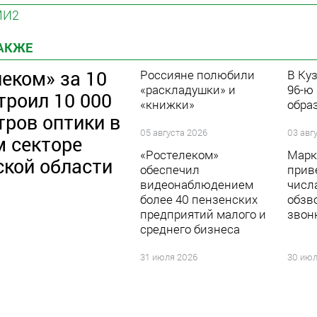
МИ2
ТАКЖЕ
еком» за 10
Россияне полюбили
В Ку
«раскладушки» и
96-ю
троил 10 000
«книжки»
обра
тров оптики в
05 августа 2026
03 авг
м секторе
«Ростелеком»
Марк
ской области
обеспечил
прив
видеонаблюдением
числ
более 40 пензенских
обзв
предприятий малого и
звон
среднего бизнеса
31 июля 2026
30 июл