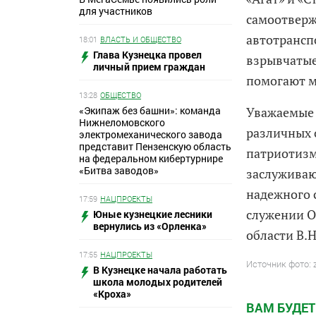
для участников
самоотверж
автотрансп
18:01
ВЛАСТЬ И ОБЩЕСТВО
Глава Кузнецка провел
взрывчатые
личный прием граждан
помогают 
13:28
ОБЩЕСТВО
«Экипаж без башни»: команда
Уважаемые 
Нижнеломовского
различных 
электромеханического завода
представит Пензенскую область
патриотизм
на федеральном кибертурнире
«Битва заводов»
заслуживаю
надежного 
17:59
НАЦПРОЕКТЫ
служении О
Юные кузнецкие лесники
вернулись из «Орленка»
области В.Н
17:55
НАЦПРОЕКТЫ
Источник фото: 
В Кузнецке начала работать
школа молодых родителей
«Кроха»
ВАМ БУДЕТ