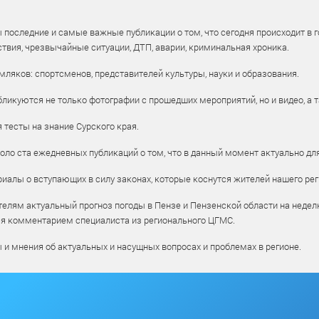
 последние и самые важные публикации о том, что сегодня происходит в г
твия, чрезвычайные ситуации, ДТП, аварии, криминальная хроника.
ляков: спортсменов, представителей культуры, науки и образования.
ликуются не только фотографии с прошедших мероприятий, но и видео, а 
тесты на знание Сурского края.
оло ста ежедневных публикаций о том, что в данный момент актуально для
алы о вступающих в силу законах, которые коснутся жителей нашего рег
елям актуальный прогноз погоды в Пензе и Пензенской области на недел
ся комментарием специалиста из регионального ЦГМС.
ы и мнения об актуальных и насущных вопросах и проблемах в регионе.