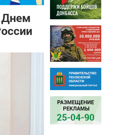
с Днем
России