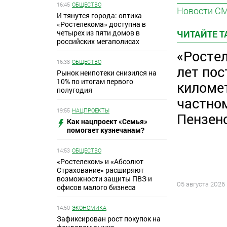
16:45
ОБЩЕСТВО
Новости С
И тянутся города: оптика
«Ростелекома» доступна в
ЧИТАЙТЕ 
четырех из пяти домов в
российских мегаполисах
«Ростел
16:38
ОБЩЕСТВО
лет пос
Рынок неипотеки снизился на
10% по итогам первого
киломе
полугодия
частно
19:55
НАЦПРОЕКТЫ
Пензен
Как нацпроект «Семья»
помогает кузнечанам?
14:53
ОБЩЕСТВО
«Ростелеком» и «Абсолют
Страхование» расширяют
возможности защиты ПВЗ и
05 августа 2026
офисов малого бизнеса
14:50
ЭКОНОМИКА
Зафиксирован рост покупок на