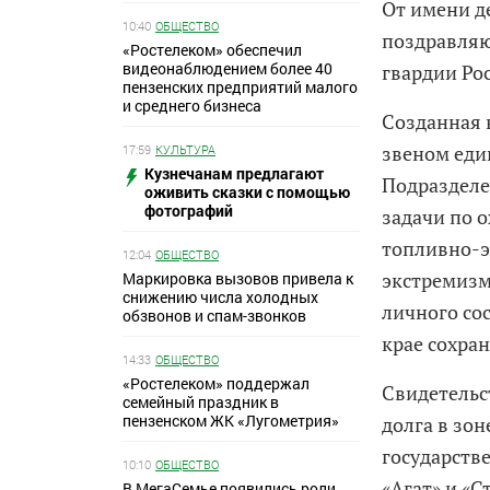
От имени д
10:40
ОБЩЕСТВО
поздравляю
«Ростелеком» обеспечил
видеонаблюдением более 40
гвардии Ро
пензенских предприятий малого
и среднего бизнеса
Созданная 
звеном еди
17:59
КУЛЬТУРА
Кузнечанам предлагают
Подразделе
оживить сказки с помощью
фотографий
задачи по 
топливно-э
12:04
ОБЩЕСТВО
экстремизм
Маркировка вызовов привела к
снижению числа холодных
личного со
обзвонов и спам-звонков
крае сохра
14:33
ОБЩЕСТВО
«Ростелеком» поддержал
Свидетельс
семейный праздник в
пензенском ЖК «Лугометрия»
долга в зо
государств
10:10
ОБЩЕСТВО
«Агат» и «
В МегаСемье появились роли