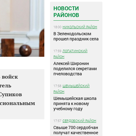
НОВОСТИ
РАЙОНОВ
18:00
НИКОЛЬСКИЙ РАЙОН
В Зеленодольском
прошел праздник села
17:59
ЛОПАТИНСКИЙ
РАЙОН
Алексей Широнин
поделился секретами
пчеловодства
ь войск
тель
17:58
ШЕМЫШЕЙСКИЙ
РАЙОН
Супиков
Шемышейская школа
ессиональным
принята к новому
учебному году
17:57
СЕРДОБСКИЙ РАЙОН
Свыше 700 сердобчан
получат качественное