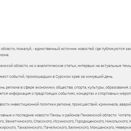
бласти, пожалуй, - единственный источник новостей, где публикуются зам
иона.
енской области, но и аналитические статьи, интервью на актуальные тем
жест событий, произошедших в Сурском крае за минувший день.
ь региона в сфере экономики, общества, спорта, культуры, образования, 
уется информация о предстоящих событиях, концертах и спортивных мероп
ости инвестиционной политики региона, происшествий, криминала, аварий
ивные и последние новости Пензы и районов Пензенской области. Читател
го, Земетчинского, Спасского, Иссинского, Городищенского, Никольского,
рского, Тамалинского, Пачелмского, Белинского, Мокшанского, Неверкин