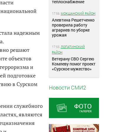
теплоснабжение
ласти
 национальной
17:56
МОКШАНСКИЙ РАЙОН
Алевтина Решетченко
проверила работу
аграриев по уборке
 стала надежным
урожая
а.
17:55
ЛОПАТИНСКИЙ
ивно решают
РАЙОН
ите объектов
Ветерану СВО Сергею
Комлеву помог проект
 терроризма и
«Сурское мужество»
щей подготовке
твию в Сурском
Новости СМИ2
нении служебного
ластях, являются
пецназначения
о и