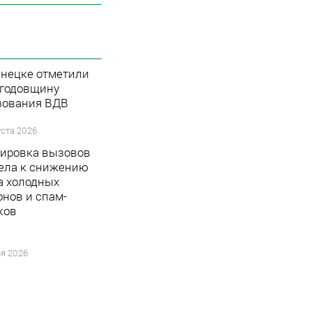
знецке отметили
 годовщину
зования ВДВ
уста 2026
ировка вызовов
ела к снижению
а холодных
онов и спам-
ков
я 2026