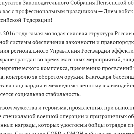
епутатов Законодательного Собрания Пензенской об
 вас с профессиональным праздником — Днем войск
ссийской Федерации!
в 2016 году самая молодая силовая структура России
ной системы обеспечения законности и правопорядк
ния регионального Управления Росгвардии эффект
охране граждан во время массовых мероприятий, защ
нергетического комплекса, пресечению проявлений
а, контролю за оборотом оружия. Благодаря блестя
става нацгвардии и межведомственному взаимодейс
няется социальная стабильность.
твом мужества и героизма, проявленных при выпол
не специальной военной операции и приграничных об
енные награды, которых удостоены бойцы отрядов с
Страж». Сотрудники СОБР и ОМОН действуют грамотн