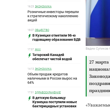
16:23
ЭКОНОМИКА
Розничные инвесторы перешли
к стратегическому накоплению
акций
18:07
ОБЩЕСТВО
В Кузнецке отметили 96-ю
годовщину образования ВДВ
Вадим Супиков 
17:57
ЖКХ
Татарский Канадей
обеспечат чистой водой
27 марта
национал
14:13
ЭКОНОМИКА
Объем продаж кредитов
Законода
наличными в России вырос на
64%
поздрави
праздни
17:51
ЗДРАВООХРАНЕНИЕ
В детскую больницу
Кузнецка поступили новые
«Уважаемые
бактерицидные установки