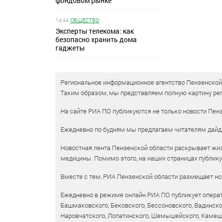
фондовом рынке
14:44
ОБЩЕСТВО
Эксперты телекома: как
безопасно хранить дома
гаджеты
Региональное информационное агентство Пензенской о
Таким образом, мы представляем полную картину рег
На сайте РИА ПО публикуются не только новости Пенз
Ежедневно по будням мы предлагаем читателям дайд
Новостная лента Пензенской области раскрывает жизн
медицины. Помимо этого, на наших страницах публик
Вместе с тем, РИА Пензенской области размещает нов
Ежедневно в режиме онлайн РИА ПО публикует операт
Башмаковского, Бековского, Бессоновского, Вадинско
Наровчатского, Лопатинского, Шемышейского, Камешки