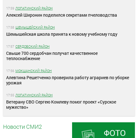
17:59
ЛОПАТИНСКИЙ РАЙОН
Алексей Широнин поделился секретами пчеловодства
17:58
ШЕМЫШЕЙСКИЙ РАЙОН
Шемышейская школа принята к новому учебному году
17:57
СЕРДОБСКИЙ РАЙОН
Свыше 700 сердобчан получат качественное
теплоснабжение
17:56
МОКШАНСКИЙ РАЙОН
Алевтина Решетченко проверила работу аграриев по уборке
урожая
17:55
ЛОПАТИНСКИЙ РАЙОН
Ветерану СВО Сергею Комлеву помог проект «Сурское
мужество»
Новости СМИ2