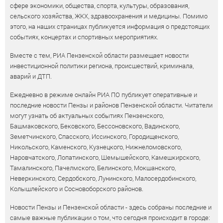
сфере экономики, общества, спорта, культуры, образования,
сельского хозяйства, ЖКХ, здравоохранения и медицины. Помимо
этого, на наших страницах публикуется информация о предстоящих
событиях, концертах и спортивных мероприятиях.
Вместе с тем, РИА Пензенской области размещает новости
инвестиционной политики региона, происшествий, криминала,
аварий и ДТП.
Ежедневно в режиме онлайн РИА ПО публикует оперативные и
последние новости Пензы и районов Пензенской области. Читатели
могут узнать об актуальных событиях Пензенского,
Башмаковского, Бековского, Бессоновского, Вадинского,
Земетчинского, Спасского, Иссинского, Городищенского,
Никольского, Каменского, Кузнецкого, Нижнеломовского,
Наровчатского, Лопатинского, Шемышейского, Камешкирского,
Тамалинского, Пачелмского, Белинского, Мокшанского,
Неверкинского, Сердобского, Лунинского, Малосердобинского,
Колышлейского и Сосновоборского районов.
Новости Пензы и Пензенской области - здесь собраны последние и
самые важные публикации о том, что сегодня происходит в городе: