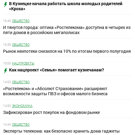
В Кузнецке начала работать школа молодых родителей
«Кроха»
16:45
ОБЩЕСТВО
И тянутся города: оптика «Ростелекома» доступна в четырех из
пяти домов в российских мегаполисах
16:38
ОБЩЕСТВО
Рынок неипотеки снизился на 10% по итогам первого полугодия
19:55
НАЦПРОЕКТЫ
Как нацпроект «Семья» помогает кузнечанам?
14:53
ОБЩЕСТВО
«Ростелеком» и «Абсолют Страхование» расширяют
возможности защиты ПВЗ и офисов малого бизнеса
14:50
ЭКОНОМИКА
Зафиксирован рост покупок на фондовом рынке
14:44
ОБЩЕСТВО
Эксперты телекома: как безопасно хранить дома гаджеты