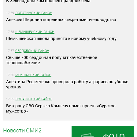
В Зеленодольском прошел праздник села
17:59
ЛОПАТИНСКИЙ РАЙОН
Алексей Широнин поделился секретами пчеловодства
17:58
ШЕМЫШЕЙСКИЙ РАЙОН
Шемышейская школа принята к новому учебному году
17:57
СЕРДОБСКИЙ РАЙОН
Свыше 700 сердобчан получат качественное
теплоснабжение
17:56
МОКШАНСКИЙ РАЙОН
Алевтина Решетченко проверила работу аграриев по уборке
урожая
17:55
ЛОПАТИНСКИЙ РАЙОН
Ветерану СВО Сергею Комлеву помог проект «Сурское
мужество»
Новости СМИ2