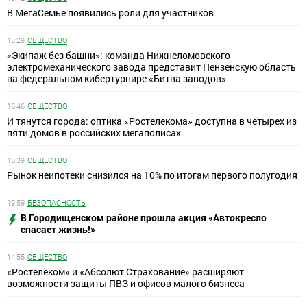
В МегаСемье появились роли для участников
13:29
ОБЩЕСТВО
«Экипаж без башни»: команда Нижнеломовского
электромеханического завода представит Пензенскую область
на федеральном кибертурнире «Битва заводов»
16:46
ОБЩЕСТВО
И тянутся города: оптика «Ростелекома» доступна в четырех из
пяти домов в российских мегаполисах
16:39
ОБЩЕСТВО
Рынок неипотеки снизился на 10% по итогам первого полугодия
19:59
БЕЗОПАСНОСТЬ
В Городищенском районе прошла акция «Автокресло
спасает жизнь!»
14:55
ОБЩЕСТВО
«Ростелеком» и «Абсолют Страхование» расширяют
возможности защиты ПВЗ и офисов малого бизнеса