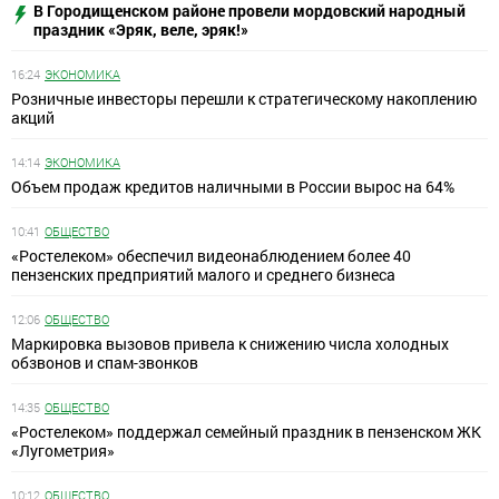
В Городищенском районе провели мордовский народный
праздник «Эряк, веле, эряк!»
16:24
ЭКОНОМИКА
Розничные инвесторы перешли к стратегическому накоплению
акций
14:14
ЭКОНОМИКА
Объем продаж кредитов наличными в России вырос на 64%
10:41
ОБЩЕСТВО
«Ростелеком» обеспечил видеонаблюдением более 40
пензенских предприятий малого и среднего бизнеса
12:06
ОБЩЕСТВО
Маркировка вызовов привела к снижению числа холодных
обзвонов и спам-звонков
14:35
ОБЩЕСТВО
«Ростелеком» поддержал семейный праздник в пензенском ЖК
«Лугометрия»
10:12
ОБЩЕСТВО