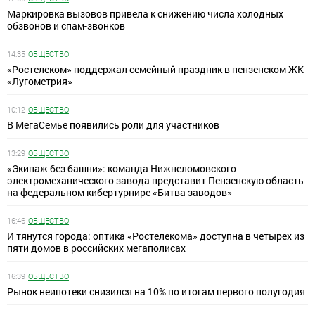
Маркировка вызовов привела к снижению числа холодных
обзвонов и спам-звонков
14:35
ОБЩЕСТВО
«Ростелеком» поддержал семейный праздник в пензенском ЖК
«Лугометрия»
10:12
ОБЩЕСТВО
В МегаСемье появились роли для участников
13:29
ОБЩЕСТВО
«Экипаж без башни»: команда Нижнеломовского
электромеханического завода представит Пензенскую область
на федеральном кибертурнире «Битва заводов»
16:46
ОБЩЕСТВО
И тянутся города: оптика «Ростелекома» доступна в четырех из
пяти домов в российских мегаполисах
16:39
ОБЩЕСТВО
Рынок неипотеки снизился на 10% по итогам первого полугодия