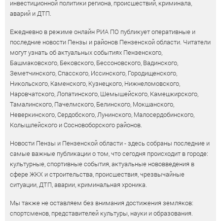
инвестиционной политики региона, происшествий, криминала,
аварий и ДТП.
Ежедневно в режиме онлайн РИА ПО публикует оперативные и
последние новости Пензы и районов Пензенской области. Читатели
могут узнать об актуальных событиях Пензенского,
Башмаковского, Бековского, Бессоновского, Вадинского,
Земетчинского, Спасского, Иссинского, Городищенского,
Никольского, Каменского, Кузнецкого, Нижнеломовского,
Наровчатского, Лопатинского, Шемышейского, Камешкирского,
Тамалинского, Пачелмского, Белинского, Мокшанского,
Неверкинского, Сердобского, Лунинского, Малосердобинского,
Колышлейского и Сосновоборского районов.
Новости Пензы и Пензенской области - здесь собраны последние и
самые важные публикации о том, что сегодня происходит в городе:
культурные, спортивные события, актуальные нововведения в
сфере ЖКХ и строительства, происшествия, чрезвычайные
ситуации, ДТП, аварии, криминальная хроника.
Мы также не оставляем без внимания достижения земляков:
спортсменов, представителей культуры, науки и образования.