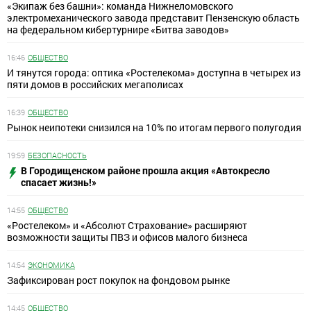
«Экипаж без башни»: команда Нижнеломовского
электромеханического завода представит Пензенскую область
на федеральном кибертурнире «Битва заводов»
16:46
ОБЩЕСТВО
И тянутся города: оптика «Ростелекома» доступна в четырех из
пяти домов в российских мегаполисах
16:39
ОБЩЕСТВО
Рынок неипотеки снизился на 10% по итогам первого полугодия
19:59
БЕЗОПАСНОСТЬ
В Городищенском районе прошла акция «Автокресло
спасает жизнь!»
14:55
ОБЩЕСТВО
«Ростелеком» и «Абсолют Страхование» расширяют
возможности защиты ПВЗ и офисов малого бизнеса
14:54
ЭКОНОМИКА
Зафиксирован рост покупок на фондовом рынке
14:45
ОБЩЕСТВО