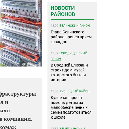
НОВОСТИ
РАЙОНОВ
18:00
БЕЛИНСКИЙ РАЙОН
Глава Белинского
района провел прием
граждан
17:59
ГОРОДИЩЕНСКИЙ
РАЙОН
В Средней Елюзани
строят дом-музей
татарского быта и
истории
17:58
КУЗНЕЦКИЙ РАЙОН
фраструктуры
Кузнечан просят
я и
помочь детям из
малообеспеченных
сило
семей подготовиться
к школе
в компании.
кома»:
17:57
ЗЕМЕТЧИНСКИЙ