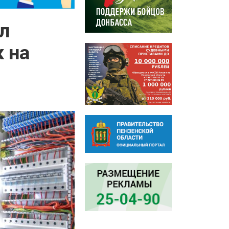
л
 на