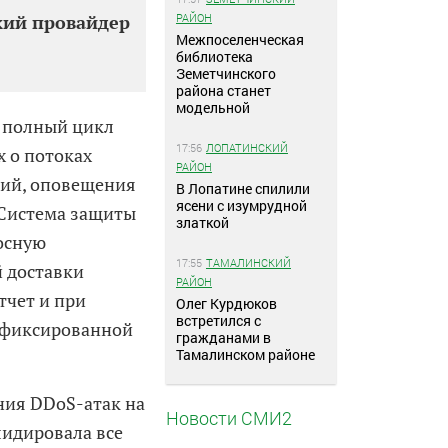
РАЙОН
кий провайдер
Межпоселенческая
библиотека
Земетчинского
района станет
модельной
 полный цикл
17:56
ЛОПАТИНСКИЙ
 о потоках
РАЙОН
лий, оповещения
В Лопатине спилили
ясени с изумрудной
 Система защиты
златкой
осную
17:55
ТАМАЛИНСКИЙ
 доставки
РАЙОН
тчет и при
Олег Курдюков
встретился с
зафиксированной
гражданами в
Тамалинском районе
ния DDoS-атак на
Новости СМИ2
лидировала все