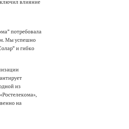
сключил влияние
ома” потребовала
м. Мы успешно
Солар” и гибко
низации
рантирует
одной из
«Ростелекома»,
твенно на