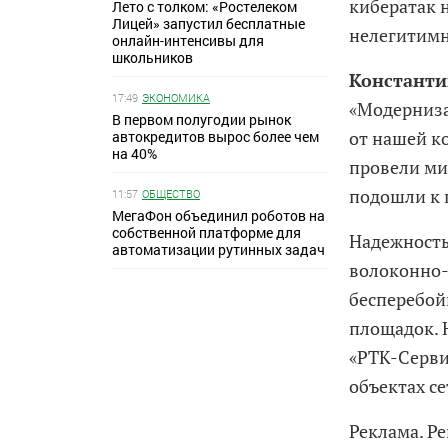
кибератак 
Лето с толком: «Ростелеком
Лицей» запустил бесплатные
нелегитимн
онлайн-интенсивы для
школьников
Константи
17:49
ЭКОНОМИКА
«Модерниза
В первом полугодии рынок
от нашей к
автокредитов вырос более чем
на 40%
провели ми
подошли к 
11:57
ОБЩЕСТВО
МегаФон объединил роботов на
собственной платформе для
Надежность
автоматизации рутинных задач
волоконно-
бесперебой
площадок. 
«РТК-Серви
объектах се
Реклама. Р