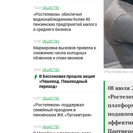
10:44
ОБЩЕСТВО
«Ростелеком» обеспечил
видеонаблюдением более 40
пензенских предприятий малого
и среднего бизнеса
12:08
ОБЩЕСТВО
Маркировка вызовов привела к
снижению числа холодных
обзвонов и спам-звонков
18:05
ОБЩЕСТВО
«Ростелеком» м
В Бессоновке прошла акция
«Пешеход. Пешеходный
переход»
08 июля 
«Ростел
14:37
ОБЩЕСТВО
платформ
«Ростелеком» поддержал
семейный праздник в
подавлен
пензенском ЖК «Лугометрия»
эффектив
10:16
ОБЩЕСТВО
Партнера