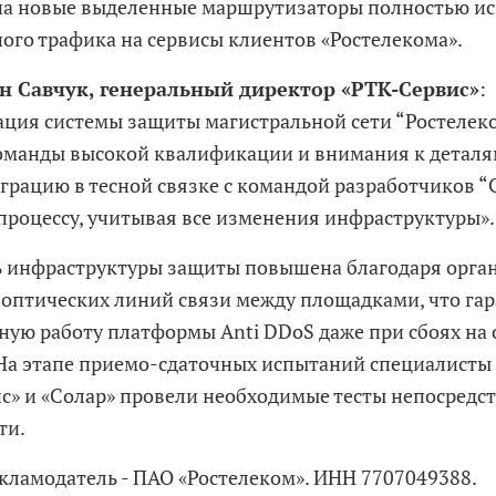
на новые выделенные маршрутизаторы полностью и
ого трафика на сервисы клиентов «Ростелекома».
н Савчук, генеральный директор «РТК-Сервис»
:
ция системы защиты магистральной сети “Ростелек
оманды высокой квалификации и внимания к деталя
грацию в тесной связке с командой разработчиков “
процессу, учитывая все изменения инфраструктуры».
 инфраструктуры защиты повышена благодаря орга
оптических линий связи между площадками, что га
ную работу платформы Anti DDoS даже при сбоях на 
На этапе приемо-сдаточных испытаний специалисты 
с» и «Солар» провели необходимые тесты непосредс
ти.
екламодатель - ПАО «Ростелеком». ИНН 7707049388.