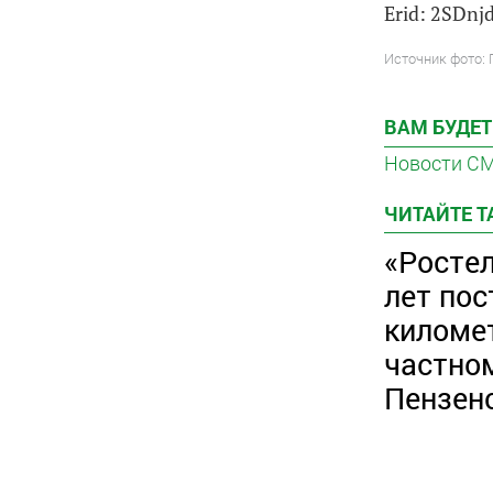
Erid: 2SDn
Источник фото:
ВАМ БУДЕТ
Новости С
ЧИТАЙТЕ 
«Ростел
лет пос
киломе
частно
Пензен