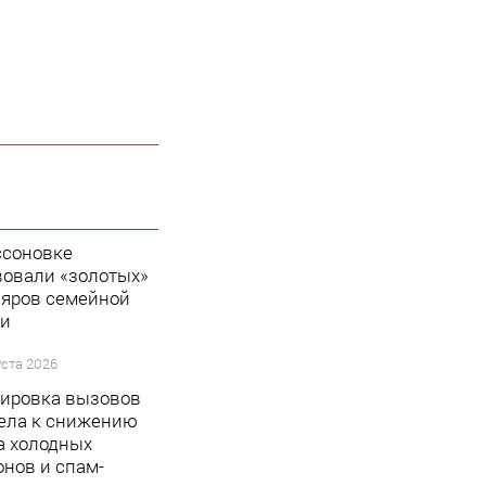
ссоновке
вовали «золотых»
яров семейной
и
уста 2026
ировка вызовов
ела к снижению
а холодных
онов и спам-