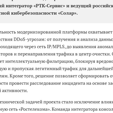
й интегратор «РТК-Сервис» и ведущий российс
ной кибербезопасности «Солар».
льность модернизированной платформы охватывает
ствия DDoS-угрозам: от получения и анализа данных
роходящего через сеть IP/MPLS, до выявления анома
торов и перенаправления трафика в центр очистки.
ет интеллектуальную фильтрацию, блокируя вредон
ую и пропуская легитимный трафик для дальнейшей
лям. Кроме того, решение позволяет сформировать о
сти провести расследование инцидента на основе 
 активности.
ехнической задачей проекта стало исключение влия
ную сеть «Ростелекома». Команда интегратора консо