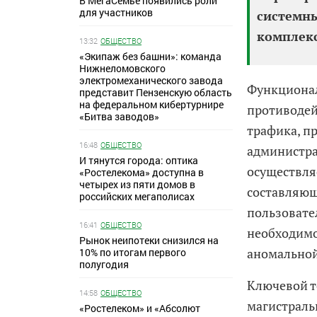
В МегаСемье появились роли
для участников
системны
комплекс
13:32
ОБЩЕСТВО
«Экипаж без башни»: команда
Нижнеломовского
электромеханического завода
Функциона
представит Пензенскую область
на федеральном кибертурнире
противодей
«Битва заводов»
трафика, п
16:48
ОБЩЕСТВО
администра
И тянутся города: оптика
осуществля
«Ростелекома» доступна в
четырех из пяти домов в
составляющ
российских мегаполисах
пользовате
16:41
ОБЩЕСТВО
необходимо
Рынок неипотеки снизился на
аномальной
10% по итогам первого
полугодия
Ключевой т
14:58
ОБЩЕСТВО
магистраль
«Ростелеком» и «Абсолют