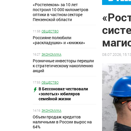
«Ростелеком» за 10 лет
построил 10 000 километров
«Рос
оптики в частном секторе
Пензенской области
сист
11:58
ОБЩЕСТВО
Россияне полюбили
маги
«раскладушки» и «книжки»
08.07.2026, 15:1
16:27
ЭКОНОМИКА
Розничные инвесторы перешли
к стратегическому накоплению
акций
17:55
ОБЩЕСТВО
В Бессоновке чествовали
«золотых» юбиляров
семейной жизни
14:16
ЭКОНОМИКА
Объем продаж кредитов
наличными в России вырос на
64%