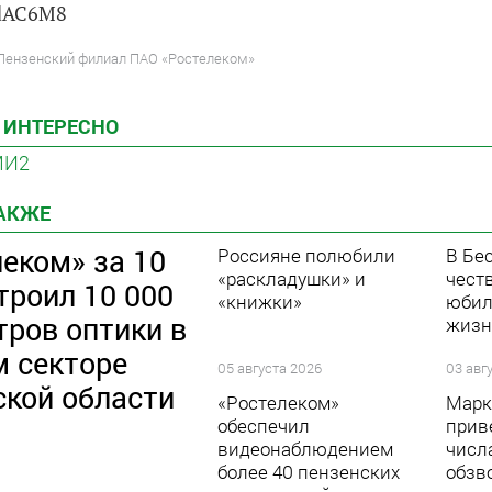
jdAC6M8
 Пензенский филиал ПАО «Ростелеком»
 ИНТЕРЕСНО
МИ2
ТАКЖЕ
еком» за 10
Россияне полюбили
В Бе
«раскладушки» и
чест
троил 10 000
«книжки»
юбил
тров оптики в
жизн
м секторе
05 августа 2026
03 авг
ской области
«Ростелеком»
Марк
обеспечил
прив
видеонаблюдением
числ
более 40 пензенских
обзв