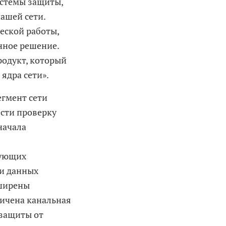
истемы защиты,
ашей сети.
еской работы,
нное решение.
одукт, который
ядра сети».
егмент сети
ести проверку
начала
рующих
чи данных
сширены
ичена канальная
 защиты от