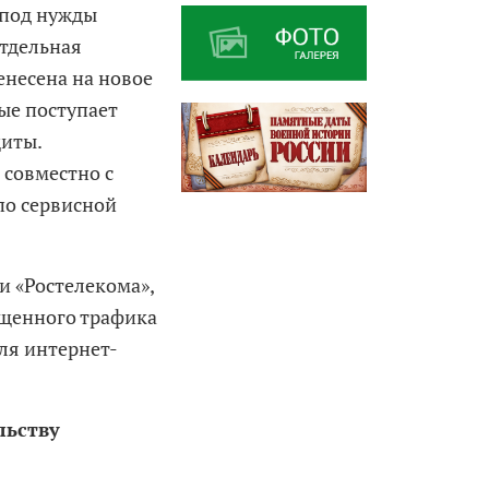
 под нужды
отдельная
енесена на новое
ые поступает
щиты.
 совместно с
по сервисной
и «Ростелекома»,
ищенного трафика
ля интернет-
льству