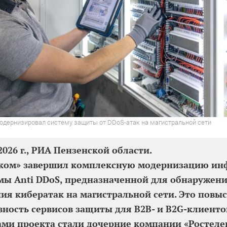
одернизировал систему защиты от DDoS-атак на магистральной сети
2026 г., РИА Пензенской области.
еком» завершил комплексную модернизацию ин
ы Anti DDoS, предназначенной для обнаружени
ия кибератак на магистральной сети. Это повы
ность сервисов защиты для B2B- и B2G-клиенто
ми проекта стали дочерние компании «Ростеле