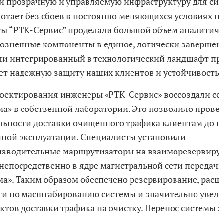
и прозрачную и управляемую инфраструктуру для с
ботает без сбоев в постоянно меняющихся условиях н
ы “РТК-Сервис” проделали большой объем аналитич
розненные компоненты в единое, логически заверше
и интегрированный в технологический ландшафт пр
ет надежную защиту наших клиентов и устойчивость 
роектирования инженеры «РТК-Сервис» воссоздали с
ма» в собственной лаборатории. Это позволило пров
ьности доставки очищенного трафика клиентам до 
ой эксплуатации. Специалисты установили
изводительные маршрутизаторы на взаиморезерви
непосредственно в ядре магистральной сети переда
ма». Таким образом обеспечено резервирование, ра
и по масштабированию системы и значительно увел
актов доставки трафика на очистку. Перенос системы