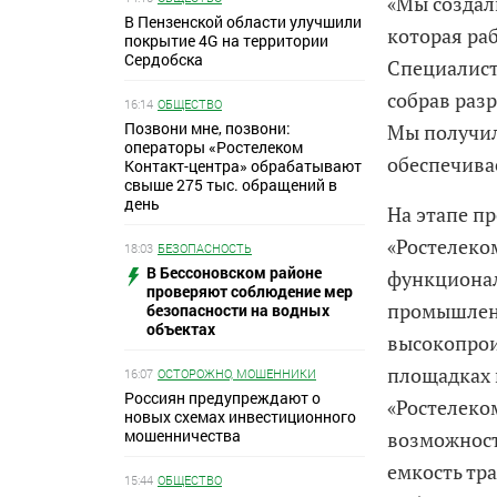
«Мы создал
В Пензенской области улучшили
которая ра
покрытие 4G на территории
Сердобска
Специалист
собрав раз
16:14
ОБЩЕСТВО
Позвони мне, позвони:
Мы получил
операторы «Ростелеком
обеспечива
Контакт-центра» обрабатывают
свыше 275 тыс. обращений в
день
На этапе п
«Ростелеко
18:03
БЕЗОПАСНОСТЬ
В Бессоновском районе
функционал
проверяют соблюдение мер
промышленн
безопасности на водных
объектах
высокопро
площадках 
16:07
ОСТОРОЖНО, МОШЕННИКИ
Россиян предупреждают о
«Ростелеко
новых схемах инвестиционного
мошенничества
возможност
емкость тр
15:44
ОБЩЕСТВО