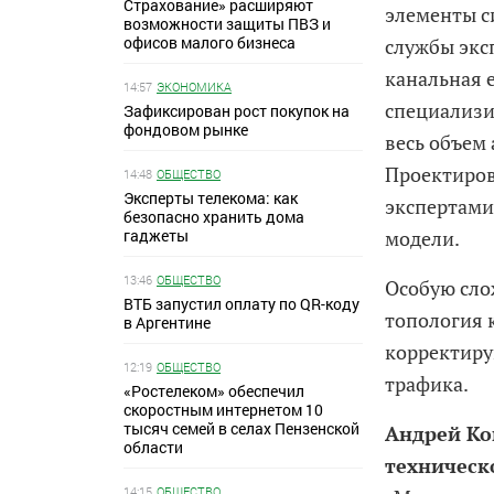
Страхование» расширяют
элементы с
возможности защиты ПВЗ и
офисов малого бизнеса
службы экс
канальная 
14:57
ЭКОНОМИКА
специализи
Зафиксирован рост покупок на
фондовом рынке
весь объем
Проектиров
14:48
ОБЩЕСТВО
Эксперты телекома: как
экспертами
безопасно хранить дома
гаджеты
модели.
13:46
ОБЩЕСТВО
Особую сло
ВТБ запустил оплату по QR-коду
топология 
в Аргентине
корректиру
12:19
ОБЩЕСТВО
трафика.
«Ростелеком» обеспечил
скоростным интернетом 10
тысяч семей в селах Пензенской
Андрей Ко
области
техническ
14:15
ОБЩЕСТВО