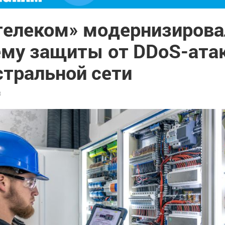
телеком» модернизирова
ему защиты от DDoS-атак
стральной сети
3