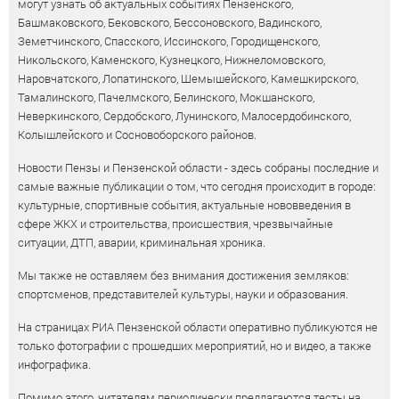
могут узнать об актуальных событиях Пензенского,
Башмаковского, Бековского, Бессоновского, Вадинского,
Земетчинского, Спасского, Иссинского, Городищенского,
Никольского, Каменского, Кузнецкого, Нижнеломовского,
Наровчатского, Лопатинского, Шемышейского, Камешкирского,
Тамалинского, Пачелмского, Белинского, Мокшанского,
Неверкинского, Сердобского, Лунинского, Малосердобинского,
Колышлейского и Сосновоборского районов.
Новости Пензы и Пензенской области - здесь собраны последние и
самые важные публикации о том, что сегодня происходит в городе:
культурные, спортивные события, актуальные нововведения в
сфере ЖКХ и строительства, происшествия, чрезвычайные
ситуации, ДТП, аварии, криминальная хроника.
Мы также не оставляем без внимания достижения земляков:
спортсменов, представителей культуры, науки и образования.
На страницах РИА Пензенской области оперативно публикуются не
только фотографии с прошедших мероприятий, но и видео, а также
инфографика.
Помимо этого, читателям периодически предлагаются тесты на