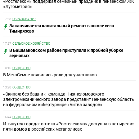
«Ростелеком» поддержал семейный праздник в пензенском ЖК
«Лугометрия»
17:58
ОБРАЗОВАНИЕ
Заканчивается капитальный ремонт в школе села
Тимирязево
17:57
СЕЛЬСКОЕ ХОЗЯЙСТВО
В Башмаковском районе приступили к пробной уборке
зерновых
10:10
ОБЩЕСТВО
В МегаСемье появились роли для участников
13:28
ОБЩЕСТВО
«Экипаж без башни»: команда Нижнеломовского
электромеханического завода представит Пензенскую область
на федеральном кибертурнире «Битва заводов»
16:44
ОБЩЕСТВО
И тянутся города: оптика «Ростелекома» доступна в четырех из
пяти домов в российских мегаполисах