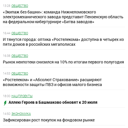
13:28
ОБЩЕСТВО
«Экипаж без башни»: команда Нижнеломовского
электромеханического завода представит Пензенскую область
на федеральном кибертурнире «Битва заводов»
16:44
ОБЩЕСТВО
И тянутся города: оптика «Ростелекома» доступна в четырех из
пяти домов в российских мегаполисах
16:38
ОБЩЕСТВО
Рынок неипотеки снизился на 10% по итогам первого полугодия
14:53
ОБЩЕСТВО
«Ростелеком» и «Абсолют Страхование» расширяют
возможности защиты ПВЗ и офисов малого бизнеса
18:00
НАЦПРОЕКТЫ
Аллею Героев в Башмаково обновят к 20 июля
14:50
ЭКОНОМИКА
Зафиксирован рост покупок на фондовом рынке