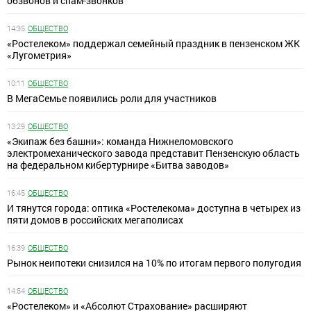
обзвонов и спам-звонков
14:35
ОБЩЕСТВО
«Ростелеком» поддержал семейный праздник в пензенском ЖК
«Лугометрия»
10:11
ОБЩЕСТВО
В МегаСемье появились роли для участников
13:29
ОБЩЕСТВО
«Экипаж без башни»: команда Нижнеломовского
электромеханического завода представит Пензенскую область
на федеральном кибертурнире «Битва заводов»
16:45
ОБЩЕСТВО
И тянутся города: оптика «Ростелекома» доступна в четырех из
пяти домов в российских мегаполисах
16:39
ОБЩЕСТВО
Рынок неипотеки снизился на 10% по итогам первого полугодия
14:54
ОБЩЕСТВО
«Ростелеком» и «Абсолют Страхование» расширяют