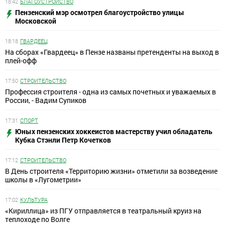
18:42
БЛАГОУСТРОЙСТВО
Пензенский мэр осмотрел благоустройство улицы
Московской
18:18
ГВАРДЕЕЦ
На сборах «Гвардеец» в Пензе названы претенденты на выход в
плей-офф
17:50
СТРОИТЕЛЬСТВО
Профессия строителя - одна из самых почетных и уважаемых в
России, - Вадим Супиков
17:31
СПОРТ
Юных пензенских хоккеистов мастерству учил обладатель
Кубка Стэнли Петр Кочетков
17:12
СТРОИТЕЛЬСТВО
В День строителя «Территорию жизни» отметили за возведение
школы в «Лугометрии»
17:02
КУЛЬТУРА
«Кириллица» из ПГУ отправляется в театральный круиз на
теплоходе по Волге