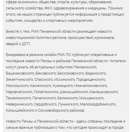
сфере экономики, общества, спорта, культуры, образования,
сельского хозяйства, ЖКХ, здравоохранения и медицины. Помимо
этого, на наших страницах публикуется информация о предстоящих
событиях, концертах и спортивных мероприятиях.
Вместе с тем, РИА Пензенской области размещает новости
инвестиционной политики региона, происшествий, криминала,
аварий и ДТП.
Ежедневно в режиме онлайн РИА ПО публикует оперативные и
последние новости Пензы и районов Пензенской области. Читатели
могут узнать об актуальных событиях Пензенского,
Башмаковского, Бековского, Бессоновского, Вадинского,
Земетчинского, Спасского, Иссинского, Городищенского,
Никольского, Каменского, Кузнецкого, Нижнеломовского,
Наровчатского, Лопатинского, Шемышейского, Камешкирского,
Тамалинского, Пачелмского, Белинского, Мокшанского,
Неверкинского, Сердобского, Лунинского, Малосердобинского,
Колышлейского и Сосновоборского районов.
Новости Пензы и Пензенской области - здесь собраны последние и
самые важные публикации о том, что сегодня происходит в городе: