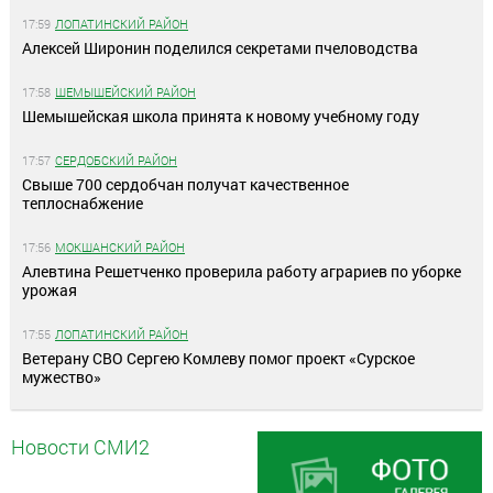
17:59
ЛОПАТИНСКИЙ РАЙОН
Алексей Широнин поделился секретами пчеловодства
17:58
ШЕМЫШЕЙСКИЙ РАЙОН
Шемышейская школа принята к новому учебному году
17:57
СЕРДОБСКИЙ РАЙОН
Свыше 700 сердобчан получат качественное
теплоснабжение
17:56
МОКШАНСКИЙ РАЙОН
Алевтина Решетченко проверила работу аграриев по уборке
урожая
17:55
ЛОПАТИНСКИЙ РАЙОН
Ветерану СВО Сергею Комлеву помог проект «Сурское
мужество»
Новости СМИ2