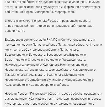
сельского хозяйства, ЖКХ, здравоохранения и медицины. Помимо
этого, на наших страницах публикуется информация о предстоящих
событиях, концертах и спортивных мероприятиях.
Вместе с тем, РИА Пензенской области размещает новости
инвестиционной политики региона, происшествий, криминала,
аварий и ДТП.
Ежедневно в режиме онлайн РИА ПО публикует оперативные и
последние новости Пензы и районов Пензенской области. Читатели
могут узнать об актуальных событиях Пензенского,
Башмаковского, Бековского, Бессоновского, Вадинского,
Земетчинского, Спасского, Иссинского, Городищенского,
Никольского, Каменского, Кузнецкого, Нижнеломовского,
Наровчатского, Лопатинского, Шемышейского, Камешкирского,
Тамалинского, Пачелмского, Белинского, Мокшанского,
Неверкинского, Сердобского, Лунинского, Малосердобинского,
Колышлейского и Сосновоборского районов.
Новости Пензы и Пензенской области - здесь собраны последние и
самые важные публикации о том, что сегодня происходит в городе:
культурные, спортивные события, актуальные нововведения в