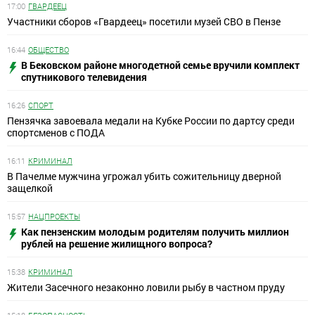
17:00
ГВАРДЕЕЦ
Участники сборов «Гвардеец» посетили музей СВО в Пензе
16:44
ОБЩЕСТВО
В Бековском районе многодетной семье вручили комплект
спутникового телевидения
16:26
СПОРТ
Пензячка завоевала медали на Кубке России по дартсу среди
спортсменов с ПОДА
16:11
КРИМИНАЛ
В Пачелме мужчина угрожал убить сожительницу дверной
защелкой
15:57
НАЦПРОЕКТЫ
Как пензенским молодым родителям получить миллион
рублей на решение жилищного вопроса?
15:38
КРИМИНАЛ
Жители Засечного незаконно ловили рыбу в частном пруду