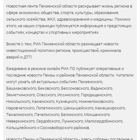
Новостная лента Пензенской области раскрывает жизнь региона в
сфере экономики, общества, спорта, культуры, образования,
сельского хозяйства, ЖКХ, здравоохранения и медицины. Помимо
этого, на наших страницах публикуется информация о предстоящих
событиях, концертах и спортивных мероприятиях.
Вместе с тем, РИА Пензенской области размещает новости
инвестиционной политики региона, происшествий, криминала,
аварий и ДТП.
Ежедневно в режиме онлайн РИА ПО публикует оперативные и
последние новости Пензы и районов Пензенской области. Читатели
могут узнать об актуальных событиях Пензенского,
Башмаковского, Бековского, Бессоновского, Вадинского,
Земетчинского, Спасского, Иссинского, Городищенского,
Никольского, Каменского, Кузнецкого, Нижнеломовского,
Наровчатского, Лопатинского, Шемышейского, Камешкирского,
Тамалинского, Пачелмского, Белинского, Мокшанского,
Неверкинского, Сердобского, Лунинского, Малосердобинского,
Колышлейского и Сосновоборского районов.
Новости Пензы и Пензенской области - здесь собраны последние и